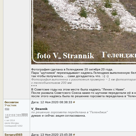
Фотография сделана в Геленджике 20 октября 20 года.
Пара "шутников" перекладывают надпись Геленджик выполненную бе
так чтобы получилось ... сами догадаетесь что. :-) :-)
Фотография выполнена с расстояния примерно ~ 1 км фотоаппарато
c телеобъективом 200 мм
* * *
В Советские годы на этом месте была надпись "Ленин с Нами".
После развала Советского Союза какие-то шутники переделали её в 
после этого надпись была по решению горсовета переделана в "Геле
бесовгон
Дата: 12 Ноя 2020 08:38:33
#
Участник
V_Strannik
по решению горсовета переделана в "Геленджик"
думаю и сейчас акция согласованна.
с окт 2014
около Москвы
Сообщений: 5262
Sergey4565
Дата: 13 Ноя 2020 15:45:38
#