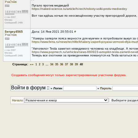
Участник
Пугало против медведей
https://naked-science.ru/article/hi-tech/roboty-volki-protiv-medvedey
Вот так идёшь ночью по неосвещённому участку пригородной дороги, а
с сен 2007
Москва
Сообщений: 2485
Sergey4565
Дата: 14 Янв 2021 20:55:01
#
Участник
"Хакеры заперли пояса верности для мужчин и потребовали выкуп за 
https://www.ferra.ru/news/techlife/khakery-zaperli-poyasa-vernosti-dlya-m
"Автопилот Tesla заметил невидимого человека на кладбище. А потом
с сен 2007
https://www.popmech.ru/vehicles/news-660923-avtopilot-tesla-zametil-nev
Москва
Теперь все охотники за приведениями ломанутся на Tesla кататься по 
Сообщений: 2485
Страница:
««
...
1
2
3
34
35
36
37
38
39
40
Создавать сообщения могут только зарегистрированные участники форума.
Войти в форум ::
» Логин
»
Пароль
Начало