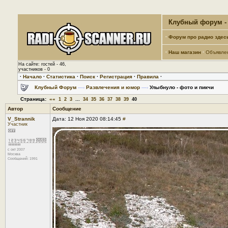
Клубный форум - 
·
Форум про радио здес
·
Наш магазин
·
Объявле
На сайте: гостей - 46,
участников - 0
·
Начало
·
Статистика
·
Поиск
·
Регистрация
·
Правила
·
Клубный Форум
—›
Развлечения и юмор
—›
Улыбнуло - фото и пикчи
Страница:
««
...
1
2
3
34
35
36
37
38
39
40
Автор
Сообщение
V_Strannik
Дата: 12 Ноя 2020 08:14:45
#
Участник
с окт 2007
Москва
Сообщений: 1991