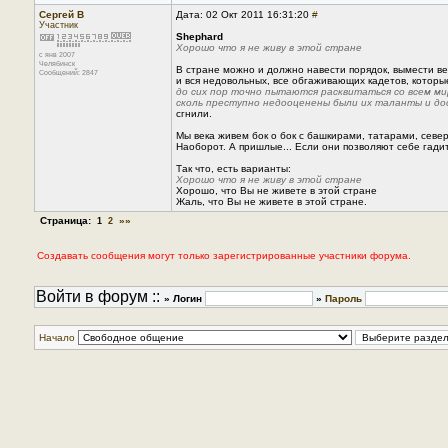
Сергей В
Дата: 02 Окт 2011 16:31:20
#
Участник
Shephard
Хорошо что я не живу в этой стране
с янв 2007
Челябинск
В стране можно и должно навести порядок, вымести весь
Сообщений: 2847
и вся недовольных, все обгаживающих кадетов, которы
до сих пор точно пытаются расквитаться со всем ми
сколь преступно недооценены были их таланты и д
сгнили.
Мы века живем бок о бок с башкирами, татарами, севе
Наоборот. А пришлые... Если они позволяют себе гадит
Так что, есть варианты:
Хорошо что я не живу в этой стране
Хорошо, что Вы не живете в этой стране
Жаль, что Вы не живете в этой стране.
Страница:
»»
1
2
Создавать сообщения могут только зарегистрированные участники форума.
Войти в форум ::
» Логин
»
Пароль
Начало