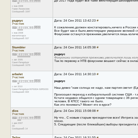
До 2017 года будет всё таже вялотекущая шизофрения
с янв 2008
Горки Ленинские
Сообщений: 1597
радиус
Дата: 24 Сен 2011 13:42:23
#
Участник
К сожалению,должен констатировать,ничего в России н
Все будет как и было,вялотекущее умирание великой с
с янв 2008
Фокусники останутся прежними,увеличится лишь колич
магнитогорск
Сообщений: 937
Stumbler
Дата: 24 Сен 2011 14:05:38
#
Участник
радиус
Фокусники останутся прежними,увеличится лишь кол
с авг 2005
Так по первому и НТВ фокусники вешают сейчас в онлай
Санкт-Петербург
Сообщений: 1079
arbalet
Дата: 24 Сен 2011 14:30:10
#
Участник
радиус
с окт 2010
Наш девиз-"нам солнца не надо, нам партия светит (Ед
Санкт-Петербург/KP50DA 50RS033
Сообщений: 659
Произошел переход к избирательной системе США - т.
Кстати недавно общался с одним товарищем с 36 регио
человек. В КПСС такого не было.
Как это понимать? Может кто в курсе?
dios
Дата: 24 Сен 2011 15:08:08
#
Участник
Ну что.. С новым старым президентом всех! Интрига за
плохо.
с дек 2007
5. Следующие (после ближайших) выборы президента со
3A
Сообщений: 14
Tejlor
Дата: 24 Сен 2011 16:31:55
#