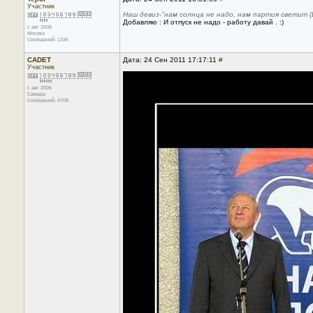
Участник
Наш девиз-"нам солнца не надо, нам партия светит (
Добавляю : И отпуск не надо - работу давай . :)
с авг 2008
Москва
Сообщений: 1336
CADET
Дата: 24 Сен 2011 17:17:11
#
Участник
с авг 2006
Самара
Сообщений: 4708