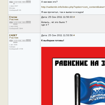
А как вам это?
с фев 2007
http://varkentin.info/index.php?option=com_content&view=
Москва
Сообщений: 85
Я как прочитал, так и выпал в осадок!
Статик
Дата: 25 Сен 2011 11:50:33
#
Участник
йопыть...чё это было ?
где я ?
с июл 2006
Сообщений: 3844
CADET
Дата: 25 Сен 2011 11:53:56
#
Участник
К выборам готовы!
с авг 2006
Самара
Сообщений: 4708