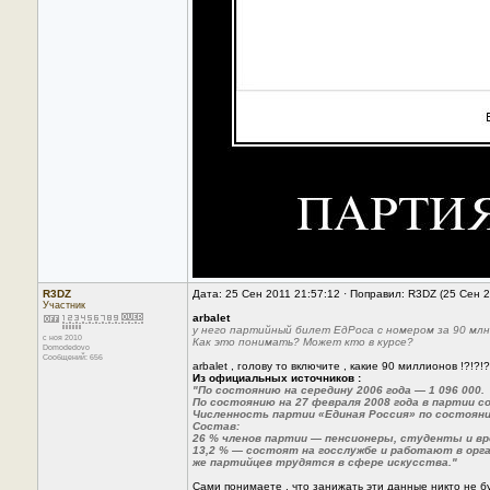
R3DZ
Дата: 25 Сен 2011 21:57:12 · Поправил: R3DZ (25 Сен 
Участник
arbalet
у него партийный билет ЕдРоса с номером за 90 млн
с ноя 2010
Как это понимать? Может кто в курсе?
Domodedovo
Сообщений: 656
arbalet , голову то включите , какие 90 миллионов !?!?!?
Из официальных источников :
"По состоянию на середину 2006 года — 1 096 000.
По состоянию на 27 февраля 2008 года в партии со
Численность партии «Единая Россия» по состоянию
Состав:
26 % членов партии — пенсионеры, студенты и вр
13,2 % — состоят на госслужбе и работают в орг
же партийцев трудятся в сфере искусства."
Сами понимаете , что занижать эти данные никто не буд