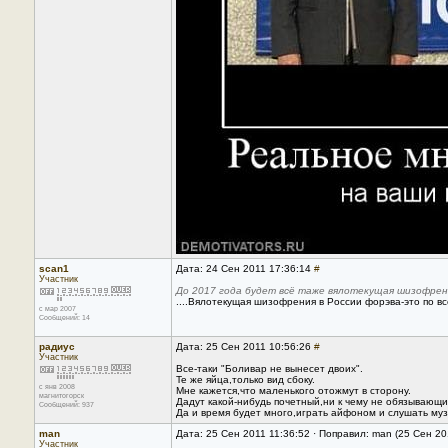
scan1
Дата: 24 Сен 2011 17:36:14
#
Участник
До 2017 года будет всё таже вялотекущая шизофрен
....Вялотекущая шизофрения в России форэва-это по в
с мар 2007
Сообщений: 14
радиус
Дата: 25 Сен 2011 10:56:26
#
Участник
Все-таки "Боливар не вынесет двоих".
Те же яйца,только вид сбоку.
с янв 2008
Мне кажется,что маленького отожмут в сторону.
магнитогорск
Дадут какой-нибудь почетный,ни к чему не обязывающи
Сообщений: 937
Да и время будет много,играть айфоном и слушать муз
man
Дата: 25 Сен 2011 11:36:52 · Поправил: man (25 Сен 20
Участник