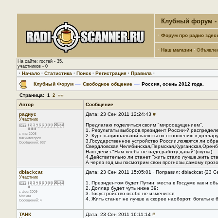
Клубный форум - 
·
Форум про радио здес
·
Наш магазин
·
Объявле
На сайте: гостей - 35,
участников - 0
·
Начало
·
Статистика
·
Поиск
·
Регистрация
·
Правила
·
Клубный Форум
—›
Свободное общение
—›
Россия, осень 2012 года.
Страница:
»»
1
2
Автор
Сообщение
радиус
Дата: 23 Сен 2011 12:24:43
#
Участник
Предлагаю поделиться своим "мироощущением".
1. Результаты выборов,президент России-?,распределен
с янв 2008
2. Курс национальной валюты по отношению к доллару
магнитогорск
3.Государственное устройство России,появятся ли об
Сообщений: 937
Свердловская,Челябинская,Пермская,Курганская,Оренбу
Наш девиз-"Нам хлеба не надо,работу давай"(шутка).
4.Действительно ли станет "жить стало лучше,жить ст
А через год мы посмотрим свои прогнозы,самому проз
dblackcat
Дата: 23 Сен 2011 15:05:01 · Поправил: dblackcat (23 
Участник
1. Президентом будет Путин; места в Госдуме как и о
2. Доллар будет чуть ниже 39;
с фев 2009
3. Госустройство особо не изменится;
Москва
4. Жить станет не лучше а скорее наоборот, богаты е 
Сообщений: 4
ТАНК
Дата: 23 Сен 2011 16:11:14
#