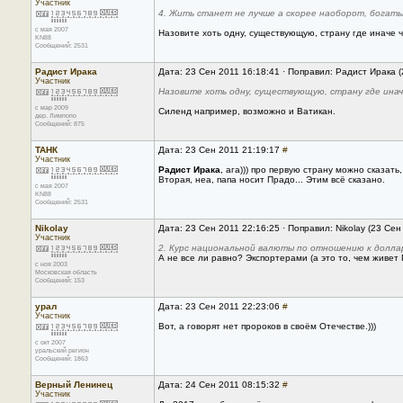
Участник
4. Жить станет не лучше а скорее наоборот, богаты
с мая 2007
Назовите хоть одну, существующую, страну где иначе ч
KN88
Сообщений: 2531
Радист Ирака
Дата: 23 Сен 2011 16:18:41 · Поправил: Радист Ирака 
Участник
Назовите хоть одну, существующую, страну где инач
с мар 2009
Силенд например, возможно и Ватикан.
дер. Лимпопо
Сообщений: 875
ТАНК
Дата: 23 Сен 2011 21:19:17
#
Участник
Радист Ирака
, ага))) про первую страну можно сказать,
Вторая, неа, папа носит Прадо... Этим всё сказано.
с мая 2007
KN88
Сообщений: 2531
Nikolay
Дата: 23 Сен 2011 22:16:25 · Поправил: Nikolay (23 Сен
Участник
2. Курс национальной валюты по отношению к доллар
А не все ли равно? Экспортерами (а это то, чем живет
с ноя 2003
Московская область
Сообщений: 153
урал
Дата: 23 Сен 2011 22:23:06
#
Участник
Вот, а говорят нет пророков в своём Отечестве.)))
с окт 2007
уральский регион
Сообщений: 1863
Верный Ленинец
Дата: 24 Сен 2011 08:15:32
#
Участник