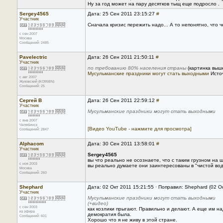
Ну за год может на пару десятков тыщ еще подросло .
Sergey4565
Дата: 25 Сен 2011 23:15:27
#
Участник
Сначала кризис пережить надо... А то непонятно, что че
с сен 2007
Москва
Сообщений: 2485
Pavelectric
Дата: 26 Сен 2011 21:50:11
#
Участник
по требованию 80% населения страны
(картинка выше
Мусульманские праздники могут стать выходными
Источ
с авг 2007
Жуковский (KO95BN)
Сообщений: 25
Сергей В
Дата: 26 Сен 2011 22:59:12
#
Участник
Мусульманские праздники могут стать выходными
с янв 2007
Челябинск
[Видео YouTube - нажмите для просмотра]
Сообщений: 2847
Alphacom
Дата: 30 Сен 2011 13:58:01
#
Участник
Sergey4565
вы что реально не осознаете, что с таким грузном на 
с ноя 2003
вы реально думаете они заинтересованы в "чистой вод
Москва
Сообщений: 260
Shephard
Дата: 02 Окт 2011 15:21:55 · Поправил: Shephard (02 О
Участник
Мусульманские праздники могут стать выходными
(+видео)
с сен 2003
как козлики прыгают. Правильно и делают. А еще им н
из эфира
демократия была.
Сообщений: 601
Хорошо что я не живу в этой стране.