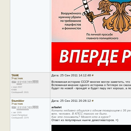
ТАНК
Дата: 25 Сен 2011 14:12:48
#
Участник
Вспоминая историю СССР многие могли заметить, что б
Вспоминая мнение одного историка о Гитлере он сказал
с мая 2007
будет по новой - проедят и будет пару лет хорошо, а п
KN88
Сообщений: 2531
Stumbler
Дата: 25 Сен 2011 20:26:12
#
Участник
arbalet
Кстати недавно общался с одним товарищем с 36 рег
с авг 2005
млн. человек. В КПСС такого не было.
Санкт-Петербург
Как это понимать? Может кто в курсе?
Сообщений: 1079
Ответ из популярных нынче демотиваторов. =)