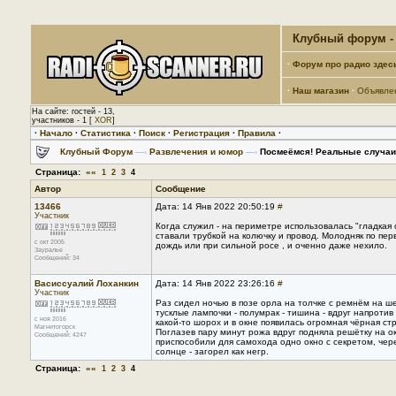
Клубный форум - 
·
Форум про радио здес
·
Наш магазин
·
Объявле
На сайте: гостей - 13,
участников - 1 [
XOR
]
·
Начало
·
Статистика
·
Поиск
·
Регистрация
·
Правила
·
Клубный Форум
—›
Развлечения и юмор
—›
Посмеёмся! Реальные случаи 
Страница:
««
1
2
3
4
Автор
Сообщение
13466
Дата: 14 Янв 2022 20:50:19
#
Участник
Когда служил - на периметре использовалась "гладкая 
ставали трубкой на колючку и провод. Молодняк по пер
с окт 2005
дождь или при сильной росе , и оченно даже нехило.
Зауралье
Сообщений: 34
Васиссуалий Лоханкин
Дата: 14 Янв 2022 23:26:16
#
Участник
Раз сидел ночью в позе орла на толчке с ремнём на ш
тусклые лампочки - полумрак - тишина - вдруг напроти
с ноя 2016
какой-то шорох и в окне появилась огромная чёрная ст
Магнитогорск
Поглазев пару минут рожа вдруг подняла решётку на ок
Сообщений: 4247
приспособили для самохода одно окно с секретом, чере
солнце - загорел как негр.
Страница:
««
1
2
3
4