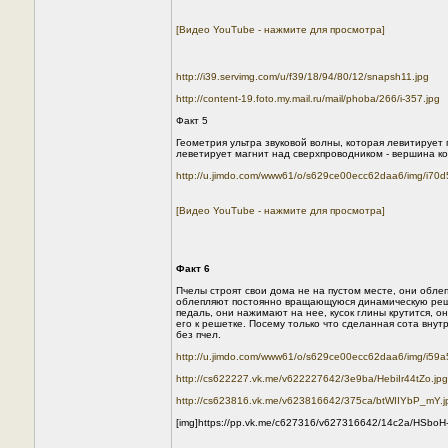
[Видео YouTube - нажмите для просмотра]
http://i39.servimg.com/u/f39/18/94/80/12/snapsh11.jpg
http://content-19.foto.my.mail.ru/mail/phoba/266/i-357.jpg
Факт 5
Геометрия ультра звуковой волны, которая левитирует 
леветирует магнит над сверхпроводником - вершина ко
http://u.jimdo.com/www61/o/s629ce00ecc62daa6/img/i70
[Видео YouTube - нажмите для просмотра]
Факт 6
Пчелы строят свои дома не на пустом месте, они обл
облепляют постоянно вращающуюся динамическую решет
педаль, они нажимают на нее, кусок глины крутится, 
его к решетке. Посему только что сделанная сота внут
без пчел.
http://u.jimdo.com/www61/o/s629ce00ecc62daa6/img/i59
http://cs622227.vk.me/v622227642/3e9ba/HebiIr44tZo.jpg
http://cs623816.vk.me/v623816642/375ca/btWIIYbP_mY.j
[img]https://pp.vk.me/c627316/v627316642/14c2a/HSboH-k