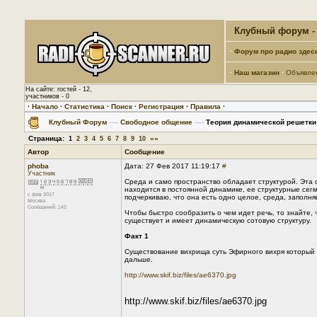
Клубный форум - 
·
Форум про радио здес
·
Наш магазин
·
Объявле
На сайте: гостей - 12,
участников - 0
·
Начало
·
Статистика
·
Поиск
·
Регистрация
·
Правила
·
Клубный Форум
—›
Свободное общение
—›
Теория динамической решетки
Страница:
»»
1
2
3
4
5
6
7
8
9
10
Автор
Сообщение
phoba
Дата: 27 Фев 2017 11:19:17
#
Участник
Среда и само пространство обладает структурой. Эта 
находится в постоянной динамике, ее структурные сег
с фев 2017
подчеркиваю, что она есть одно целое, среда, заполня
Москва
Сообщений: 142
Чтобы быстро сообразить о чем идет речь, то знайте, 
существует и имеет динамическую сотовую структуру.
Факт 1
Существование вихрища суть Эфирного вихря который я
дальше.
http://www.skif.biz/files/ae6370.jpg
http://www.skif.biz/files/ae6370.jpg