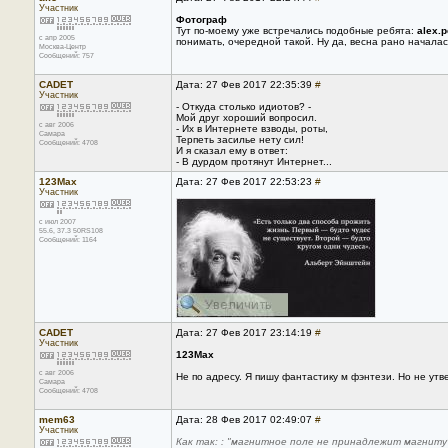
Участник
Фотограф
Тут по-моему уже встречались подобные ребята:
alex.
с апр 2005
понимать, очередной такой. Ну да, весна рано началас
Москва-Центр
Сообщений: 757
CADET
Дата: 27 Фев 2017 22:35:39
#
Участник
- Откуда столько идиотов? -
Мой друг хороший вопросил.
с авг 2006
- Их в Интернете взводы, роты,
Самара
Терпеть засилье нету сил!
Сообщений: 4708
И я сказал ему в ответ:
- В дурдом протянут Интернет...
123Max
Дата: 27 Фев 2017 22:53:23
#
Участник
с июл 2007
55.6, 37.3 50RS108
Сообщений: 1164
CADET
Дата: 27 Фев 2017 23:14:19
#
Участник
123Max
с авг 2006
Не по адресу. Я пишу фантастику м фэнтези. Но не утв
Самара
Сообщений: 4708
mem63
Дата: 28 Фев 2017 02:49:07
#
Участник
Как так: : "магнитное поле не принадлежит магнит