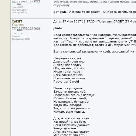
что пчелы строят свои дома не на пустом месте, о
структуру.
с мая 2007
N54*30; S36*14
Вот ведь.. А пчелы то не знают... Они соты лепять по к
Сообщений: 397
CADET
Дата: 27 Фев 2017 13:37:25 · Поправил: CADET (27 Фев
Участник
phoba
с авг 2006
Бред изобретательства? Как, наверно, пчёлы расстраи
Самара
насмарку. Наверно, сразу начинают перекладывать?
Сообщений: 4708
Как так: : "магнитное поле не принадлежит магниту?" 
(где компасы не действуют) отлично действуют магнит
Вы на скольких сайтах выложили свой, высосанный из 
Сверхценная идея
Давно мой точит мозг.
А люди все злодеи,
Обидно мне до слёз.
Никто не понимает
Всей сложности её.
С усмешкою внимают
Расчетам, ё-моё!
Пытаются украдкой
Зачем-то трогать лоб.
Проверьте, всё ль в порядке
С башкой своею, чтоб,
Не выглядеть болваном,
Когда мой аппарат,
Тот, что грозит развалом
Наукам, всем подряд,
Дождётесь, слово скажет,
Как новый танк в бою,
Всем скептикам докажет
Концепцию мою…
А те, кто «на зарплате»
Мне говорят, что есть,