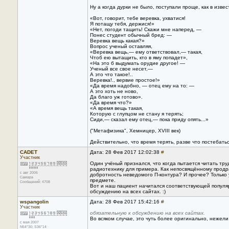
Ну а когда дурки не было, поступали проще, как в изве
«Вот, говорит, тебе веревка, ухватися!
Я потащу тебя, держися!»
«Нет, погоди тащить! Скажи мне наперед, —
Понес студент обычный бред: —
Веревка вещь какая?»
Вопрос ученый оставляя,
«Веревка вещь,— ему ответствовал,— такая,
Чтоб ею вытащить, кто в яму попадет»,
«На это б выдумать орудие другое! —
Ученый все свое несет,—
А это что такое!..
Веревка!., вервие простое!»
«Да время надобно, — отец ему на то: —
А это хоть не ново,
Да благо уж готово».
«Да время что?»
«А время вещь такая,
Которую с глупцом не стану я терять;
Сиди,— сказал ему отец,— пока приду опять...»
("Метафизика", Хемницер, XVIII век)
Действительно, что время терять, разве что постебаться. 
CADET
Дата: 28 Фев 2017 12:02:38
#
Участник
Один учёный признался, что когда пытается читать тру
радиотехнику для примера. Как непосвящённому продр
с авг 2006
добротность неведомого П-контура? И прочее? Только 
Самара
предмете.
Сообщений: 4708
Вот и наш пациент начитался соответствующей популяр
обсуждению на всех сайтах. :)
wspangolin
Дата: 28 Фев 2017 15:42:16
#
Участник
обязательную к обсуждению на всех сайтах.
Во всяком случае, это чуть более оригинально, нежел
с мая 2007
N54*30; S36*14