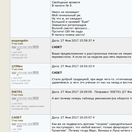
Свободные кровати
В палате № 6.
Никто не понимает
Мой гениальный ум.
Ну что ж, их ожидает
Большой и громкий "Бум!"
Замшелых ретроградов
Волной сметет прогресс...
Пустите! Ой! Не надо
В палату номер шесть!
wspangolin
Дата: 27 Фев 2017 15:59:37
#
Участник
CADET
с мая 2007
Ваше предположение о расстроенных пчелах не лишено
N54*30; S36*14
переместили. А если их за неделю раз пять перенести 
Сообщений: 397
123Max
Дата: 27 Фев 2017 16:04:10
#
Участник
CADET
с июл 2007
Стало доброй традицией, при виде чего-то, отличающе
55.6, 37.3 50RS108
удивляемся, а чего это учёные от нас на запад и восток
Сообщений: 1164
50ET01
Дата: 27 Фев 2017 16:09:06 · Поправил: 50ET01 (27 Фе
Участник
А вот почему теперь таблица умножения (на обороте тет
с ноя 2013
Мск. обл, Казань, деревня рядом
Сообщений: 1592
CADET
Дата: 27 Фев 2017 16:20:07
#
Участник
Как же не подвергать критике "теорию" самодеятельн
он постулирует, что любой магнит, только фокусирует
с авг 2006
Галактики". Почему тогда Марс, Венера и Луна ничего
Самара