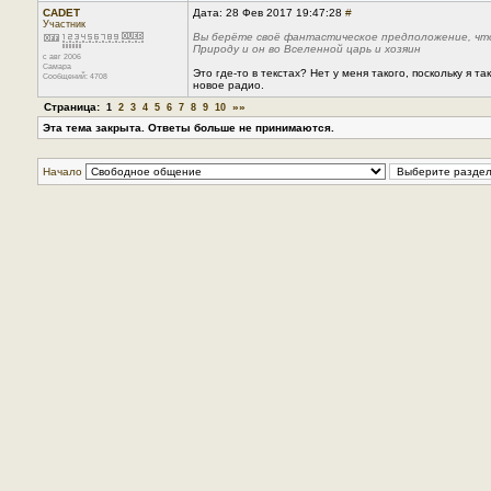
CADET
Дата: 28 Фев 2017 19:47:28
#
Участник
Вы берёте своё фантастическое предположение, что
Природу и он во Вселенной царь и хозяин
с авг 2006
Самара
Это где-то в текстах? Нет у меня такого, поскольку я 
Сообщений: 4708
новое радио.
Страница:
»»
1
2
3
4
5
6
7
8
9
10
Эта тема закрыта. Ответы больше не принимаются.
Начало