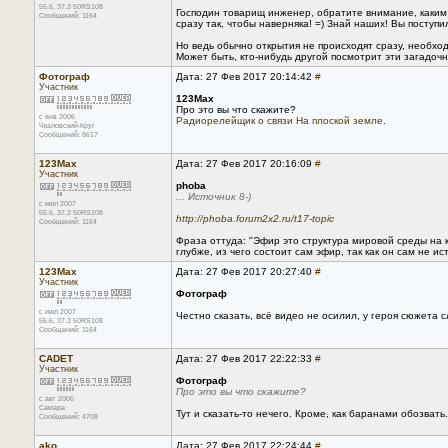
55.6, 37.3 50RS108
Господин товарищ инженер, обратите внимание, каким
Сообщений: 1164
сразу так, чтобы наверняка! =) Знай наших! Вы поступ
Но ведь обычно открытия не происходят сразу, необх
Может быть, кто-нибудь другой посмотрит эти загадочны
Фотограф
Дата: 27 Фев 2017 20:14:42
#
Участник
123Max
Про это вы что скажите?
с янв 2006
Радиорелейщик о связи На плоской земле
.
Чкаловский-Круг
Сообщений: 8617
123Max
Дата: 27 Фев 2017 20:16:09
#
Участник
phoba
... Источник 8-)
с июл 2007
55.6, 37.3 50RS108
http://phoba.forum2x2.ru/t17-topic
Сообщений: 1164
Фраза оттуда: "Эфир это структура мировой среды на
глубже, из чего состоит сам эфир, так как он сам не и
123Max
Дата: 27 Фев 2017 20:27:40
#
Участник
Фотограф
с июл 2007
Честно сказать, всё видео не осилил, у героя сюжета 
55.6, 37.3 50RS108
Сообщений: 1164
CADET
Дата: 27 Фев 2017 22:22:33
#
Участник
Фотограф
Про это вы что скажите?
с авг 2006
Самара
Тут и сказать-то нечего. Кроме, как баранами обозвать.
Сообщений: 4708
ako
Дата: 27 Фев 2017 22:24:44
#