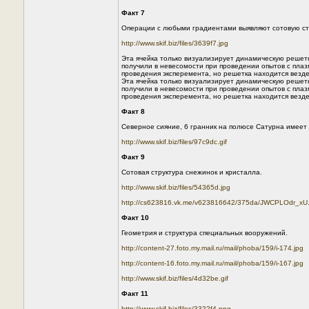
Факт 7
Операции с любыми градиентами выявляют сотовую стру
http://www.skif.biz/files/3639f7.jpg
Эта ячейка только визуализирует динамическую решетку
получили в невесомости при проведении опытов с плаз
проведения эксперемента, но решетка находится везде
Эта ячейка только визуализирует динамическую решетку
получили в невесомости при проведении опытов с плаз
проведения эксперемента, но решетка находится везде,
Факт 8
Северное сияние, 6 гранник на полюсе Сатурна имеет
http://www.skif.biz/files/97c9dc.gif
Факт 9
Сотовая структура снежинок и кристалла.
http://www.skif.biz/files/54365d.jpg
http://cs623816.vk.me/v623816642/375da/JWCPLOdr_xU.
Факт 10
Геометрия и структура специальных вооружений.
http://content-27.foto.my.mail.ru/mail/phoba/159/i-174.jpg
http://content-16.foto.my.mail.ru/mail/phoba/159/i-167.jpg
http://www.skif.biz/files/4d32be.gif
Факт 11
http://www.skif.biz/files/3322f4.png