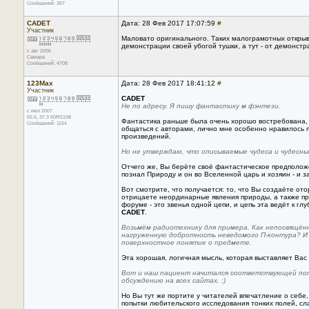
Сообщений: 397
CADET
Дата: 28 Фев 2017 17:07:59
#
Участник
Маловато оригинального. Таких малограмотных открыв
демонстрации своей убогой тушки, а тут - от демонстр
с авг 2006
Самара
Сообщений: 4708
123Max
Дата: 28 Фев 2017 18:41:12
#
Участник
CADET
Не по адресу. Я пишу фантастику м фэнтези.
с июл 2007
55.6, 37.3 50RS108
Фантастика раньше была очень хорошо востребована, т
Сообщений: 1164
общаться с авторами, лично мне особенно нравилось 
произведений.
Но не утверждаю, что описываемые чудеса и чудесные
Отчего же, Вы берёте своё фантастическое предположе
познал Природу и он во Вселенной царь и хозяин - и з
Вот смотрите, что получается: то, что Вы создаёте от
отрицаете неординарные явления природы, а также пр
форуме - это звенья одной цепи, и цепь эта ведёт к г
CADET
.
Возьмём радиотехнику для примера. Как непосвящён
нагруженную добротность неведомого П-контура? И п
поверхностное понятие о предмете.
Эта хорошая, логичная мысль, которая выставляет Вас 
Вот и наш пациент начитался соответствующей попу
обсуждению на всех сайтах. :)
Но Вы тут же портите у читателей впечатление о себе,
попытки любительского исследования тонких полей, сл