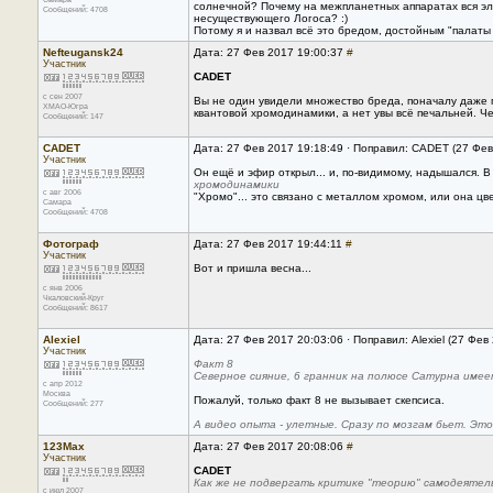
солнечной? Почему на межпланетных аппаратах вся эл
Сообщений: 4708
несуществующего Логоса? :)
Потому я и назвал всё это бредом, достойным "палаты
Nefteugansk24
Дата: 27 Фев 2017 19:00:37
#
Участник
CADET
с сен 2007
Вы не один увидели множество бреда, поначалу даже 
ХМАО-Югра
квантовой хромодинамики, а нет увы всё печальней. Че
Сообщений: 147
CADET
Дата: 27 Фев 2017 19:18:49 · Поправил: CADET (27 Фев
Участник
Он ещё и эфир открыл... и, по-видимому, надышался. В
хромодинамики
с авг 2006
"Хромо"... это связано с металлом хромом, или она цве
Самара
Сообщений: 4708
Фотограф
Дата: 27 Фев 2017 19:44:11
#
Участник
Вот и пришла весна...
с янв 2006
Чкаловский-Круг
Сообщений: 8617
Alexiel
Дата: 27 Фев 2017 20:03:06 · Поправил: Alexiel (27 Фев
Участник
Факт 8
Северное сияние, 6 гранник на полюсе Сатурна име
с апр 2012
Москва
Пожалуй, только факт 8 не вызывает скепсиса.
Сообщений: 277
А видео опыта - улетные. Сразу по мозгам бьет. Эт
123Max
Дата: 27 Фев 2017 20:08:06
#
Участник
CADET
Как же не подвергать критике "теорию" самодеятель
с июл 2007