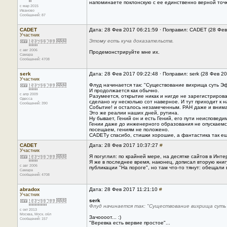
напоминаете поклонскую с ее единственно верной точк
с мар 2015
Иваново
Сообщений: 87
CADET
Дата: 28 Фев 2017 06:21:59 · Поправил: CADET (28 Фев
Участник
Этому есть куча доказательств.
с авг 2006
Продемонстрируйте мне их.
Самара
Сообщений: 4708
serk
Дата: 28 Фев 2017 09:22:48 · Поправил: serk (28 Фев 2
Участник
Флуд начинается так: "Существование вихрища суть Эф
И продолжается как обычно.
с апр 2009
Разумеется, открытие никак и нигде не зарегистрирова
Одесса
сделано ну несколько сот наверное. И тут приходит к 
Сообщений: 390
Событие! и осталось незамеченным. РАН даже и вниман
Это же реалии наших дней, рутина.
Ну бывает, Гений он и есть Гений, его пути неисповед
Гении даже до инженерного образования не опускаемся
посещаем, гениям не положено.
CADETу спасибо, стишки хорошие, а фантастика так ещ
CADET
Дата: 28 Фев 2017 10:37:27
#
Участник
Я погуглил: по крайней мере, на десятке сайтов в Инте
Я же в последнее время, наконец, дописал вторую кни
с авг 2006
публикации "На пороге", но там что-то тянут: обещали в
Самара
Сообщений: 4708
abradox
Дата: 28 Фев 2017 11:21:10
#
Участник
serk
Флуд начинается так: "Существование вихрища суть
с окт 2013
Москва, Mоск. обл
Зачоооот... :)
Сообщений: 157
"Веревка есть вервие простое"...