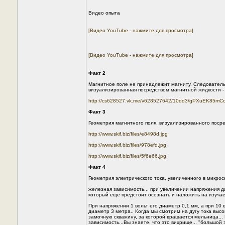
Видео опыта
[Видео YouTube - нажмите для просмотра]
[Видео YouTube - нажмите для просмотра]
Факт 2
Магнитное поле не принадлежит магниту. Следовательн
визуализированная посредством магнитной жидкости - 
http://cs628527.vk.me/v628527642/10dd3/gPXuEK85mCc
Факт 3
Геометрия магнитного поля, визуализированного посред
http://www.skif.biz/files/e8498d.jpg
http://www.skif.biz/files/978efd.jpg
http://www.skif.biz/files/5f6e66.jpg
Факт 4
Геометрия электрического тока, увеличенного в микроск
железная зависимость... при увеличении напряжения д
который еще предстоит осознать и наложить на изуча
При напряжении 1 вольт его диаметр 0,1 мм, а при 10 в
диаметр 3 метра.. Когда мы смотрим на дугу тока высо
замочную скважину, за которой вращается мельница... 
зависимость...Вы знаете, что это вихрище... "большой