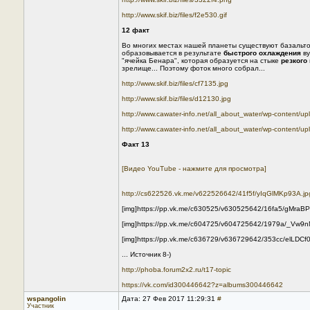
http://www.skif.biz/files/f2e530.gif
12 факт
Во многих местах нашей планеты существуют базальто
образовывается в результате
быстрого охлаждения
ву
"ячейка Бенара", которая образуется на стыке
резкого
зрелище... Поэтому фоток много собрал...
http://www.skif.biz/files/cf7135.jpg
http://www.skif.biz/files/d12130.jpg
http://www.cawater-info.net/all_about_water/wp-content/u
http://www.cawater-info.net/all_about_water/wp-content/u
Факт 13
[Видео YouTube - нажмите для просмотра]
http://cs622526.vk.me/v622526642/41f5f/yIqGlMKp93A.jp
[img]https://pp.vk.me/c630525/v630525642/16fa5/gMraBP
[img]https://pp.vk.me/c604725/v604725642/1979a/_Vw9n
[img]https://pp.vk.me/c636729/v636729642/353cc/elLDCf0r
... Источник 8-)
http://phoba.forum2x2.ru/t17-topic
https://vk.com/id300446642?z=albums300446642
wspangolin
Дата: 27 Фев 2017 11:29:31
#
Участник