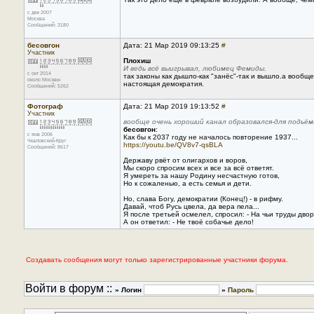
с дек 2007
Москва
Сообщений: 3180
бесовгон
Дата: 21 Мар 2019 09:13:25
#
Участник
Плохиш
И ведь всё выигрывал, любимец Фемиды.
с окт 2014
так законы как дышло-как "занёс"-так и вышло.а вообщ
около Москвы
настоящая демократия.
Сообщений: 5262
Фотограф
Дата: 21 Мар 2019 19:13:52
#
Участник
вообще очень хороший канал образовался-для подьём
бесовгон
:
с янв 2006
Как бы к 2037 году не началось повторение 1937...
Чкаловский-Круг
https://youtu.be/QV8v7-qsBLA
Сообщений: 8617
Державу рвёт от олигархов и воров,
Мы скоро спросим всех и все за всё ответят.
Я умереть за нашу Родину несчастную готов,
Но к сожаленью, а есть семья и дети.
Но, слава Богу, демократии (Конец!) - в рифму.
Давай, чтоб Русь цвела, да вера пела...
Я после третьей осмелел, спросил: - На чьи труды дво
А он ответил: - Не твоё собачье дело!
Создавать сообщения могут только зарегистрированные участники форума.
Войти в форум ::
» Логин
»
Пароль