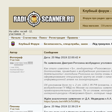
Клубный форум - 
·
Форум про радио здес
·
Наш магазин
·
Объявле
На сайте: гостей - 12,
участников - 0
·
Начало
·
Статистика
·
Поиск
·
Регистрация
·
Правила
·
Клубный Форум
—›
Безопасность, спецслужбы, закон
—›
Лёд тронулся. 
Автор
Сообщение
Фотограф
Дата: 20 Мар 2019 22:00:42
#
Участник
По заявлению Дмитрия Рогозина возбуждено уголовное
с янв 2006
Как стало известно «Ъ», гендиректор «Роскосмоса»
Чкаловский-Круг
достоинства, приведшее к возбуждению уголовного 
Сообщений: 8617
деятельности» господина Рогозина на посту главы 
сформировавшее специальную группу во главе с нача
информационной атаке на госкорпорацию.
Об уголовном деле по ч. 2 ст. 128.1 УК РФ (клевет
возбужденном ГУ МВД по Москве на основании заявле
правоохранительных органах. По их словам, непоср
интернет-ресурса «Компромат-Урал», которые «выр
Ждём аналогичное заявление от Д.А. Медведева к А.А
https://youtu.be/nMVJxTcU8Kg
Плохиш
Дата: 20 Мар 2019 22:39:23
#
Участник
Так это дело ещё в феврале возбудили. А вообще, че