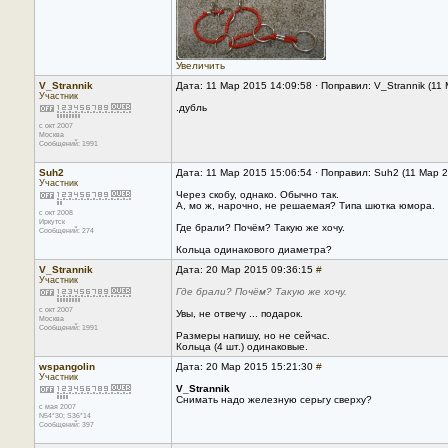
Увеличить
V_Strannik
Дата: 11 Мар 2015 14:09:58 · Поправил: V_Strannik (11
Участник
.дубль
с окт 2007
Москва
Сообщений: 1991
Suh2
Дата: 11 Мар 2015 15:06:54 · Поправил: Suh2 (11 Мар 
Участник
Через скобу, однако. Обычно так.
А, мо ж, нарочно, не решаемая? Типа шютка юмора.
с окт 2008
Иркутск
Где брали? Почём? Такую же хочу.
Сообщений: 274
Кольца одинакового диаметра?
V_Strannik
Дата: 20 Мар 2015 09:36:15
#
Участник
Где брали? Почём? Такую же хочу.
с окт 2007
Увы, не отвечу ... подарок.
Москва
Сообщений: 1991
Размеры напишу, но не сейчас.
Кольца (4 шт.) одинаковые.
wspangolin
Дата: 20 Мар 2015 15:21:30
#
Участник
V_Strannik
Снимать надо железную серьгу сверху?
с мая 2007
N54*30; S36*14
Сообщений: 397