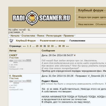
Клубный форум - 
·
Форум про радио здес
·
Наш магазин
·
Объявле
На сайте: гостей - 11,
участников - 0
·
Начало
·
Статистика
·
Поиск
·
Регистрация
·
Правила
·
Клубный Форум
—›
Развлечения и юмор
—›
Головоломки
Страница:
««
...
...
»»
1
2
29
30
31
32
33
38
39
Автор
Сообщение
CADET
Дата: 28 Окт 2014 06:54:07
#
Участник
Год назад был задан вопрос про эл. двигатель.
А вот для подключения его в сети надо определить 
с авг 2006
Как можно это сделать? Что бы сразу угадать напр
Самара
И что для этого потребуется?
Сообщений: 4708
Прибор для определения порядка чередования фаз. Им
V_Strannik
Дата: 31 Окт 2014 01:30:28 · Поправил: V_Strannik (31
Участник
Радист Ирака
[
Не плохо бы было и скорлупу взвешивать отдельно.
с окт 2007
Москва
Хм - м -м- ммм. И действительно. Никогда этого не дел
Сообщений: 1991
А собственно что мешает.
НАУКА НАЧИНАЕТСЯ ТОГДА И ТОЛЬКО ТОГДА, КОГДА НА
и продолжается в погоне за точностью.
В общем, дел то оказалось на пару минут.