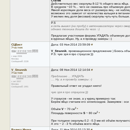
Статик
Действительно вес скорлупы 8-12 ℅ общего веса яйца.
В среднем ~10 ℅... чего не скажешь про объемную дол
Явной кореляции доли веса от размера яиц - не наблю
возможно это зависит от количества кальция в питании
У мелких яиц доля (весовая) скорлупы чуть-чуть больше.
_____________________________________________
P.S
в сеть вышел (на пробу) с автонавигатора через смар
однако техника дошла до чего :-)
Предлагаю участникам форума УГАДАТЬ объемную до
в куриных яйцах. Ну, а я проведу замеры :-)
СЦБист
Дата: 03 Ноя 2014 23:59:09
#
Участник
V_Strannik
, провокационное предложение ) Боюсь объе
P.S: чую зря я про страусов )))
с мар 2006
Москва
Сообщений: 2228
V_Strannik
Дата: 08 Ноя 2014 12:14:04
#
Участник
Предлагаю ... УГАДАТЬ
.... Ну, а я проведу замеры :-)
с окт 2007
Москва
Правильный ответ не угадал никто!
Сообщений: 1991
чую зря я про страусов )))
У страусов - не знаю, а у куриц примерно так:
Берём яйцо считаем его эллипсоидом. Замеряем : оси -
3
Объём
V
~ 70 см
*
2
Площадь поверхности
S
~ 80 см
*
При толщине скорлупы 0.2 - 0.3 мм её объём получает
А это ~ 2 - 3 % объёма всего яйца.
Радист Ирака
Дата: 11 Ноя 2014 02:13:30
#