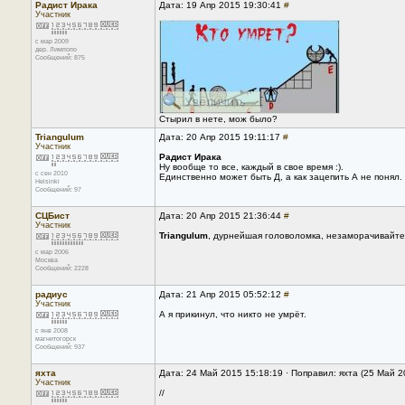
Радист Ирака
Дата: 19 Апр 2015 19:30:41
#
Участник
с мар 2009
дер. Лимпопо
Сообщений: 875
Стырил в нете, мож было?
Triangulum
Дата: 20 Апр 2015 19:11:17
#
Участник
Радист Ирака
Ну вообще то все, каждый в свое время :).
с сен 2010
Единственно может быть Д, а как зацепить А не понял.
Helsinki
Сообщений: 97
СЦБист
Дата: 20 Апр 2015 21:36:44
#
Участник
Triangulum
, дурнейшая головоломка, незаморачивайтес
с мар 2006
Москва
Сообщений: 2228
радиус
Дата: 21 Апр 2015 05:52:12
#
Участник
А я прикинул, что никто не умрёт.
с янв 2008
магнитогорск
Сообщений: 937
яхта
Дата: 24 Май 2015 15:18:19 · Поправил: яхта (25 Май 
Участник
//