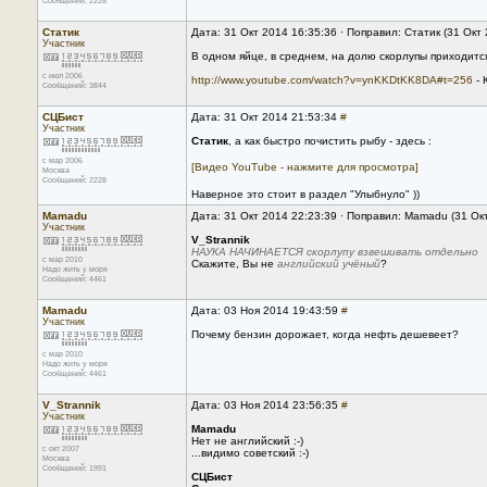
Сообщений: 2228
Статик
Дата: 31 Окт 2014 16:35:36 · Поправил: Статик (31 Окт
Участник
В одном яйце, в среднем, на долю скорлупы приходитс
с июл 2006
http://www.youtube.com/watch?v=ynKKDtKK8DA#t=256
- 
Сообщений: 3844
СЦБист
Дата: 31 Окт 2014 21:53:34
#
Участник
Статик
, а как быстро почистить рыбу - здесь :
с мар 2006
[Видео YouTube - нажмите для просмотра]
Москва
Сообщений: 2228
Наверное это стоит в раздел "Улыбнуло" ))
Mamadu
Дата: 31 Окт 2014 22:23:39 · Поправил: Mamadu (31 Ок
Участник
V_Strannik
НАУКА НАЧИНАЕТСЯ
скорлупу взвешивать отдельно
с мар 2010
Скажите, Вы не
английский учёный
?
Надо жить у моря
Сообщений: 4461
Mamadu
Дата: 03 Ноя 2014 19:43:59
#
Участник
Почему бензин дорожает, когда нефть дешевеет?
с мар 2010
Надо жить у моря
Сообщений: 4461
V_Strannik
Дата: 03 Ноя 2014 23:56:35
#
Участник
Mamadu
Нет не английский :-)
с окт 2007
...видимо советский :-)
Москва
Сообщений: 1991
СЦБист