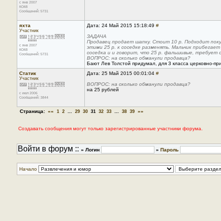
с янв 2007
КО48
Сообщений: 5731
яхта
Дата: 24 Май 2015 15:18:49
#
Участник
ЗАДАЧА
Продавец продает шапку. Стоит 10 р. Подходит покуп
с янв 2007
этими 25 р. к соседке разменять. Мальчик прибегает
КО48
соседка и и говорит, что 25 р. фальшивые, требует 
Сообщений: 5731
ВОПРОС: на сколько обманули продавца?
Бают Лев Толстой придумал, для 3 класса церковно-пр
Статик
Дата: 25 Май 2015 00:01:04
#
Участник
ВОПРОС: на сколько обманули продавца?
на 25 рублей
с июл 2006
Сообщений: 3844
Страница:
««
...
...
»»
1
2
29
30
31
32
33
38
39
Создавать сообщения могут только зарегистрированные участники форума.
Войти в форум ::
» Логин
»
Пароль
Начало