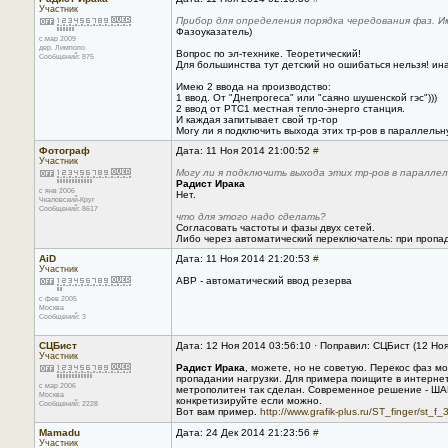
Участник
Прибор для определения порядка чередования фаз. И
Фазоуказатель)
с мар 2009
дер. Лимпопо
Вопрос по эл-технике. Теоретический!
Сообщений: 875
Для большинства тут детский но ошибаться нельзя! ина
Имею 2 ввода на производство:
1 ввод. От "Днепрогеса" или "саяно шушенской гэс")))
2 ввод от РТС1 местная тепло-энерго станция.
И каждая запитывает свой тр-тор
Могу ли я подключить выхода этих тр-ров в параллельн
Фотограф
Дата: 11 Ноя 2014 21:00:52
#
Участник
Могу ли я подключить выхода этих тр-ров в паралле
Радист Ирака
с янв 2006
Нет.
Чкаловский-Круг
Сообщений: 8617
что для этого надо сделать?
Согласовать частоты и фазы двух сетей.
Либо через автоматический переключатель: при пропад
AiD
Дата: 11 Ноя 2014 21:20:53
#
Участник
АВР - автоматический ввод резерва
с фев 2005
Москва
Сообщений: 3
СЦБист
Дата: 12 Ноя 2014 03:56:10 · Поправил: СЦБист (12 Но
Участник
Радист Ирака
, можете, но не советую. Перекос фаз 
пропадании нагрузки. Для примера поищите в интернет
с мар 2006
метрополитен так сделан. Современное решение - ШАВР
Москва
конкретизируйте если можно.
Сообщений: 2228
Вот вам пример.
http://www.grafik-plus.ru/ST_finger/st_f
Mamadu
Дата: 24 Дек 2014 21:23:56
#
Участник