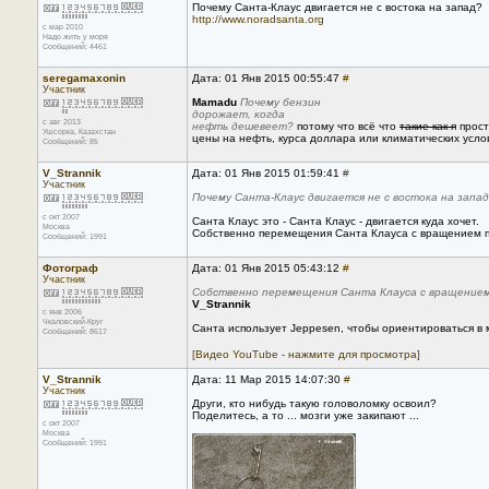
Почему Санта-Клаус двигается не с востока на запад?
http://www.noradsanta.org
с мар 2010
Надо жить у моря
Сообщений: 4461
seregamaxonin
Дата: 01 Янв 2015 00:55:47
#
Участник
Mamadu
Почему бензин
дорожает, когда
с авг 2013
нефть дешевеет?
потому что всё что
такие как я
прост
Ушсорка, Казахстан
цены на нефть, курса доллара или климатических усло
Сообщений: 85
V_Strannik
Дата: 01 Янв 2015 01:59:41
#
Участник
Почему Санта-Клаус двигается не с востока на запа
с окт 2007
Санта Клаус это - Санта Клаус - двигается куда хочет.
Москва
Собственно перемещения Санта Клауса с вращением пл
Сообщений: 1991
Фотограф
Дата: 01 Янв 2015 05:43:12
#
Участник
Собственно перемещения Санта Клауса с вращением 
V_Strannik
с янв 2006
Чкаловский-Круг
Санта использует Jeppesen, чтобы ориентироваться в 
Сообщений: 8617
[Видео YouTube - нажмите для просмотра]
V_Strannik
Дата: 11 Мар 2015 14:07:30
#
Участник
Други, кто нибудь такую головоломку освоил?
Поделитесь, а то ... мозги уже закипают ...
с окт 2007
Москва
Сообщений: 1991