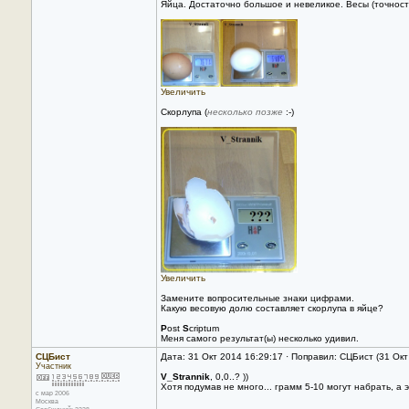
Яйца. Достаточно большое и невеликое. Весы (точность
Увеличить
Скорлупа (
несколько позже
:-)
Увеличить
Замените вопросительные знаки цифрами.
Какую весовую долю составляет скорлупа в яйце?
P
ost
S
criptum
Меня самого результат(ы) несколько удивил.
СЦБист
Дата: 31 Окт 2014 16:29:17 · Поправил: СЦБист (31 Ок
Участник
V_Strannik
, 0,0..? ))
Хотя подумав не много... грамм 5-10 могут набрать, а
с мар 2006
Москва