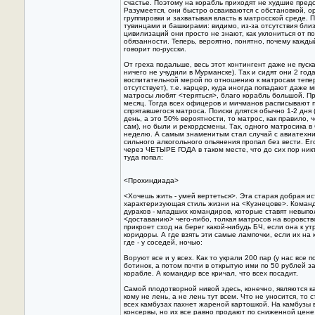
счастье. Поэтому на корабль приходят не худшие пред
Разумеется, они быстро осваиваются с обстановкой, о
группировки и захватывая власть в матросской среде. 
тувинцами и башкирами: видимо, из-за отсутствия близ
цивилизаций они просто не знают, как уклониться от п
обязанности. Теперь, вероятно, понятно, почему кажды
говорит по-русски.
От греха подальше, весь этот контингент даже не пуск
ничего не учудили в Мурманске). Так и сидят они 2 год
воспитательной мерой по отношению к матросам тепер
отсутствует), т.е. карцер, куда иногда попадают даже 
матросы любят <теряться>, благо корабль большой. Пр
месяц. Тогда всех офицеров и мичманов расписывают 
спрятавшегося матроса. Поиски длятся обычно 1-2 дня 
день, а это 50% вероятности, то матрос, как правило, 
сам), но были и рекордсмены. Так, одного матросика 
неделю. А самым знаменитым стал случай с авиатехни
сильного алкогольного опьянения пропал без вести. Ег
через ЧЕТЫРЕ ГОДА в таком месте, что до сих пор никт
туда попал:
<Прохиндиада>
<Хочешь жить - умей вертеться>. Эта старая добрая и
характеризующая стиль жизни на <Кузнецове>. Команд
дураков - младших командиров, которые ставят невып
<доставанию> чего-либо, толкая матросов на воровство
прикроет сход на берег какой-нибудь БЧ, если она к ут
коридоры. А где взять эти самые лампочки, если их н
где - у соседей, ночью:
Воруют все и у всех. Как то украли 200 пар (у нас все 
ботинок, а потом почти в открытую ими по 50 рублей з
корабле. А командир все кричал, что всех посадит.
Самой плодотворной нивой здесь, конечно, являются ка
кому не лень, а не лень тут всем. Что не уносится, то 
всех камбузах пахнет жареной картошкой. Hа камбузы
консервы, но их все равно продают по сниженной цене