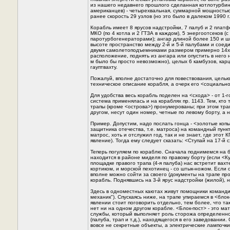
из нашего недавнего прошлого сделанная котлотурбинн
американцев) - четырехвальная, суммарной мощностью
ранее скорость 29 узлов (но это было в далеком 1990 г.
Корабль имеет 8 ярусов надстройки, 7 палуб и 2 плат
МКО (по 4 котла и 2 ГТЗА в каждом), 5 энергоотсеков (с
паротурбогенераторами); ангар длиной более 150 и 
высоте пространство между 2-й и 5-й палубами и соед
двумя самолетоподъемниками размером примерно 14х1
расположение, поднять из ангара или опустить в него
м было бы просто невозможно), целых 6 камбузов, кар
гауптвахту.
Пожалуй, вполне достаточно для повествования, целью
техническое описание корабля, а очерк его <социальн
Для удобства весь корабль поделен на <схода> - от 1-го
система применялась и на кораблях пр. 1143. Тем, кто 
трапы (кроме <острова>) пронумерованы; при этом тра
другом, несут один номер, четные по левому борту, а н
Пример. Допустим, надо послать гонца - <золотые коп
защитника отечества, т.е. матроса) на командный пункт 
матрос, хоть и отслужил год, так и не знает, где этот
явление). Тогда ему следует сказать: <Ступай на 17-й с
Теперь погуляем по кораблю. Сначала поднимемся на б
находится в районе миделя по правому борту (если <Ку
площадке правого трапа (4-я палуба) нас встретит вахт
кортиком, и морской пехотинец - со штык-ножом. Если 
вполне можно сойти за своего (документы на трапе про
корабль. Поднявшись на 3-й ярус надстройки (жилой),
Здесь в одноместных каютах живут помощники команд
механик"). Спускаясь ниже, на трапе упираемся в <блок
явлении стоит поговорить отдельно, тем более, что та
нет ни на одном другом корабле. <Блок-пост> - это ма
службы, который выполняет роль сторожа определенно
(палуба, трап и т.д.), находящегося в его заведовании.
вовсе не секретные объекты, а электрические лампочк