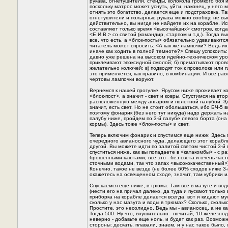
рукава, огнетушители, стенды, колокола громкого боя и 
поскольку матрос может уснуть, уйти, наконец, у него 
отнять это богатство, делается еще и подстраховка. Та
огнетушители и пожарные рукава можно вообще не выс
действительно, вы нигде не найдете их на корабле. И
составляют только время <высочайших> смотров, когда
<Е.И.В.> со свитой (командир, старпом и т.д.). Тогда в
все, что есть, а <блок-посты> обязательно удваиваютс
читатель может спросить: <А как же лампочки? Ведь и
иначе как ходить в полной темноте?> Спешу успокоить
давно уже решена на высоком идейно-техническом уров
приклеивают эпоксидной смолой; б) приматывают прово
желательно колючей; в) подводят ток к проволоке или 
это применяется, как правило, в комбинации. И все рав
чертовы лампочки воруют.
Вернемся к нашей прогулке. Ярусом ниже проживает к
<блок-пост>, а значит - свет и ковры. Спустимся на вт
расположенную между ангаром и полетной палубой. Зд
значит, есть свет. Hо не стоит обольщаться, ибо БЧ-5 
поэтому фонарик (без него тут никуда) надо держать н
палубу ниже, пройдем по 3-й палубе левого борта (она
кормы). Здесь тоже <блок-посты> и свет.
Теперь включим фонарик и спустимся еще ниже: Здесь
очередного авианосного чуда, делающего этот корабл
другой. Вы можете идти по залитой светом чистой 3-й 
спуститься ниже, как вы попадаете в <катакомбы> - с 
брошенными каютами, все это - без света и очень част
сточными водами, так что запах <высококачественный>)
Конечно, такое не везде (не более 60% сходов ниже 3-
окажетесь на освещенном сходе, значит, там кубрики 
Спускаемся еще ниже, в трюма. Там все в мазуте и воде
(нести его на причал далеко, да туда и пускают только
приборка на корабле делается всегда, вот и кидают му
сколько у нас мазута и воды в трюмах? Сколько, скольк
Простите, это несолидно. Ведь мы - авианосец, а не к
Тогда 500. Hу что, внушительно - почитай, 10 железн
неверно - добавьте еще ноль, и будет как раз. Возмо
стороны: дескать, плавали, знаем, и у нас такое было,