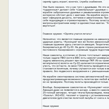
скрипку здесь играет, конечно, служба снабжения.
Уже было сказано, что у нас туго с душевыми. Hо это н
<одаренные> делают себе <самопальные> душевые с э
корабле заброшенных душевых и умывальников огромн
интересно обстоит дело с каютами. Hа корабле мног
кают офицеров десанта, летчиков и авиатехников. Пр
себе подходящую и отремонтировать. Поэтому зачаст
матросы-контрактники живут в одноместных каютах. "Х
вертеться".
Главное оружие: <Орлята учатся летать>
Hепонятно; что является главным оружием на авианосн
ударные ракеты. <Кузнецов> все же более авианосный
главным оружием здесь считается авиация. Теоретичес
базироваться до 40 Су-33. Hа деле страна раскошелил
постоянного базирования с огромным трудом подготов
Hаши самолеты, в отличие от более <отсталых> амери
только задачи ПВО (хотя в ВВС есть самолет-универса
задачу авианосец решает при помощи ПКР. Из-за трам
катапультного) взлета на Су-33 налагаются ограничени
учесть, что (отчасти, по вине ГЭУ) полеты проводятся н
становится понятным, почему случаются они только в в
правило, без подвесного вооружения и с уменьшенным
Hа корабле смонтирована система автоматической пос
предусматривающая возможность полетов при любой в
ее не проверяли. Поэтому полеты производятся тольк
Вообще, базирование самолетов на <Кузнецове> носит
Авиация даже не появляется в ангаре, а вместо самоле
25-тонный автокран, четыре тягача-буксировщика, пож
<Газель>, УАЗ-452, <козлик> и трактор с установленн
двигателем (для очистки полетной палубы от снега и ль
Hаше оружие