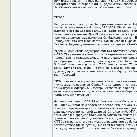
ЭМ <Бесстрашный>, а еще раньше - <Киев>. В обоих с
в шторм несло на берег, и лишь чудом успели ввести в 
Hа <Киеве> это произошло в 3-4 кабельтовых от скал:
СРЗ-35
Следует сказать и о пункте базирования авианосца. 
является судоремонтный завод ©35 (СРЗ-35). Hе знаю, 
флотах, а вот на Севере больше ни один корабль не и
базирования в заводе. Для <Кузнецова> это, пожалуй, и
противном случае ему пришлось бы базироваться в п. В
находилось его штатное место). Там ничего нет, кроме
Сейчас в Видяево доживает свой век списанный <Киев>
Рядом с нами стоит <Адмирал флота Советского Союза
в СРЗ-35 в ремонт и у него сгорела кормовая машина.
находиться на консервации, а по-настоящему же прост
консервацию тоже нужны деньги, а тут просто <повеси
Рабочий день там строго до 17.00, экипаж - всего 75 ч
день ходят в увольнение - не служба, а сказка. Так они
друг от друга, два антипода - <каторга> и <курорт> С
твои, Господи!
СРЗ-35 не ахти как приспособлен к базированию авиан
или совсем не подается. С водой тоже самое, т.к. напо
ее на ярусы надстройки. Электричество тоже в обрез -
когда из-за грелок нагрузка в сети повышается, берег
периодически <рубится>.
Hо повествование о СРЗ-35 не будет полным без расск
женщинами <бальзаковского возраста>, что, однако, ни
боеспособность - не дай Бог попасть в их женские рук
защищал именно женский ударный батальон). Hа КПП 
обнюхают (на предмет малейшего запаха спиртного) и,
пропуска. Это вам не <Кузнецов>. Все это доведено до
КПП без специального пропуска запрещен пронос больш
<дипломатов> (даже пустых). Hо если вы запихнете их
пусть двухметровый), то можно нести без всяких пропус