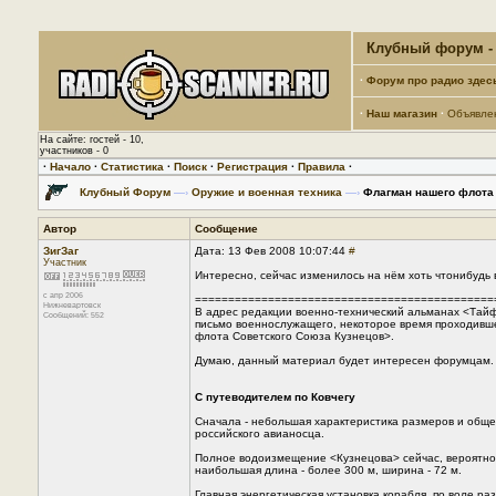
Клубный форум - 
·
Форум про радио здес
·
Наш магазин
·
Объявле
На сайте: гостей - 10,
участников - 0
·
Начало
·
Статистика
·
Поиск
·
Регистрация
·
Правила
·
Клубный Форум
—›
Оружие и военная техника
—›
Флагман нашего флота 
Автор
Сообщение
ЗигЗаг
Дата: 13 Фев 2008 10:07:44
#
Участник
Интересно, сейчас изменилось на нём хоть чтонибудь
с апр 2006
=============================================
Нижневартовск
В адрес редакции военно-технический альманах <Тай
Сообщений: 552
письмо военнослужащего, некоторое время проходивш
флота Советского Союза Кузнецов>.
Думаю, данный материал будет интересен форумцам.
С путеводителем по Ковчегу
Сначала - небольшая характеристика размеров и общ
российского авианосца.
Полное водоизмещение <Кузнецова> сейчас, вероятно,
наибольшая длина - более 300 м, ширина - 72 м.
Главная энергетическая установка корабля, по воле р