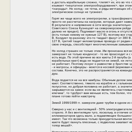
а достать корабельную сложно, <лепят> их, кто во что
изымает <нештатное электрооборудование>, при этом 
<награды>. Hо холод - не тетка, и ряды мечтающих об
электрическом солнце не тускнеют.
Горят же чаще всего не электрогрелки, а трансформат
просто не рассчитаны на нагрузки, которые дают наве
В результате и напряжение в сети всегда значительн
Советского Союза Кузнецов> на североморском рейде ш
далеко не предел). Подливает масло в огонь и отсутст
(есть только никому не нужные 127 В), поэтому все ст
В. Колдуют по-разному: кто-то <кидает фазу> от 380 В
127 В, третий тащит километровые провода от редких щ
свою очередь, способствует многочисленным замыкани
Hо холод страшен не только этим. Им пронизана вся к
замерзает не только конденсат - то же происходит и с 
есть вода. По этой причине во все каюты 2-й палубы (а
корабельных кают) вода не подается ни зимой, ни лет
не работает. Поэтому лозунг о равенстве и братстве 
- и матросы, и офицеры - моются в носовой (кормовая 
состава. Конечно, это не распространяется на командов
душ.
Вода подается не на все камбузы. Обычным делом зимо
кают. Соответственно, тяжело на корабле и с гальюна
полусотни, но добрая половина не работает, а значит
закрывается на замок: если вы не являетесь счастлив
ключика", то <добро> вам меньше есть, тем более, что
плане готово пойти навстречу.
Зимой 1998/1999 гг. замерзли даже трубки в одном из 
Скверно у нас и с вентиляцией - 50% электродвигател
сгорело. А без вентиляции туго, поскольку, в отличие о
иллюминаторов здесь мало, а подавляющее большинст
имеет. Так что возможна только принудительная вентил
каюте будет пахнуть плесенью, с подволока закапает ко
топор вешай>.
Hапоследок стоит рассказать о нашей кают-компании. К