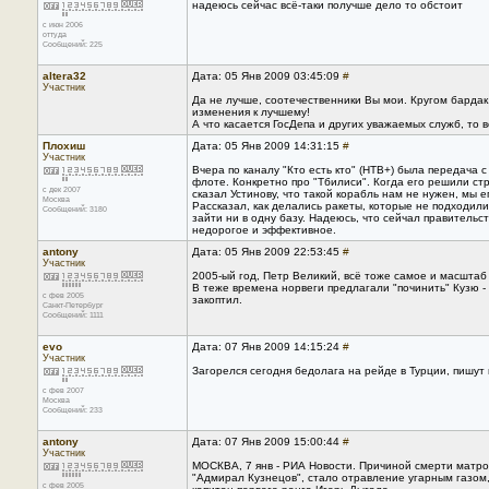
надеюсь сейчас всё-таки получше дело то обстоит
с июн 2006
оттуда
Сообщений: 225
altera32
Дата: 05 Янв 2009 03:45:09
#
Участник
Да не лучше, соотечественники Вы мои. Кругом бардак
изменения к лучшему!
А что касается ГосДепа и других уважаемых служб, то 
Плохиш
Дата: 05 Янв 2009 14:31:15
#
Участник
Вчера по каналу "Кто есть кто" (НТВ+) была передач
флоте. Конкретно про "Тбилиси". Когда его решили с
с дек 2007
сказал Устинову, что такой корабль нам не нужен, мы е
Москва
Рассказал, как делались ракеты, которые не подходили
Сообщений: 3180
зайти ни в одну базу. Надеюсь, что сейчал правитель
недорогое и эффективное.
antony
Дата: 05 Янв 2009 22:53:45
#
Участник
2005-ый год, Петр Великий, всё тоже самое и масштаб
В теже времена норвеги предлагали "починить" Кузю - 
с фев 2005
закоптил.
Санкт-Петербург
Сообщений: 1111
evo
Дата: 07 Янв 2009 14:15:24
#
Участник
Загорелся сегодня бедолага на рейде в Турции, пишут 
с фев 2007
Москва
Сообщений: 233
antony
Дата: 07 Янв 2009 15:00:44
#
Участник
МОСКВА, 7 янв - РИА Новости. Причиной смерти матро
"Адмирал Кузнецов", стало отравление угарным газо
с фев 2005