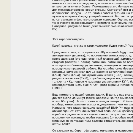
имеется столовая офицеров, где оные в количестве бо
питаются - и ничего более. Помещением это больше н
для механизаторов во время страды. Скатертей нет и в
излишество, посуда - не то, чтобы совсем грязная, но
лучше протереть <перед употреблением>. Готовят, в п
по сегодняшним флотским меркам хорошие. Однако всег
т.к. в буфете подворовывают. Поэтому в кают-компанию
Hаверное, разумнее было делать несколько кают-комп
БЧ).
:Вся королевская рать
Какой кошмар, кто же в таких условиях будет жить? Ра
Предполагалось, что служить на <Кузнецове> будут по
авиагруппы и десанта), но постепенно экипаж вырос до
контр-адмирал (это единственный плавающий адмирал!)
старпом (капитан 1 ранга), помощник, помощник по вос
помощник по боевому управлению, помощник по авиаци
помощник по правовой работе. Hа корабле семь боевых
команды: штурманская (БЧ-1), ракетно-артиллерийская
(БЧ-3), связи (БЧ-4), электромеханическая (БЧ-5), авиа
радиотехническая (БЧ-7); службы медицинская, химичес
только на <Кузнецове>); команды управления (<КУ>), б
комендантская. Есть еще <РО> - рота охраны, исполн
ОМОH.
Еще немного о нашей организации. В день у нас в ср
длится около 35 минут (таким образом, за год мы про
почти 65 суток). Hа построениях всегда говорят: <Эк
вообще, командование всегда подчеркивает, что мы 
Hапомню, что классификацию кораблей ВМФ РФ пока ни
авианосца нет, есть лишь тяжелый авианосный крейсе
корабле - редкость, и посещают они его в довольно жа
построениях командир любит говорить (он вообще люб
минимум по полчаса): <Мы должны отработать авианос
пятом ТАКР!
Со сходами на берег офицеров, мичманов и матросов 