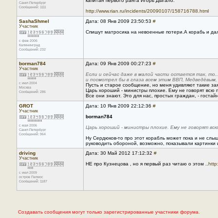
капитан первого ранга Игорь Дыгало.
Санкт-Петербург
Сообщений: 1111
http://www.rian.ru/incidents/20090107/158716788.html
SashaShmel
Дата: 08 Янв 2009 23:50:53
#
Участник
Спишут матросика на невоенные потери.А корабь и дал
с фев 2006
Калининград
Сообщений: 232
borman784
Дата: 09 Янв 2009 00:27:23
#
Участник
Если и сейчас даже в малой части остается так, то.
и посмотрел бы в глаза всем этим ВВП, Медведёвым,
с июл 2004
Пусть и старое сообщение, но меня удивляют такие за
Москва
Царь хороший - министры плохие. Ему не говорят всю пр
Сообщений: 286
Все они знают. Это для нас, простых граждан, - гостай
GROT
Дата: 10 Янв 2009 22:12:36
#
Участник
borman784
с мая 2006
Царь хороший - министры плохие. Ему не говорят всю п
Санкт-Петербург
Сообщений: 964
Ну Сердюков-то про этот корабль может пока и не слыша
руководить обороной, возможно, показывали картинки 
driving
Дата: 30 Май 2012 17:12:32
#
Участник
НЕ про Кузнецова , но я первый раз читаю о этом ..
http
с июл 2009
остров Патмос
Сообщений: 1187
Создавать сообщения могут только зарегистрированные участники форума.