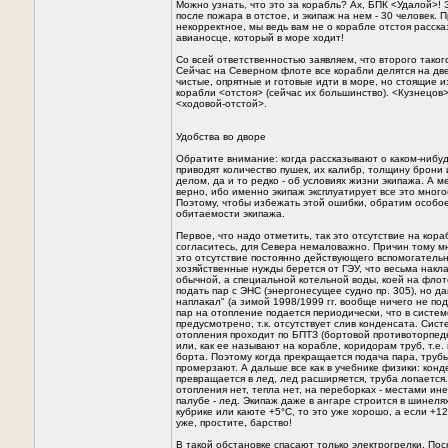
Можно узнать, что это за корабль? Ах, БПК <Удалой>! Э
после пожара в отстое, и экипаж на нем - 30 человек. 
некорректное, мы ведь вам не о корабле отстоя расск
авианосце, который в море ходит!
Со всей ответственностью заявляем, что второго таког
Сейчас на Северном флоте все корабли делятся на две 
чистые, опрятные и готовые идти в море, но стоящие из
корабли <отстоя> (сейчас их большинство). <Кузнецов>
<ходовой-отстой>.
Удобства во дворе
Обратите внимание: когда рассказывают о каком-нибуд
приводят количество пушек, их калибр, толщину брони и
делом, да и то редко - об условиях жизни экипажа. А м
верно, ибо именно экипаж эксплуатирует все это мног
Поэтому, чтобы избежать этой ошибки, обратим особо
обитаемости экипажа.
Первое, что надо отметить, так это отсутствие на кора
согласитесь, для Севера немаловажно. Причин тому мно
это отсутствие постоянно действующего вспомогательн
хозяйственные нужды берется от ГЭУ, что весьма наклад
обычной, а специальной котельной воды, коей на фло
подать пар с ЭHС (энергонесущее судно пр. 305), но да
наплакал" (а зимой 1998/1999 гг. вообще ничего не под
пар на отопление подается периодически, что в систем
предусмотрено, т.к. отсутствует слив конденсата. Сис
отопления проходит по БПТЗ (бортовой противоторпед
или, как ее называют на корабле, коридорам труб, т.е.
борта. Поэтому когда прекращается подача пара, труб
промерзают. А дальше все как в учебнике физики: конд
превращается в лед, лед расширяется, труба лопается.
отопления нет, тепла нет, на переборках - местами ине
палубе - лед. Экипаж даже в ангаре строится в шинелях
кубрике или каюте +5°С, то это уже хорошо, а если +12-
уже, простите, барство!
В такой обстановке спасают только электрогрелки. Поск