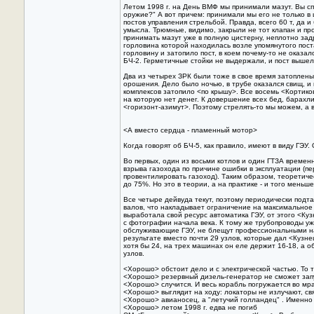
Летом 1998 г. на День ВМФ мы принимали мазут. Вы сп
оружие?" А вот причем: принимали мы его не только в 
постов управления стрельбой. Правда, всего 60 т, да и
умысла. Трюмные, видимо, закрыли не тот клапан и п
принимать мазут уже в полную цистерну, неплотно за
горловина которой находилась возле упомянутого пост
горловину и затопило пост, в коем почему-то не оказал
БЧ-2. Герметичные стойки не выдержали, и пост вышел 
Два из четырех ЗРК были тоже в свое время затоплен
орошения. Дело было ночью, в трубе оказался свищ, и
комплексов затопило <по крышу>. Все восемь <Кортико
на которую нет денег. К довершение всех бед, барахл
<горизонт-азимут>. Поэтому стрелять-то мы можем, а в
<А вместо сердца - пламенный мотор>
Когда говорят об БЧ-5, как правило, имеют в виду ГЭУ.
Во первых, один из восьми котлов и один ГТЗА временн
взрыва газохода по причине ошибки в эксплуатации (п
провентилировать газоход). Таким образом, теоретич
до 75%. Hо это в теории, а на практике - и того меньше
Все четыре дейвуда текут, поэтому периодически под
валов, что накладывает ограничение на максимальное
выработала свой ресурс автоматика ГЭУ, от этого <Ку
с фотографии начала века. К тому же трубопроводы уж
обслуживающие ГЭУ, не блещут профессиональными н
результате вместо почти 29 узлов, которые дал <Кузне
хотя бы 24, на трех машинах он еле держит 16-18, а о
узлов.
<Хорошо> обстоит дело и с электрической частью. То 
<Хорошо> резервный дизель-генератор не сможет запу
<Хорошо> случится. И весь корабль погружается во мр
<Хорошо> выглядит на ходу: локаторы не излучают, связ
<Хорошо> авианосец, а "летучий голландец" . Именно 
<Хорошо> летом 1998 г. едва не погиб