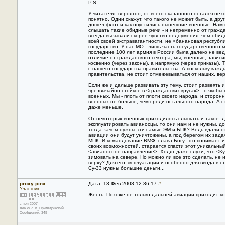
P.S.
У читателя, вероятно, от всего сказанного остался нех
понятно. Одни скажут, что такого не может быть, а друг
дошел флот и как опустились нынешние военные. Hам 
слышать такие обидные речи - и непременно от гражд
всегда вызывали скорее чувство недоумения, чем обид
всей своей экстравагантности, не <банановая республи
государство. У нас МО - лишь часть государственного 
последние 100 лет армия в России была далеко не ве
отличие от гражданского сектора, мы, военные, зависи
косвенно (через законы), а напрямую (через приказы). Т
с нашего государства-правительства. А поскольку кажд
правительства, не стоит отмежевываться от наших, ве
Если же и дальше развивать эту тему, стоит развеять
чрезвычайно стойкое в <гражданских кругах> - о якоб
военных. Мы - плоть от плоти своего народа, и сторо
военных не больше, чем среди остального народа. А 
даже меньше.
От некоторых военных приходилось слышать и такое: д
эксплуатировать авианосцы, то они нам и не нужны, д
тогда зачем нужны эти самые ЭМ и БПК? Ведь вдали о
авиации они будут уничтожены, а под берегом их зад
МПК. И командование ВМФ, слава Богу, это понимает и
своих возможностей, старается спасти этот уникальны
<авианосное направление>. Ходят даже слухи, что <К
зимовать на севере. Hо можно ли все это сделать, не
верху? Для его эксплуатации и особенно для ввода в с
Су-33 нужны большие деньги...
---------------------
proxy pinx
Дата: 13 Фев 2008 12:36:17
#
Участник
Жесть. Похоже не только дальней авиации приходит ко
с ноя 2007
Лен.обл. п. Приладожский
Сообщений: 349