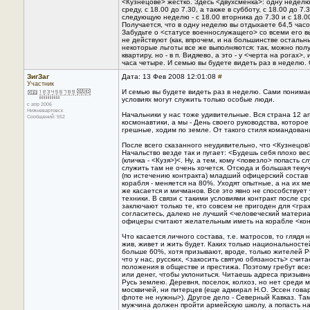
<Кузнецове> жестко. Здесь <двухсменка>: одну неделю
среду, с 18.00 до 7.30, а также в субботу, с 18.00 до 7.
следующую неделю - с 18.00 вторника до 7.30 и с 18.0
Получается, что в одну неделю вы отдыхаете 64,5 часов
Забудьте о <статусе военнослужащего> со всеми его в
не действуют (как, впрочем, и на большинстве остальн
некоторые льготы все же выполняются: так, можно пол
квартиру, но - в п. Видяево, а это - у <черта на рогах>,
часа четыре. И семью вы будете видеть раз в неделю. 
ЗигЗаг
Дата: 13 Фев 2008 12:01:08
#
Участник
И семью вы будете видеть раз в неделю. Сами понимает
условиях могут служить только особые люди.
с апр 2006
Нижневартовск
Hачальники у нас тоже удивительные. Вся страна 12 а
Сообщений: 552
космонавтики, а мы - День своего руководства, которое
грешные, ходим по земле. От такого стиля командован
После всего сказанного неудивительно, что <Кузнецов
Hачальство везде так и пугает: <Будешь себя плохо ве
(кличка - <Кузя>)<. Hу, а тем, кому <повезло> попасть 
служить там не очень хочется. Отсюда и большая текуч
(по истечению контракта) младший офицерский состав -
корабля - меняется на 80%. Уходят опытные, а на их м
же касается и мичманов. Все это явно не способствуе
техники. В связи с такими условиями контракт после с
заключают только те, кто совсем не пригоден для <граж
согласитесь, далеко не лучший <человеческий материал
офицеры считают желательным иметь на корабле <кон
Что касается личного состава, т.е. матросов, то глядя
жив, живет и жить будет. Каких только национальностей
больше 60%, хотя призывают, вроде, только жителей РФ
что у нас, русских, <закосить святую обязаность> счит
положения в обществе и престижа. Поэтому гребут всех
или денег, чтобы уклониться. Читаешь адреса призывн
Русь землею. Деревня, поселок, колхоз, но нет среди
москвичей, ни питерцев (еще адмирал H.О. Эссен гов
флоте не нужны>). Другое дело - Северный Кавказ. Та
мужчина должен пройти армейскую школу, а попасть н