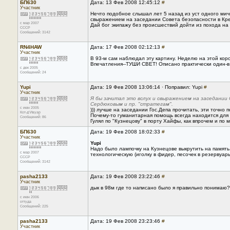
БП630
Дата: 13 Фев 2008 12:45:12
#
Участник
Нечто подобное слышал лет 5 назад из уст одного мичма
свыражением на заседании Совета безопасности в Крем
с мар 2007
Дай бог экипажу без происшествий дойти из похода на 
CCCP
Сообщений: 3142
RN4HAW
Дата: 17 Фев 2008 02:12:13
#
Участник
В 93-м сам наблюдал эту картину. Неделю на этой кор
Впечатления--ТУШИ СВЕТ! Описано практически один-в
с дек 2005
Сообщений: 24
Yupi
Дата: 19 Фев 2008 13:06:14 · Поправил: Yupi
#
Участник
Я бы зачитал это вслух и свыражением на заседании
Сердюковым и пр. "стратегам".
с июн 2005
))) лучше на заседании Гос.Депа прочитать, эти точно 
Кот-д’Ивуар
Почему-то гуманитарная помощь всегда находится для чу
Сообщений: 86
Гулял по "Кузнецову" в порту Хайфы, как впрочем и по
БП630
Дата: 19 Фев 2008 18:02:33
#
Участник
Yupi
Надо было лампочку на Кузнецове выкрутить на память.
с мар 2007
технологическую (иголку в фидер, песочек в резервуары
CCCP
Сообщений: 3142
pasha2133
Дата: 19 Фев 2008 23:22:46
#
Участник
дык в 98м где то написано было я правильно понимаю?
с июн 2006
оттуда
Сообщений: 225
pasha2133
Дата: 19 Фев 2008 23:23:46
#
Участник