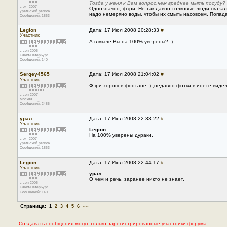
Тогда у меня к Вам вопрос,чем вреднее мыть посуду
с окт 2007
Однозначно, фэри. Не так давно толковые люди сказа
уральский регион
надо немеряно воды, чтобы их смыть насовсем. Попада
Сообщений: 1863
Legion
Дата: 17 Июл 2008 20:28:33
#
Участник
А в мыле Вы на 100% уверены? :)
с сен 2006
Санкт-Петербург
Сообщений: 140
Sergey4565
Дата: 17 Июл 2008 21:04:02
#
Участник
Фэри хорош в фонтане :) ,недавно фотки в инете видел 
с сен 2007
Москва
Сообщений: 2485
урал
Дата: 17 Июл 2008 22:33:22
#
Участник
Legion
На 100% уверены дураки.
с окт 2007
уральский регион
Сообщений: 1863
Legion
Дата: 17 Июл 2008 22:44:17
#
Участник
урал
О чем и речь, заранее никто не знает.
с сен 2006
Санкт-Петербург
Сообщений: 140
Страница:
»»
1
2
3
4
5
6
Создавать сообщения могут только зарегистрированные участники форума.