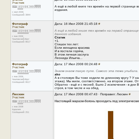
Участник
А ещё в любой книге тех времён на первой странице в
издания.
с июл 2006
Сообщений: 3844
Фотограф
Дата: 16 Июл 2008 21:45:18
#
Участник
А ещё в любой книге тех времён на первой странице
данного издания.
с янв 2006
Статик
Чкаловский-Круг
+1.
Сообщений: 8617
Стишок тех лет:
Если женщина красива
И в постели горяча,
В этом личная заслуга
Леонида Ильича...
Фотограф
Дата: 17 Июл 2008 00:24:48
#
Участник
Знаем-знаем такую пулю. Самого эта тема улыбала.
ako
с янв 2006
А в столовую Вы тоже ходили по длинному кругу ? У н
Чкаловский-Круг
этажа). Мы жили, соответственно, на втором этаже. От
Сообщений: 8617
Обратно - ещё и с песней. Было 2 исключения - в дни 
строя, в том числе и на обед.
Люскин
Дата: 17 Июл 2008 00:47:43 · Поправил: Люскин
#
Участник
Настоящий маразм-боязнь проходить под электрическим
с янв 2008
Карелия
Сообщений: 251