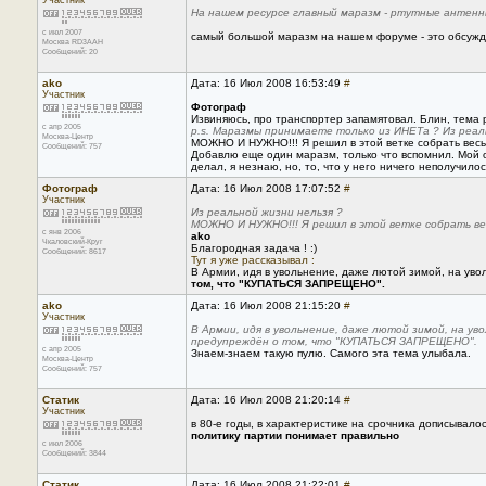
Участник
На нашем ресурсе главный маразм - ртутные антенн
с июл 2007
самый большой маразм на нашем форуме - это обсуж
Москва RD3AAH
Сообщений: 20
ako
Дата: 16 Июл 2008 16:53:49
#
Участник
Фотограф
Извиняюсь, про транспортер запамятовал. Блин, тема 
с апр 2005
p.s. Маразмы принимаете только из ИНЕТа ? Из реал
Москва-Центр
МОЖНО И НУЖНО!!! Я решил в этой ветке собрать весь 
Сообщений: 757
Добавлю еще один маразм, только что вспомнил. Мой од
делал, я незнаю, но, то, что у него ничего неполучилос
Фотограф
Дата: 16 Июл 2008 17:07:52
#
Участник
Из реальной жизни нельзя ?
МОЖНО И НУЖНО!!! Я решил в этой ветке собрать ве
с янв 2006
ako
Чкаловский-Круг
Благородная задача ! :)
Сообщений: 8617
Тут я уже рассказывал :
В Армии, идя в увольнение, даже лютой зимой, на ув
том, что "КУПАТЬСЯ ЗАПРЕЩЕНО".
ako
Дата: 16 Июл 2008 21:15:20
#
Участник
В Армии, идя в увольнение, даже лютой зимой, на у
предупреждён о том, что "КУПАТЬСЯ ЗАПРЕЩЕНО".
с апр 2005
Знаем-знаем такую пулю. Самого эта тема улыбала.
Москва-Центр
Сообщений: 757
Статик
Дата: 16 Июл 2008 21:20:14
#
Участник
в 80-е годы, в характеристике на срочника дописывало
политику партии понимает правильно
с июл 2006
Сообщений: 3844
Статик
Дата: 16 Июл 2008 21:22:01
#