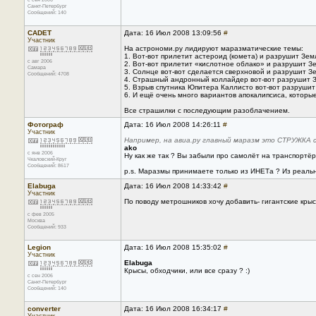
Санкт-Петербург
Сообщений: 140
CADET
Дата: 16 Июл 2008 13:09:56
#
Участник
На астрономи.ру лидируют маразматические темы:
1. Вот-вот прилетит астероид (комета) и разрушит Зем
с авг 2006
2. Вот-вот прилетит «кислотное облако» и разрушит З
Самара
3. Солнце вот-вот сделается сверхновой и разрушит З
Сообщений: 4708
4. Страшный андронный коллайдер вот-вот разрушит 
5. Взрыв спутника Юпитера Каллисто вот-вот разруши
6. И ещё очень много вариантов апокалипсиса, котор
Все страшилки с последующим разоблачением.
Фотограф
Дата: 16 Июл 2008 14:26:11
#
Участник
Например, на авиа.ру главный маразм это СТРУЖКА 
ako
с янв 2006
Ну как же так ? Вы забыли про самолёт на транспортёр
Чкаловский-Круг
Сообщений: 8617
p.s. Маразмы принимаете только из ИНЕТа ? Из реаль
Elabuga
Дата: 16 Июл 2008 14:33:42
#
Участник
По поводу метрошников хочу добавить- гигантские крыс
с фев 2005
Москва
Сообщений: 933
Legion
Дата: 16 Июл 2008 15:35:02
#
Участник
Elabuga
Крысы, обходчики, или все сразу ? :)
с сен 2006
Санкт-Петербург
Сообщений: 140
converter
Дата: 16 Июл 2008 16:34:17
#