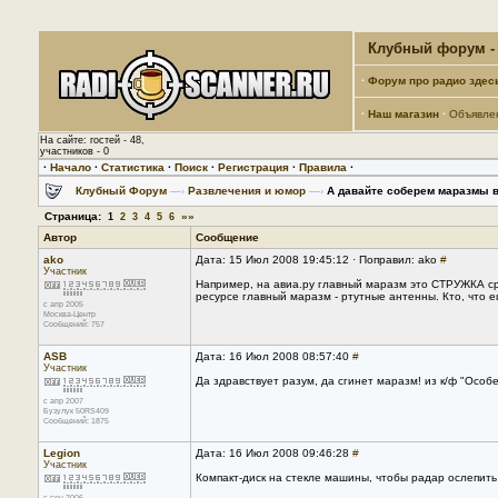
Клубный форум - 
·
Форум про радио здес
·
Наш магазин
·
Объявле
На сайте: гостей - 48,
участников - 0
·
Начало
·
Статистика
·
Поиск
·
Регистрация
·
Правила
·
Клубный Форум
—›
Развлечения и юмор
—›
А давайте соберем маразмы в
Страница:
»»
1
2
3
4
5
6
Автор
Сообщение
ako
Дата: 15 Июл 2008 19:45:12 · Поправил: ako
#
Участник
Например, на авиа.ру главный маразм это СТРУЖКА ср
ресурсе главный маразм - ртутные антенны. Кто, что 
с апр 2005
Москва-Центр
Сообщений: 757
ASB
Дата: 16 Июл 2008 08:57:40
#
Участник
Да здравствует разум, да сгинет маразм! из к/ф "Осо
с апр 2007
Бузулук 50RS409
Сообщений: 1875
Legion
Дата: 16 Июл 2008 09:46:28
#
Участник
Компакт-диск на стекле машины, чтобы радар ослепит
с сен 2006