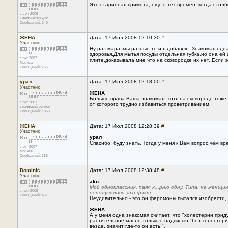
Это старинная примета, еще с тех времен, когда столб
с сен 2006
Санкт-Петербург
Сообщений: 140
ЖЕНА
Дата: 17 Июл 2008 12:10:30
#
Участник
Ну раз маразмы разные то и я добавлю. Знакомая одна
здоровья.Для мытья посуды отдельная губка,но она ей
с окт 2007
плите,доказывала мне что на сковородке их нет. Если 
Москва
Сообщений: 255
урал
Дата: 17 Июл 2008 12:18:00
#
Участник
ЖЕНА
Больше права Ваша знакомая, хотя на сковороде тоже 
с окт 2007
от которого трудно избавиться проветриванием.
уральский регион
Сообщений: 1863
ЖЕНА
Дата: 17 Июл 2008 12:28:39
#
Участник
урал
Спасибо. буду знать. Тогда у меня к Вам вопрос,чем 
с окт 2007
Москва
Сообщений: 255
Dominic
Дата: 17 Июл 2008 12:38:48
#
Участник
ako
Мой одноклассник, паял х...рню одну. Типа, на женщи
с ноя 2005
неполучилось это факт.
Сообщений: 451
Неудивительно - это он феромоны пытался изобрести, н
ЖЕНА
А у меня одна знакомая считает, что "холестерин прид
растительное масло только с надписью "без холестерин
везде, значит где-то он есть!".