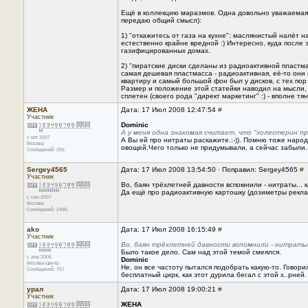
Ещё в коллекцию маразмов. Одна довольно уважаемая 
передаю общий смысл):
1) "откажитесь от газа на кухне": маслянистый налёт н
естественно крайне вредной :) Интересно, куда после
газифицированных домах.
2) "пиратские диски сделаны из радиоактивной пластма
самая дешевая пластмасса - радиоактивная, её-то они
квартиру и самый большой фон был у дисков, с тех по
Размер и положение этой статейки наводил на мысли, 
сплетен (своего рода "директ маркетинг" :) - вполне тян
ЖЕНА
Дата: 17 Июл 2008 12:47:54
#
Участник
Dominic
А у меня одна знакомая считает, что "холестерин пр
с окт 2007
А Вы ей про нитраты раскажите.:-)). Помню тоже наро
Москва
овощей.Чего только не придумывали, а сейчас забыли.
Сообщений: 255
Sergey4565
Дата: 17 Июл 2008 13:54:50 · Поправил: Sergey4565
#
Участник
Во, баян трёхлетней давности вспомнили - нитраты... 
Да ещё про радиоактивную картошку (дозиметры рекл
с сен 2007
Москва
Сообщений: 2485
ako
Дата: 17 Июл 2008 16:15:49
#
Участник
Во, баян трёхлетней давности вспомнили - нитраты.
Было такое дело. Сам над этой темой смеялся.
с апр 2005
Dominic
Москва-Центр
Не, он все частоту пытался подобрать какую-то. Говор
Сообщений: 757
бесплатный цирк, как этот дурила бегал с этой х..рней
урал
Дата: 17 Июл 2008 19:00:21
#
Участник
ЖЕНА