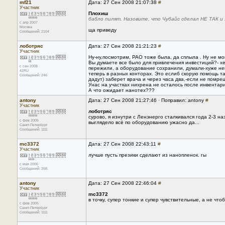
mf21
Дата: 27 Сен 2008 21:07:38
#
Участник
Плохиш
бабло пилят. Назовите, что Чубайс сделал НЕ ТАК и
с апр 2007
Москва
ща приведу
Сообщений: 2104
лоботряс
Дата: 27 Сен 2008 21:21:23
#
Участник
Ну-ну,посмотрим, РАО тоже была, да сплыла . Ну не мог
Вы думаете все было для привлечения инвестиций?- хер-
с сен 2008
пережили, а оборудование сохранили, думали-хуже неку
42RU
теперь в разных конторах. Это еслиб скорую помощь т
Сообщений: 246
дадут) заберет врача и через часа два,-если не помреш
Унас на участках нихрена не осталось после инвентари
А что ожидает нанотех???
antony
Дата: 27 Сен 2008 21:27:46 · Поправил: antony
#
Участник
лоботряс
сурово, я изнутри с Ленэнерго сталкивался года 2-3 н
с фев 2005
выглядело всё по оборудованию ужасно да...
Санкт-Петербург
Сообщений: 1111
mc3372
Дата: 27 Сен 2008 22:43:11
#
Участник
лучше пусть презики сделают из нанопленок. гы
с мая 2006
Сообщений: 268
antony
Дата: 27 Сен 2008 22:46:04
#
Участник
mc3372
в точку, супер тонкие и супер чувствительные, а не чтоб
с фев 2005
Санкт-Петербург
Сообщений: 1111