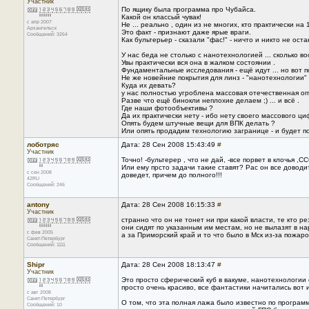
Участник
По ящику была программа про Чубайса.
Какой он классый чувак!
с апр 2007
Не ... реально , один из не многих, кто практически 
Архангельск
Это факт - признают даже ярые враги.
Сообщений: 3264
Как бультерьер - сказали "фас!" - ничто и никто не остан
У нас беда не столько с нанотехнологией ... сколько в
Увы практически вся она в жалком состоянии .
Фундаментальные исследования - ещё идут ... но вот 
Не же новейние покрытия для линз - "нанотехнологии" 
Куда их девать?
у нас полностью угроблена массовая отечественная оп
Разве что ещё бинокли неплохие делаем ;) ... и всё .
Где наши фотообъективы ?
Да их практически нету - ибо нету своего массового ц
Опять будем штучные вещи для ВПК делать ?
Или опять продадим технологию загранице - и будет пот
лоботряс
Дата: 28 Сен 2008 15:43:49
#
Участник
Точно! -бультерер , что не дай, -все порвет в клочья ,С
Или ему прсто задачи такие ставят? Рас он все доводит
с сен 2008
доведет, причем до полного!!!
42RU
Сообщений: 246
antony
Дата: 28 Сен 2008 16:15:33
#
Участник
странно что он не тонет ни при какой власти, те кто р
они сидят по указанным им местам, но не вылазят в наро
с фев 2005
а за Приморский край и то что было в Мск из-за пожар
Санкт-Петербург
Сообщений: 1111
Shipr
Дата: 28 Сен 2008 18:13:47
#
Участник
Это просто сферический куб в вакуме, нанотехнологии 
просто очень красиво, все фантастики начитались вот 
с авг 2008
Санкт-Петербург
О том, что эта полная лажа было известно по програм
Сообщений: 10