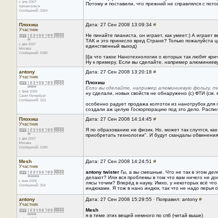
с апр 2007
Потому и поставили, что прежний не справлялся с поток
Архангельск
Сообщений: 3264
Плохиш
Дата: 27 Сен 2008 13:09:34
#
Участник
Не пинайте пианиста, он играет, как умеет:) А играет 
ТАК и это принесло вред Cтране? Только пожалуйста ц
с дек 2007
единственный выход)
Москва
Сообщений: 3180
[i]а что такое Нанотехнологии о которых так любят кри
Ну к примеру. Если вы сделайте, например алюминиеву
antony
Дата: 27 Сен 2008 13:20:18
#
Участник
Плохиш
Если вы сделайте, например алюминиевую фольгу, т
с фев 2005
ну сделали, новых свойств не обнаружено (с) ФТИ (см.
Санкт-Петербург
Сообщений: 1111
особенно радует продажа колготок из нанотрубок для 
создали аж целую Госкорпорацию под это дело. Распил.
Плохиш
Дата: 27 Сен 2008 14:14:45
#
Участник
Я по образованию не физик. Но, может так случтся, ка
приобретать технологии". И будут скандалы обвинения 
с дек 2007
Москва
Сообщений: 3180
Mesh
Дата: 27 Сен 2008 14:24:51
#
Участник
antony
twister
Гы, а вы смешные. Что не так в этом дел
делают? Или вся проблемы в том что вам ничего не дос
с мая 2006
лясы точим? Вперёд в науку. Имхо, у некоторых всё чт
Сообщений: 254
индюками. Я тож в нано индюк, так что не надо перья о
antony
Дата: 27 Сен 2008 15:29:55 · Поправил: antony
#
Участник
Mesh
я в теме этих вещей немного по спб (читай выше)