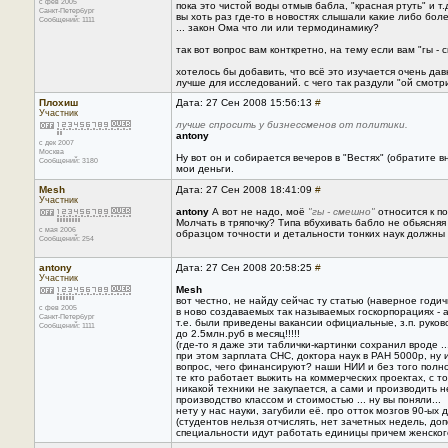
с фев 2005
пока это чистой воды отмыв бабла, "красная ртуть" и т.
Санкт-Петербург
вы хоть раз где-то в новостях слышали какие либо бо
Сообщений: 1111
... закон Ома что ли или термодинамику?
так вот вопрос вам конткретно, на тему если вам "гы -
хотелось бы добавить, что всё это изучается очень да
лучше для исследований. с чего так раздули "ой смотри
Плохиш
Дата: 27 Сен 2008 15:56:13
#
Участник
лучше спросить у бизнессменов от политики.
antony
с дек 2007
Москва
Ну вот он и собирается вечеров в "Вестях" (обратите 
Сообщений: 3180
мои деньги.
Mesh
Дата: 27 Сен 2008 18:41:09
#
Участник
antony
А вот не надо, моё
"гы - смешно"
относится к по
Молчать в тряпочку? Типа вбухивать бабло не обьясняя
с мая 2006
образцом точности и детальности тонких наук должны быт
Сообщений: 254
antony
Дата: 27 Сен 2008 20:58:25
#
Участник
Mesh
вот честно, не найду сейчас ту статью (наверное годи
с фев 2005
в ново создаваемых так называемых госкорпорациях - ат
Санкт-Петербург
т.е. были приведены вакансии официальные, з.п. руков
Сообщений: 1111
до 2.5млн.руб в месяц!!!!!
(где-то я даже эти таблички-картинки сохранил вроде ..
при этом зарплата СНС, доктора наук в РАН 5000р, ну 
вопрос, чего финансируют? наши НИИ и без того пол
те кто работает выжить на коммерческих проектах, с то
никакой техники не закупается, а сами и производить
производство классом и стоимостью ... ну вы поняли...
нету у нас науки, загубили её. про отток мозгов 90-ы
(студентов нельзя отчислять, нет зачетных недель, до
специальности идут работать единицы причем женского