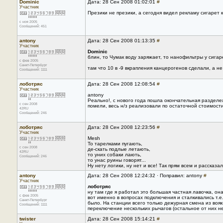
Dominic
Дата: 28 Сен 2008 01:02:01
#
Участник
Презики не презики, а сегодня видел рекламу сигарет 
с ноя 2005
Сообщений: 451
antony
Дата: 28 Сен 2008 01:13:35
#
Участник
Dominic
блин, то Чумак воду заряжает, то нанофильтры у сигар
с фев 2005
Санкт-Петербург
там что 10 в -9 вкрапления канцерогенов сделали, а н
Сообщений: 1111
лоботряс
Дата: 28 Сен 2008 12:08:54
#
Участник
antony
Реально!, с нового года пошла окончательная разделе
с сен 2008
помели, весь н/з реализовали по остаточной стоимос
42RU
Сообщений: 246
лоботряс
Дата: 28 Сен 2008 12:23:56
#
Участник
Mesh
То тарелками пугають,
с сен 2008
де-скать подлые летають,
42RU
то уних собаки лають,
Сообщений: 246
то унас руины говорят...
Ну нету логики, ну нет и все! Так прям всем и рассказали
antony
Дата: 28 Сен 2008 12:24:32 · Поправил: antony
#
Участник
лоботряс
ну там где я работал это большая частная лавочка, она
с фев 2005
вот именно в вопросах подключения и сталкивались т.е
Санкт-Петербург
было. На станции всего только дежурная смена из вояк 
Сообщений: 1111
переключение нескольких рычагов (остальное от них не
twister
Дата: 28 Сен 2008 15:14:21
#