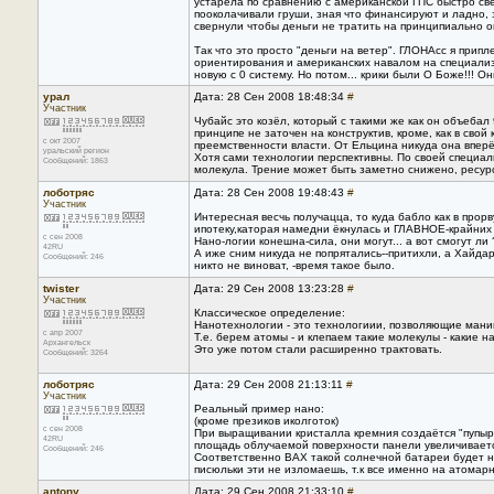
устарела по сравнению с американской ГПС быстро све
пооколачивали груши, зная что финансируют и ладно, з
свернули чтобы деньги не тратить на принципиально 
Так что это просто "деньги на ветер". ГЛОНАсс я прип
ориентирования и американских навалом на специал
новую с 0 систему. Но потом... крики были О Боже!!! О
урал
Дата: 28 Сен 2008 18:48:34
#
Участник
Чубайс это козёл, который с такими же как он объеба
принципе не заточен на конструктив, кроме, как в свой
с окт 2007
преемственности власти. От Ельцина никуда она вперё
уральский регион
Хотя сами технологии перспективны. По своей специа
Сообщений: 1863
молекула. Трение может быть заметно снижено, ресур
лоботряс
Дата: 28 Сен 2008 19:48:43
#
Участник
Интересная весчь получацца, то куда бабло как в прор
ипотеку,каторая намедни ёкнулась и ГЛАВНОЕ-крайних
с сен 2008
Нано-логии конешна-сила, они могут... а вот смогут ли 
42RU
А иже сним никуда не попрятались--притихли, а Хайдар 
Сообщений: 246
никто не виноват, -время такое было.
twister
Дата: 29 Сен 2008 13:23:28
#
Участник
Классическое определение:
Нанотехнологии - это технологиии, позволяющие мани
с апр 2007
Т.е. берем атомы - и клепаем такие молекулы - какие н
Архангельск
Это уже потом стали расширенно трактовать.
Сообщений: 3264
лоботряс
Дата: 29 Сен 2008 21:13:11
#
Участник
Реальный пример нано:
(кроме презиков иколготок)
с сен 2008
При выращивании кристалла кремния создаётся "пупырч
42RU
площадь облучаемой поверхности панели увеличивается
Сообщений: 246
Соответственно ВАХ такой солнечной батареи будет на
писюльки эти не изломаешь, т.к все именно на атомар
antony
Дата: 29 Сен 2008 21:33:10
#