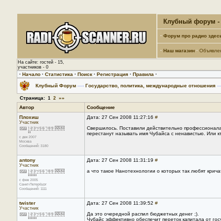
Клубный форум - 
·
Форум про радио здес
·
Наш магазин
·
Объявле
На сайте: гостей - 15,
участников - 0
·
Начало
·
Статистика
·
Поиск
·
Регистрация
·
Правила
·
Клубный Форум
—›
Государство, политика, международные отношения
—
Страница:
»»
1
2
Автор
Сообщение
Плохиш
Дата: 27 Сен 2008 11:27:16
#
Участник
Свершилось. Поставили действительно профессионала
перестанут называть имя Чубайса с ненавистью. Или кт
с дек 2007
Москва
Сообщений: 3180
antony
Дата: 27 Сен 2008 11:31:19
#
Участник
а что такое Нанотехнологии о которых так любят крича
с фев 2005
Санкт-Петербург
Сообщений: 1111
twister
Дата: 27 Сен 2008 11:39:52
#
Участник
Да это очередной распил бюджетных денег ;).
Чубайс эффективно обеспечит переток капитала от госу