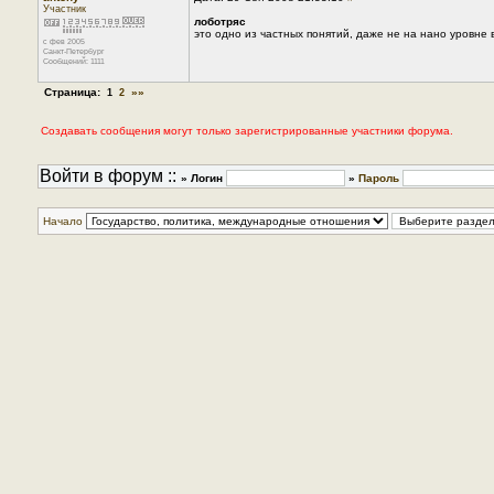
Участник
лоботряс
это одно из частных понятий, даже не на нано уровне 
с фев 2005
Санкт-Петербург
Сообщений: 1111
Страница:
»»
1
2
Создавать сообщения могут только зарегистрированные участники форума.
Войти в форум ::
» Логин
»
Пароль
Начало