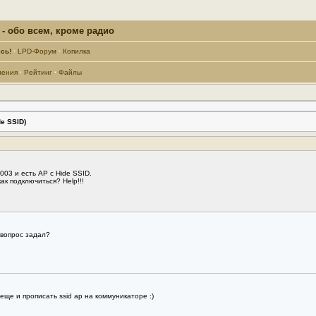
- обо всем, кроме радио
сь!
·
LPD-Форум
·
Копилка
ления
·
Рейтинг
·
Файлы
e SSID)
03 и есть AP с Hide SSID.
ак подключиться? Help!!!
 вопрос задал?
еще и прописать ssid ap на коммуникаторе :)