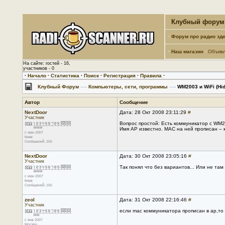
Клубный форум 
·
Форум про радио зде
·
Наш магазин
·
Объяв
На сайте: гостей - 16,
участников - 0
·
Начало
·
Статистика
·
Поиск
·
Регистрация
·
Правила
·
Клубный Форум
—›
Компьютеры, сети, программы
—›
WM2003 и WiFi (Hid
Автор
Сообщение
NextDoor
Дата: 28 Окт 2008 23:11:29
#
Участник
Вопрос простой: Есть коммуникатор с WM20
Имя AP известно. MAC на ней прописан – к
с июн 2007
Киев
Сообщений: 155
NextDoor
Дата: 30 Окт 2008 23:05:16
#
Участник
Так понял что без вариантов... Или не там
с июн 2007
Киев
Сообщений: 155
zeol
Дата: 31 Окт 2008 22:16:46
#
Участник
если mac коммуникатора прописан в ap,то 
с янв 2007
Москва