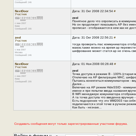
Сообщений: 146
NextDoor
Дата: 31 Окт 2008 22:34:54
#
Участник
zeol
Понятное дело что опрописать в коммуника
с июн 2007
Но он продолжает показывать АР без имен
Киев
прописал - отображается в нем как не дост
Сообщений: 155
zeol
Дата: 31 Окт 2008 22:56:21
#
Участник
тогда проверить mac коммуникатора отобра
маков,также можно на время ap перевести 
с янв 2007
шифрование может статся ap не очень св
Москва
Сообщений: 146
NextDoor
Дата: 01 Ноя 2008 00:26:48
#
Участник
zeol
Точка доступа в режиме В - 100% (старая 
с июн 2007
Отключаю на АР фильтрацию МАС, шифров
Киев
Пытаюсь конектиться коммуникатором - види
Сообщений: 155
Далее...
Включаю на АР режим HideSSID - коммуник
имени и при попытки ввода названия вручн
В WiFi менеджере комуникатора отображает
А та точка доступа что введенна вручную -
Есть подозрение что это WM2003 так себя ве
подключаются к этой точке в ручном режиме 
Как быть - незнаю...
Создавать сообщения могут только зарегистрированные участники форума.