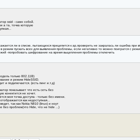
тор ssid - само собой.
и а та, точка которую
упная...
жается ли в списке, пытающихся прицепится к ap,проверить не закралась ли ошибка при в
в режим пускать всех для выявления проблемы, если негативно то можно поигратся с режи
ежий -попробовать шифрование на время выцепления проблемы отключить
модель только 802.11B)
ание и режим HideSSID.
т и подключается. (есть пинг и.т.д)
атор показывает что есть сеть без
ую конектится не хочет.
ся моя точка доступа - только без имени.
 отображается как недоступная...
дет, так как Nokia N810 (linux) и ноут
без проблем(что Hide, что не hide ...)