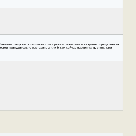
бивании mac-у вас я так понял стоит режим режектить всех кроме определенных
мами принудительно выставить a или b там сейчас наверняка g, опять таки