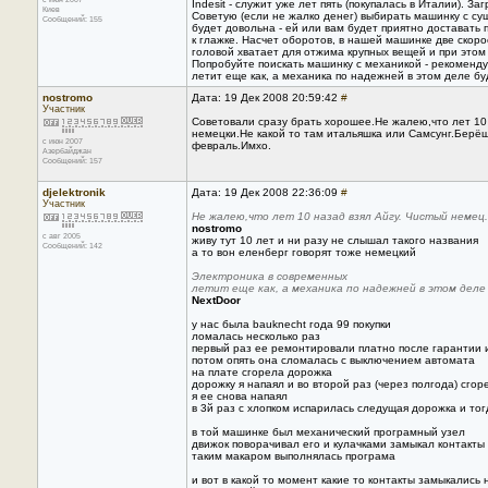
Indesit - служит уже лет пять (покупалась в Италии). За
Киев
Советую (если не жалко денег) выбирать машинку с суш
Сообщений: 155
будет довольна - ей или вам будет приятно доставать 
к глажке. Насчет оборотов, в нашей машинке две скоро
головой хватает для отжима крупных вещей и при этом 
Попробуйте поискать машинку с механикой - рекоменд
летит еще как, а механика по надежней в этом деле бу
nostromo
Дата: 19 Дек 2008 20:59:42
#
Участник
Советовали сразу брать хорошее.Не жалею,что лет 10
немецки.Не какой то там итальяшка или Самсунг.Берёш 
с июн 2007
февраль.Имхо.
Азербайджан
Сообщений: 157
djelektronik
Дата: 19 Дек 2008 22:36:09
#
Участник
Не жалею,что лет 10 назад взял Айгу. Чистый немец.
nostromo
с авг 2005
живу тут 10 лет и ни разу не слышал такого названия
Сообщений: 142
а то вон еленберг говорят тоже немецкий
Электроника в современных
летит еще как, а механика по надежней в этом деле
NextDoor
у нас была bauknecht года 99 покупки
ломалась несколько раз
первый раз ее ремонтировали платно после гарантии 
потом опять она сломалась с выключением автомата
на плате сгорела дорожка
дорожку я напаял и во второй раз (через полгода) сго
я ее снова напаял
в 3й раз с хлопком испарилась следущая дорожка и тог
в той машинке был механический програмный узел
движок поворачивал его и кулачками замыкал контакты
таким макаром выполнялась програма
и вот в какой то момент какие то контакты замыкались 