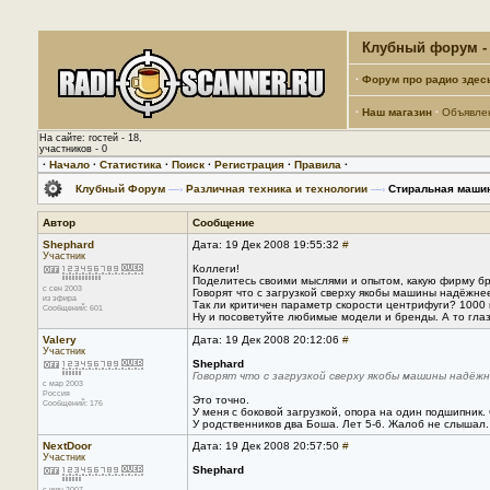
Клубный форум - 
·
Форум про радио здес
·
Наш магазин
·
Объявле
На сайте: гостей - 18,
участников - 0
·
Начало
·
Статистика
·
Поиск
·
Регистрация
·
Правила
·
Клубный Форум
—›
Различная техника и технологии
—›
Стиральная машин
Автор
Сообщение
Shephard
Дата: 19 Дек 2008 19:55:32
#
Участник
Коллеги!
Поделитесь своими мыслями и опытом, какую фирму б
с сен 2003
Говорят что с загрузкой сверху якобы машины надёжнее,
из эфира
Так ли критичен параметр скорости центрифуги? 1000 
Сообщений: 601
Ну и посоветуйте любимые модели и бренды. А то глаз
Valery
Дата: 19 Дек 2008 20:12:06
#
Участник
Shephard
Говорят что с загрузкой сверху якобы машины надёжн
с мар 2003
Россия
Это точно.
Сообщений: 176
У меня с боковой загрузкой, опора на один подшипник
У родственников два Боша. Лет 5-6. Жалоб не слышал.
NextDoor
Дата: 19 Дек 2008 20:57:50
#
Участник
Shephard
с июн 2007