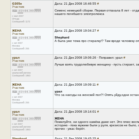
G305e
Дата: 21 Дек 2008 16:46:55
#
Участник
Сименс немецкой сборки. Первая отпахала 8 лет - отда
нашего погибшего электролюкса
с июл 2007
Оттуда
Сообщений: 1172
ЖЕНА
Дата: 21 Дек 2008 19:04:27
#
Участник
Shephard
А была уже тема про стиралку!? Там вроде человеку о
с окт 2007
Москва
Сообщений: 255
урал
Дата: 21 Дек 2008 19:06:26 · Поправил: урал
#
Участник
Лучше взять трудолюбивую женщину - пусть стирает, за
с окт 2007
уральский регион
Сообщений: 1863
ЖЕНА
Дата: 21 Дек 2008 19:09:11
#
Участник
урал
Что за наезды на женский пол?! Опять уйду,одни остане
с окт 2007
Москва
Сообщений: 255
урал
Дата: 21 Дек 2008 19:14:01
#
Участник
ЖЕНА
Помилуйте, ни одного намёка даже нет. Это плюс восп
с окт 2007
историю - пока мужики были у руля, кризисов не было
уральский регион
прочих - ужас берёт.
Сообщений: 1863
Shephard
Дата: 21 Дек 2008 19:45:25
#