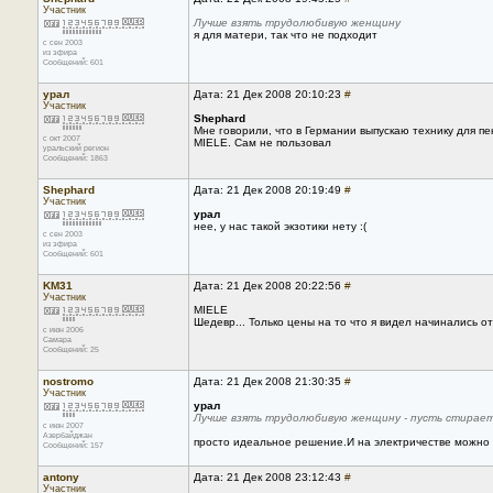
Участник
Лучше взять трудолюбивую женщину
я для матери, так что не подходит
с сен 2003
из эфира
Сообщений: 601
урал
Дата: 21 Дек 2008 20:10:23
#
Участник
Shephard
Мне говорили, что в Германии выпускаю технику для пе
с окт 2007
MIELE. Сам не пользовал
уральский регион
Сообщений: 1863
Shephard
Дата: 21 Дек 2008 20:19:49
#
Участник
урал
нее, у нас такой экзотики нету :(
с сен 2003
из эфира
Сообщений: 601
KM31
Дата: 21 Дек 2008 20:22:56
#
Участник
MIELE
Шедевр... Только цены на то что я видел начинались от
с июн 2006
Самара
Сообщений: 25
nostromo
Дата: 21 Дек 2008 21:30:35
#
Участник
урал
Лучше взять трудолюбивую женщину - пусть стирает,
с июн 2007
Азербайджан
просто идеальное решение.И на электричестве можно с
Сообщений: 157
antony
Дата: 21 Дек 2008 23:12:43
#
Участник