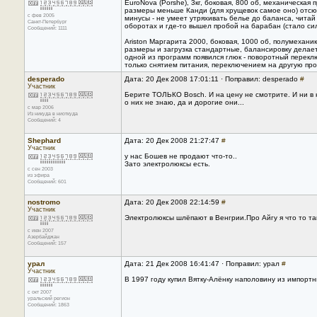
EuroNova (Porshe), 3кг, боковая, 800 об, механическая
размеры меньше Канди (для хрущевок самое оно) отсю
с фев 2005
минусы - не умеет утряхивать белье до баланса, чита
Санкт-Петербург
оборотах и где-то вышел пробой на барабан (стало си
Сообщений: 1111
Ariston Маргарита 2000, боковая, 1000 об, полумеханик
размеры и загрузка стандартные, балансировку делает 
одной из программ появился глюк - поворотный перекл
только снятием питания, переключением на другую про
desperado
Дата: 20 Дек 2008 17:01:11 · Поправил: desperado
#
Участник
Берите ТОЛЬКО Bosch. И на цену не смотрите. И ни в
о них не знаю, да и дорогие они...
с мар 2006
Из никуда в ниоткуда
Сообщений: 4
Shephard
Дата: 20 Дек 2008 21:27:47
#
Участник
у нас Бошев не продают что-то..
Зато электролюксы есть.
с сен 2003
из эфира
Сообщений: 601
nostromo
Дата: 20 Дек 2008 22:14:59
#
Участник
Электролюксы шлёпают в Венгрии.Про Айгу я что то таког
с июн 2007
Азербайджан
Сообщений: 157
урал
Дата: 21 Дек 2008 16:41:47 · Поправил: урал
#
Участник
В 1997 году купил Вятку-Алёнку наполовину из импорт
с окт 2007
уральский регион
Сообщений: 1863