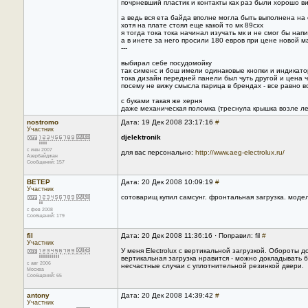
почрневший пластик и контакты как раз были хорошо в
а ведь вся ета байда вполне могла быть выполнена на 
хотя на плате стоял еще какой то мк 89схх
я тогда тока тока начинал изучать мк и не смог бы на
а в инете за него просили 180 евров при цене новой м
---
выбирал себе посудомойку
так сименс и бош имели одинаковые кнопки и индикат
тока дизайн передней панели был чуть другой и цена ч
посему не вижу смысла парица в брендах - все равно 
с буками такая же херня
даже механическая поломка (треснула крышка возле л
nostromo
Дата: 19 Дек 2008 23:17:16
#
Участник
djelektronik
с июн 2007
для вас персонально:
http://www.aeg-electrolux.ru/
Азербайджан
Сообщений: 157
ВЕТЕР
Дата: 20 Дек 2008 10:09:19
#
Участник
сотоварищ купил самсунг. фронтальная загрузка. модел
с фев 2008
Сообщений: 179
fil
Дата: 20 Дек 2008 11:36:16 · Поправил: fil
#
Участник
У меня Electrolux с вертикальной загрузкой. Обороты 
вертикальная загрузка нравится - можно докладывать б
с авг 2006
несчастные случаи с уплотнительной резинкой двери.
Москва
Сообщений: 65
antony
Дата: 20 Дек 2008 14:39:42
#
Участник