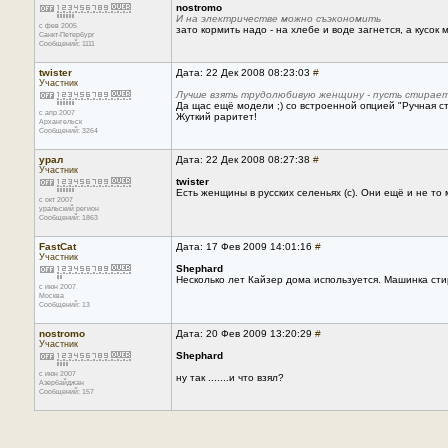
nostromo
И на электричестве можно съэкономить
с фев 2005
зато кормить надо - на хлебе и воде загнется, а кусок
Санкт-Петербург
Сообщений: 1111
twister
Дата: 22 Дек 2008 08:23:03
#
Участник
Лучше взять трудолюбивую женщину - пусть стирает,
Да щас ещё модели ;) со встроенной опцией "Ручная ст
с апр 2007
Жуткий раритет!
Архангельск
Сообщений: 3264
урал
Дата: 22 Дек 2008 08:27:38
#
Участник
twister
Есть женщины в русских селеньях (с). Они ещё и не то 
с окт 2007
уральский регион
Сообщений: 1863
FastCat
Дата: 17 Фев 2009 14:01:16
#
Участник
Shephard
Несколько лет Кайзер дома используется. Машинка сти
с июн 2007
Москва
Сообщений: 13
nostromo
Дата: 20 Фев 2009 13:20:29
#
Участник
Shephard
с июн 2007
ну так .......и что взял?
Азербайджан
Сообщений: 157