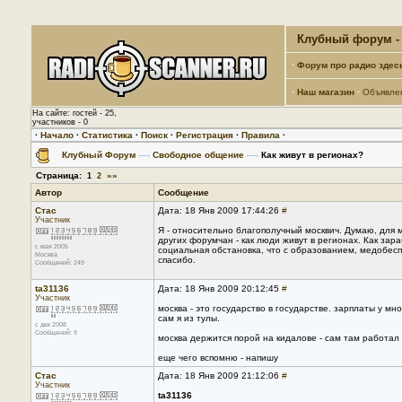
Клубный форум - 
·
Форум про радио здес
·
Наш магазин
·
Объявле
На сайте: гостей - 25,
участников - 0
·
Начало
·
Статистика
·
Поиск
·
Регистрация
·
Правила
·
Клубный Форум
—›
Свободное общение
—›
Как живут в регионах?
Страница:
»»
1
2
Автор
Сообщение
Стас
Дата: 18 Янв 2009 17:44:26
#
Участник
Я - относительно благополучный москвич. Думаю, для м
других форумчан - как люди живут в регионах. Как зар
с мая 2005
социальная обстановка, что с образованием, медобеспе
Москва
спасибо.
Сообщений: 249
ta31136
Дата: 18 Янв 2009 20:12:45
#
Участник
москва - это государство в государстве. зарплаты у м
сам я из тулы.
с дек 2008
Сообщений: 9
москва держится порой на кидалове - сам там работал 
еще чего вспомню - напишу
Стас
Дата: 18 Янв 2009 21:12:06
#
Участник
ta31136