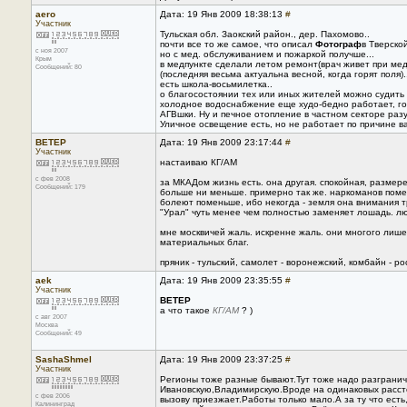
aero
Дата: 19 Янв 2009 18:38:13
#
Участник
Тульская обл. Заокский район., дер. Пахомово..
почти все то же самое, что описал
Фотограф
в Тверской
с ноя 2007
но с мед. обслуживанием и пожаркой получше...
Крым
в медпункте сделали летом ремонт(врач живет при мед
Сообщений: 80
(последняя весьма актуальна весной, когда горят поля).
есть школа-восьмилетка..
о благосостоянии тех или иных жителей можно судить п
холодное водоснабжение еще худо-бедно работает, гор
АГВшки. Ну и печное отопление в частном секторе разу
Уличное освещение есть, но не работает по причине в
ВЕТЕР
Дата: 19 Янв 2009 23:17:44
#
Участник
настаиваю КГ/АМ
с фев 2008
за МКАДом жизнь есть. она другая. спокойная, размерен
Сообщений: 179
больше ни меньше. примерно так же. наркоманов поме
болеют поменьше, ибо некогда - земля она внимания т
"Урал" чуть менее чем полностью заменяет лошадь. лю
мне москвичей жаль. искренне жаль. они многого лишен
материальных благ.
пряник - тульский, самолет - воронежский, комбайн - ро
aek
Дата: 19 Янв 2009 23:35:55
#
Участник
ВЕТЕР
а что такое
КГ/АМ
? )
с авг 2007
Москва
Сообщений: 49
SashaShmel
Дата: 19 Янв 2009 23:37:25
#
Участник
Регионы тоже разные бывают.Тут тоже надо разграничи
Ивановскую,Владимирскую.Вроде на одинаковых расстоя
с фев 2006
вызову приезжает.Работы только мало.А за ту что ест
Калининград