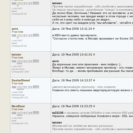
twister
Причем часто справделиво - ибо снобизм и высокомер
с ноя 2007
Ну такие приперлись - разодетые "спецы" в костюмч
Крым
Да полно Вам, батенька.! Никакие это не москвичи, а 
Сообщений: 80
несколько человек, чьи предки живут в этом городе с 
себя ни к кому либо я никогда не видел..
А те, кто орет на каждом углу "мы мАсквичи".. читайте
aero
Дата: 19 Янв 2009 13:11:24
#
Участник
в КВН как-то давно прозвучало..
"Согласно статистике, в Москве проживает не более 20% 
с ноя 2007
Крым
Сообщений: 80
twister
Дата: 19 Янв 2009 13:41:01
#
Участник
aero
Да коренные они или приезжие - мне пофигу ;) .
с апр 2007
Живут в Москве, имеют московскую прописку - это главн
Архангельск
Вообще- то да ... вновь прибывшие как раньше бы сказ
Сообщений: 3264
SashaShmel
Дата: 19 Янв 2009 14:13:37
#
Участник
имеют московскую прописку - это главное
Главное-это иметь лишнюю квартирку,которую можно с 
с фев 2006
Калининград
Сообщений: 232
NextDoor
Дата: 19 Янв 2009 14:23:25
#
Участник
ta31136
к примеру анлим 200кбпс у нас стоит 650 ру
Украина, северное побережье Азовского моря - DSL ан
с июн 2007
Киев
twister
Сообщений: 155
Москвичей не любят во многих регионах .
Причем часто справделиво - ибо снобизм и высокомер