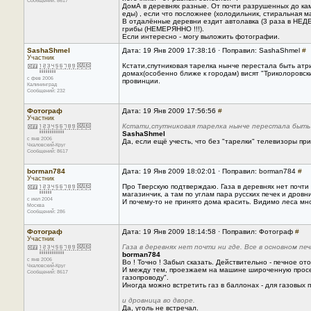
Сообщений: 8617
ДомА в деревнях разные. От почти разрушенных до кам
еды) , если что посложнее (холодильник, стиральная ма
В отдалённые деревни ездит автолавка (3 раза в НЕДЕЛ
грибы (НЕМЕРЯННО !!!).
Если интересно - могу выложить фотографии.
SashaShmel
Дата: 19 Янв 2009 17:38:16 · Поправил: SashaShmel
#
Участник
Кстати,спутниковая тарелка нынче перестала быть ат
домах(особенно ближе к городам) висят "Триколоровск
с фев 2006
провинции.
Калининград
Сообщений: 232
Фотограф
Дата: 19 Янв 2009 17:56:56
#
Участник
Кстати,спутниковая тарелка нынче перестала быт
SashaShmel
с янв 2006
Да, если ещё учесть, что без "тарелки" телевизоры пр
Чкаловский-Круг
Сообщений: 8617
borman784
Дата: 19 Янв 2009 18:02:01 · Поправил: borman784
#
Участник
Про Тверскую подтверждаю. Газа в деревнях нет почти
магазинчик, а там по углам пара русских печек и дровн
с июл 2004
И почему-то не принято дома красить. Видимо леса мно
Москва
Сообщений: 286
Фотограф
Дата: 19 Янв 2009 18:14:58 · Поправил: Фотограф
#
Участник
Газа в деревнях нет почти ни где. Все в основном пе
borman784
с янв 2006
Во ! Точно ! Забыл сказать. Действительно - печное от
Чкаловский-Круг
И между тем, проезжаем на машине широченную просек
Сообщений: 8617
газопроводу".
Иногда можно встретить газ в баллонах - для газовых п
и дровница во дворе.
Да, уголь не встречал.