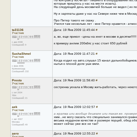
По контракту посчитал - лишнего в оборудовании поста
которые пришлось у нас на месте искать).
На следующий день москвичей больше не видел ( их пов
Ну и зарплаты даже у нас на Севере ниже чем в Москау
Про Питер такого не скажу .
Учился там несколько лет - мне Питер нравится - атмо
ta31136
Дата: 19 Янв 2009 11:45:44
#
Участник
а, во, еще прикол - цены на инет в москве в десятки!!!!!
с дек 2008
к примеру анлим 200кбпс у нас стоит 650 рублей
Сообщений: 9
SashaShmel
Дата: 19 Янв 2009 11:47:21
#
Участник
Когда ездил на авто,слушал 15 канал дальнобойщиков.У
нытья о плохой доле уши вяли.
с фев 2006
Калининград
Сообщений: 232
Presto
Дата: 19 Янв 2009 11:58:40
#
Участник
сестренка уехала в Москву жить-работать, через неко
с окт 2004
Уфа
Сообщений: 21
aek
Дата: 19 Янв 2009 12:02:57
#
Участник
а жратва или вообще дешевле или такая же. проверен
хмм...не могу сказать что специально занимался сравн
с авг 2007
весьма недурном качестве и размере порций, обед обо
Москва
может сейчас уже все не так?
Сообщений: 49
aero
Дата: 19 Янв 2009 12:55:22
#
Участник