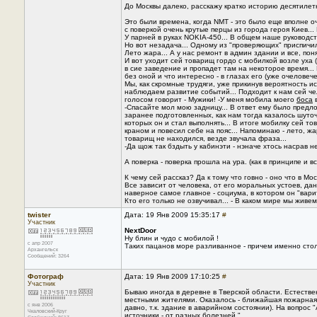
До Москвы далеко, расскажу кратко историю десятилет
Это были времена, когда NMT - это было еще вполне о
с поверкой очень крутые перцы из города героя Киев... 
У парней в руках NOKIA-450... В общем наше руководст
Но вот незадача... Одному из "проверяющих" приспичил
Лето жара... А у нас ремонт в админ здании и все, поня
И вот уходит сей товарищ гордо с мобилкой возле уха 
в сие заведение и пропадет там на некоторое время...
без оной и что интересно - в глазах его (уже очеловече
Мы, как скромные трудяги, уже прикинув вероятность и
наблюдаем развитие событий... Подходит к нам сей че
голосом говорит - Мужики! -У меня мобила моего
боса
в
-Спасайте мол мою задницу... В ответ ему было предл
заранее подготовленных, как нам тогда казалось шуто
которых он и стал выполнять... В итоге мобилку сей т
краном и повесил себе на пояс... Напоминаю - лето, жарк
товарищ не находился, везде звучала фраза...
-Да щож так бздыть у кабинэти - нэначе хтось насрав 
А поверка - поверка прошла на ура. (как в принципе и в
К чему сей рассказ? Да к тому что говно - оно что в Моск
Все зависит от человека, от его моральных устоев, да
наверное самое главное - социума, в котором он "варитс
Кто его только не озвучивал... - В каком мире мы живем
twister
Дата: 19 Янв 2009 15:35:17
#
Участник
NextDoor
Ну блин и чудо с мобилой !
с апр 2007
Таких пацанов море разливанное - причем именно стол
Архангельск
Сообщений: 3264
Фотограф
Дата: 19 Янв 2009 17:10:25
#
Участник
Бываю иногда в деревне в Тверской области. Естестве
местными жителями. Оказалось - ближайшая пожарная м
с янв 2006
давно, т.к. здание в аварийном состоянии). На вопрос 
Чкаловский-Круг
источники - от разных болезней ".