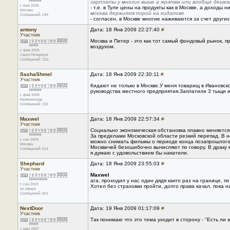
зарплаты у многих выше а жратва или вообще дешев
с мая 2005
- т.е. в Туле цены на продукты как в Москве, а доходы н
Москва
москва держится порой на кидалове
Сообщений: 249
- согласен, в Москве многие наживаются за счет други
antony
Дата: 18 Янв 2009 22:27:40
#
Участник
Москва и Питер - это как тот самый фондовый рынок, 
воздухом.
с фев 2005
Санкт-Петербург
Сообщений: 1111
SashaShmel
Дата: 18 Янв 2009 22:30:11
#
Участник
Кидают не только в Москве.У меня товарищ в Ивановс
руководства местного предприятия.Заплатили 3 тыщи и
с фев 2006
Калининград
Сообщений: 232
Maxwel
Дата: 18 Янв 2009 22:57:34
#
Участник
Социально экономическая обстановка плавно меняется
За пределами Московской области резкий перепад. В 
с сен 2004
можно снимать фильмы о периоде конца позапрошлого
Москва
Москвичей безошибочно вычисляют по говору. В драку к
Сообщений: 514
я думаю с удовольствием бы накатили.
Shephard
Дата: 18 Янв 2009 23:55:03
#
Участник
Maxwel
ага, проходил у нас один дядя както раз на границе, по
с сен 2003
Хотел без страховки пройти, долго права качал, пока 
из эфира
Сообщений: 601
NextDoor
Дата: 19 Янв 2009 01:17:09
#
Участник
Так понимаю что это тема уходит в сторону - "Есть ли 
с июн 2007