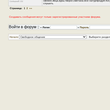
свежее,яйца,куры,творог,сметана.Всё натурпродукт.Ко
Сообщений: 232
слушать.
Страница:
»»
1
2
Создавать сообщения могут только зарегистрированные участники форума.
Войти в форум ::
» Логин
»
Пароль
Начало