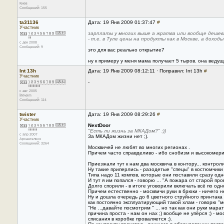
Киев
Сообщений: 155
ta31136
Дата: 19 Янв 2009 01:37:47
#
Участник
зарплаты у многих выше а жратва или вообще дешев
- т.е. в Туле цены на продукты как в Москве, а доход
с дек 2008
Сообщений: 9
это для вас реально открытие7
ну к примеру у меня мама получает 5 тыров. она веду
Int 13h
Дата: 19 Янв 2009 08:12:11 · Поправил: Int 13h
#
Участник
-
с авг 2005
Їrkћeim
Сообщений: 114
twister
Дата: 19 Янв 2009 08:29:26
#
Участник
NextDoor
"Есть ли жизнь за МКАДом?" :))
с апр 2007
За МКАДом жизни нет ;).
Архангельск
Сообщений: 3264
Москвичей не любят во многих регионах .
Причем часто справделиво - ибо снобизм и высокомерие
Приезжали тут к нам два москвича в контору... контро
Ну такие приперлись - разодетые "спецы" в костюмчики
Типа надо 11 компов, которые они поставили сразу одно
И тут я им попался - говорю ... "А пожара от старой про
Долго спорили - в итоге уговорили включать всё по одн
Причем естественно - москвичи руки в брюки - ничего 
Ну и дошла очередь до 6 цветного струйного принтака 
как постоянно эксплуатирующий такой хлам - говорю "м
"Не ...давайте посмотрим " ... но так как они руки мара
причина проста - нам он нах ;) вообще не упёрся ;) - 
списания в коробке проваляется ;).