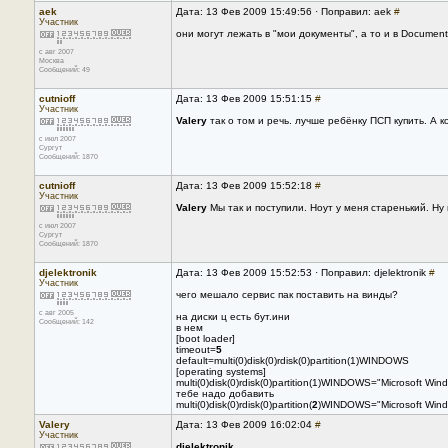
aek
Дата: 13 Фев 2009 15:49:56 · Поправил: aek
#
Участник
они могут лежать в "мои документы", а то и в Documents
с авг 2007
Москва
Сообщений: 49
cutnioff
Дата: 13 Фев 2009 15:51:15
#
Участник
Valery
так о том и речь. лучше ребёнку ПСП купить. А к
с июл 2007
Сургут
Сообщений: 1870
cutnioff
Дата: 13 Фев 2009 15:52:18
#
Участник
Valery
Мы так и поступили. Ноут у меня старенький. Ну
с июл 2007
Сургут
Сообщений: 1870
djelektronik
Дата: 13 Фев 2009 15:52:53 · Поправил: djelektronik
#
Участник
чего мешало сервис пак поставить на винды?
с авг 2005
на диски ц есть бут.ини
Сообщений: 142
в нем
[boot loader]
timeout=
5
default=multi(0)disk(0)rdisk(0)partition(1)WINDOWS
[operating systems]
multi(0)disk(0)rdisk(0)partition(1)WINDOWS="Microsoft Win
тебе надо добавить
multi(0)disk(0)rdisk(0)partition(
2
)WINDOWS="Microsoft Windo
Valery
Дата: 13 Фев 2009 16:02:04
#
Участник
djelektronik