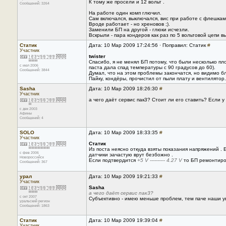
К тому же просели и 12 вольт .
Сообщений: 3264
На работе один комп глючил.
Сам включался, выключался, вис при работе с флешкам
Вроде работает - но хреновов ;).
Заменили БП на другой - глюки исчезли.
Вскрыли - пара кондеров как раз по 5 вольтовой цепи в
Статик
Дата: 10 Мар 2009 17:24:56 · Поправил: Статик
#
Участник
twister
Спасибо, я не менял БП потому, что были несколько п
с июл 2006
паста дала спад температуры с 90 градусов до 60).
Сообщений: 3844
Думал, что на этом проблемы закончатся, но видимо б
Пайку, кондёры, прочистил от пыли плату и вентилятор.
Sasha
Дата: 10 Мар 2009 18:26:30
#
Участник
а чего даёт сервис пак3? Стоит ли его ставить? Если у
с дек 2003
Афины
Сообщений: 4
SOLO
Дата: 10 Мар 2009 18:33:35
#
Участник
Статик
Из поста неясно откуда взяты показания напряжений .
с фев 2006
датчики эачастую врут безбожно .
Новороссийск
Если подтвердится
+5 V ---------- 4.27 V
то БП ремонтиро
Сообщений: 367
урал
Дата: 10 Мар 2009 19:21:33
#
Участник
Sasha
а чего даёт сервис пак3?
с окт 2007
Субъективно - имею меньше проблем, тем паче наши ува
уральский регион
Сообщений: 1863
Статик
Дата: 10 Мар 2009 19:39:04
#
Участник