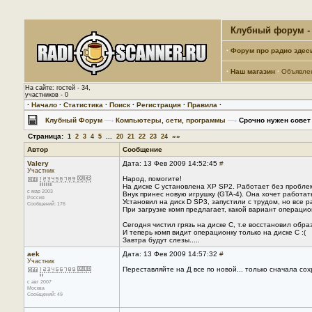
Клубный форум - 
·
Форум про радио здес
·
Наш магазин
·
Объявле
На сайте: гостей - 34,
участников - 0
·
Начало
·
Статистика
·
Поиск
·
Регистрация
·
Правила
·
Клубный Форум
—›
Компьютеры, сети, программы
—›
Срочно нужен совет
Страница:
...
»»
1
2
3
4
5
20
21
22
23
24
Автор
Сообщение
Valery
Дата: 13 Фев 2009 14:52:45
#
Участник
Народ, помогите!
На диске С установлена XP SP2. Работает без пробле
с мар 2003
Внук принес новую игрушку (GTA-4). Она хочет работат
Россия
Установил на диск D SP3, запустили с трудом, но все р
Сообщений: 176
При загрузке комп предлагает, какой вариант операцио
Сегодня чистил грязь на диске С, т.е восстановил образ 
И теперь комп видит операционку только на диске С :(
Завтра будут слезы.....
aek
Дата: 13 Фев 2009 14:57:32
#
Участник
Переставляйте на Д все по новой... только сначала со
с авг 2007
Москва
Сообщений: 49