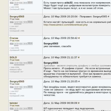
Есть такая прога
aida32
, она показала эти напряжения.
Надо будет ещё раз цифровым вольтметром померить 
с июл 2006
Может там пульсации лезут, а я не знаю об этом.
Сообщений: 3844
Sergey4565
Дата: 10 Мар 2009 20:20:04 · Поправил: Sergey4565
#
Участник
Кстати насчёт пульсаций - они есть и на нормально р
http://www.almico.com/sfdownload.php
с сен 2007
Москва
Сообщений: 2485
Статик
Дата: 10 Мар 2009 20:58:42
#
Участник
Sergey4565
уже скачиваю, спасибо
с июл 2006
Сообщений: 3844
SOLO
Дата: 10 Мар 2009 21:11:37
#
Участник
Sergey4565
Speedfan - может строить графики с любых системн
с фев 2006
Прога ничего . И графики строит . Но если встроенные 
Новороссийск
И еще . Часто на системных платах со временем выход
Сообщений: 367
крышечка становится выпуклой . Они как правило расп
обнаружены то обязательно требуется замена .
Sergey4565
Дата: 10 Мар 2009 21:20:05
#
Участник
Про кондёры знаю, видел многократно даже взорванны
тоже не связано - он ведь врёт на одинаковую величину
с сен 2007
По поводу проги - не удивляйтесь увидев в некоторых 
Москва
чипсетом.
Сообщений: 2485
twister
Дата: 11 Мар 2009 08:09:09
#
Участник
БП однозначно попадает под подозрение.