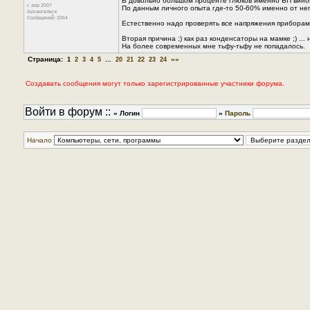
В довольно большом проценте глюков именно БП вино
с апр 2007
По данным личного опыта где-то 50-60% именно от нег
Архангельск
Сообщений: 3264
Естественно надо проверять все напряжения приборами
Вторая причина ;) как раз конденсаторы на мамке ;) ..
На более современных мне тьфу-тьфу не попадалось.
Страница:
...
»»
1
2
3
4
5
20
21
22
23
24
Создавать сообщения могут только зарегистрированные участники форума.
Войти в форум ::
» Логин
»
Пароль
Начало