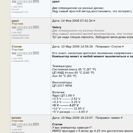
урал
с мар 2003
Две операционки на разных дисках.
Россия
Ищу самый простой метод восстановить, что потерял:)
Сообщений: 176
урал
Дата: 14 Фев 2009 07:41:34
#
Участник
Valery
Две операционки на разных дисках.
с окт 2007
Ищу самый простой метод восстановить, что потеря
уральский регион
Тут уж надо спецов спросить. Забодали меня дома игра
Сообщений: 1863
Статик
Дата: 10 Мар 2009 14:56:26 · Поправил: Статик
#
Участник
Кто знает, насколько критично понижение напряжение 
Компьютер может в любой момент выключиться и за
с июл 2006
Сообщений: 3844
Температуры:
Системная плата 36 °C (97 °F)
ЦП АМД Атлон 60 °C (140 °F)
Aux 34 °C (93 °F)
Вентиляторы:
ЦП 2377 RPM
Вольтаж:
Ядро ЦП 1.68 V
+2.5 V --------- 2.62 V
+3.3 V --------- 3.25 V
+5 V ---------- 4.27 V
+12 V ------------- 11.65 V
+5 V резерв -------- 4.65 V
twister
Дата: 10 Мар 2009 16:13:07 · Поправил: twister
#
Участник
Статик
У вас компьютер зависает?
с апр 2007
ИМХО просадка с 5 вольт до 4.25 это достаточно много
Архангельск