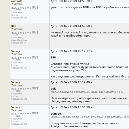
cutnioff
Дата: 13 Фев 2009 14:59:19
#
Участник
ужос... играть надо на PSP или PS3. а работать на лину
с июл 2007
Сургут
Сообщений: 1870
386
Дата: 13 Фев 2009 14:59:59
#
Участник
не мучайтесь, скачайте отдельно сервис-пак и обновите
какой-нить файлообменник.
с мая 2006
Санкт-Петербург
Сообщений: 67
Valery
Дата: 13 Фев 2009 15:12:17
#
Участник
386
с мар 2003
Спасибо, что откликнулись!
Россия
А может быть проблему решить можно более простым п
Сообщений: 176
Ведь ничего не убито???
Как запустить две операционки. Пытаюсь найти в Инете.
Valery
Дата: 13 Фев 2009 15:19:40
#
Участник
aek
только сначала сохраненки игры скопируйте на С
с мар 2003
Россия
На всех играх находил сохранения, на этой не нашел.
Сообщений: 176
Намудрили видимо здорово.
Valery
Дата: 13 Фев 2009 15:30:50
#
Участник
cutnioff
ужос... играть надо на PSP или PS3. а работать на ли
с мар 2003
Россия
В игрушки не играю. Никогда не было желания.
Сообщений: 176
А внук.....без них не может.