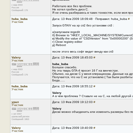
с мар 2003
Работало все без проблем.
Россия
Не хотел гробить диск С.
Сообщений: 176
Я не очень разбираюсь в таких тонкостях, если моя пр
huba_buba
Дата: 13 Фев 2009 18:09:48 · Поправил: huba_buba
#
Участник
Запуск GTAIV на хр сп2 без установки сп3 :
а)запускаем regedit
б) Browse to "HKEY_LOCAL_MACHINE/SYSTEM/CurrentCon
в) Modify the value of "CSDVersion" from "0x00000200" 
г) Close registry editor
д) Reboot
после этого весь софт видит винду как сп3
Valery
Дата: 13 Фев 2009 18:45:03
#
Участник
huba_buba
Болшое спасибо.
с мар 2003
Но эта тварь GTA-4 просит 16 Г на винчестре.
Россия
Обычно, на диске С у меня операционка. Данные на дру
Сообщений: 176
Получается, что на С не установлю:( Так были разбиты
Беда......
huba_buba
Дата: 13 Фев 2009 18:55:12
#
Участник
Valery
А в чём проблема ? Ставьте не на С, на любой другой 
урал
Дата: 13 Фев 2009 19:12:03
#
Участник
Valery
Диски можно объединить или изменить размеры без по
с окт 2007
уральский регион
Сообщений: 1863
Valery
Дата: 13 Фев 2009 19:40:09
#
Участник