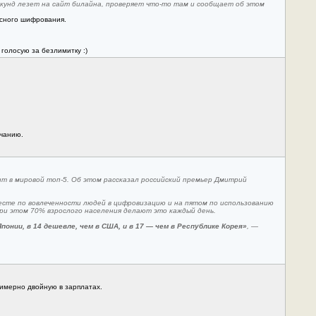
секунд лезет на сайт билайна, проверяет что-то там и сообщает об этом
ясного шифрования.
голосую за безлимитку :)
лчанию.
ит в мировой топ-5. Об этом рассказал российский премьер Дмитрий
месте по вовлеченности людей в цифровизацию и на пятом по использованию
ри этом 70% взрослого населения делают это каждый день.
нии, в 14 дешевле, чем в США, и в 17 — чем в Республике Корея»
, —
римерно двойную в зарплатах.