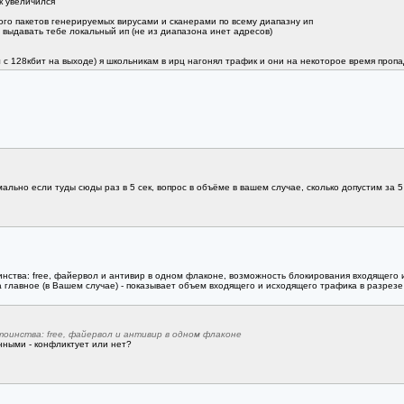
к увеличился
ного пакетов генерируемых вирусами и сканерами по всему диапазну ип
выдавать тебе локальный ип (не из диапазона инет адресов)
л с 128кбит на выходе) я школьникам в ирц нагонял трафик и они на некоторое время пропа
ально если туды сюды раз в 5 сек, вопрос в объёме в вашем случае, сколько допустим за 
оинства: free, файервол и антивир в одном флаконе, возможность блокирования входящего
главное (в Вашем случае) - показывает объем входящего и исходящего трафика в разрезе пр
тоинства: free, файервол и антивир в одном флаконе
нными - конфликтует или нет?