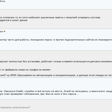
йста.
ол отключен то из сети набегают различные пакеты с попыткой атаковать систему
 адресов и шлют даные
рал
#
ьютер чисто для работы, посещение порно- и прочих подозрительных сайтов не планируется
тартует полностью без установки, работает только в памяти используется для восстановле
т от файрвола никак на трафик не влияет.
ения? ну 40Кб сбрасываем на авторизацию и инициализацию, а дальше если никуда не лез
е. Оказался Скайп, отрубил и всё встало на места. Аской не пользуюсь, а маил-агент зао
а тоже проверяют обновления, при чём не хило и без спроса...
о держать подключение?