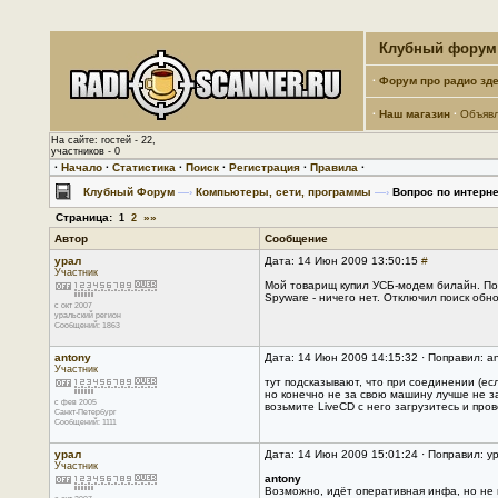
Клубный форум 
·
Форум про радио зде
·
Наш магазин
·
Объяв
На сайте: гостей - 22,
участников - 0
·
Начало
·
Статистика
·
Поиск
·
Регистрация
·
Правила
·
Клубный Форум
—›
Компьютеры, сети, программы
—›
Вопрос по интерне
Страница:
»»
1
2
Автор
Сообщение
урал
Дата: 14 Июн 2009 13:50:15
#
Участник
Мой товарищ купил УСБ-модем билайн. Пос
Spyware - ничего нет. Отключил поиск об
с окт 2007
уральский регион
Сообщений: 1863
antony
Дата: 14 Июн 2009 14:15:32 · Поправил: a
Участник
тут подсказывают, что при соединении (есл
но конечно не за свою машину лучше не за
с фев 2005
возьмите LiveCD с него загрузитесь и пров
Санкт-Петербург
Сообщений: 1111
урал
Дата: 14 Июн 2009 15:01:24 · Поправил: у
Участник
antony
Возможно, идёт оперативная инфа, но не в