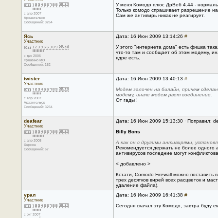
У меня Комодо плюс ДрВеб 4.44 - нормаль
Только комодо спрашивает разрешение на з
с апр 2007
Сам же антивирь никак не реагирует.
Архангельск
Сообщений: 3264
Ясь
Дата: 16 Июн 2009 13:14:26
#
Участник
У этого "интернета дома" есть фишка така
что-то там и сообщает об этом модему, ин
с дек 2006
ядре есть.
Пушкино МО
Сообщений: 152
twister
Дата: 16 Июн 2009 13:40:13
#
Участник
Модем залочен на билайн, причем сделан
модему, иначе модем рвет соединение.
с апр 2007
От гады !
Архангельск
Сообщений: 3264
deafear
Дата: 16 Июн 2009 15:13:30 · Поправил: d
Участник
Billy Bons
с апр 2008
А как он с другими антивирями, установ
Херсон
Рекомендуется держать не более одного а
Сообщений: 67
антивирусов последние могут конфликтова
< добавлено >
Кстати, Comodo Firewall можно поставить
трех десятков вирей всех расцветок и ма
удаление файла).
урал
Дата: 16 Июн 2009 16:41:38
#
Участник
Сегодня скачал эту Комодо, завтра буду ем
с окт 2007