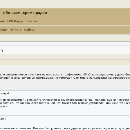
- обо всем, кроме радио
сь!
·
LPD-Форум
·
Копилка
ления
·
Рейтинг
·
Файлы
ту
ле соединения он начинает нехило сосать трафик около 40 кб за первую минуту даже бе
новлений в установленных программах, не помогает. Сам много пользовался мегафоновским 
ntony
#
и их программой), с их сайта сливается сразу оперативная инфа - баланс, смс-ки и прочая 
рекаться, что ничего каверзного в ней нет. может там винамп установлен или ещё что нач
ерьте.
рал
#
 таком же количестве. Винамп был удалён , как и другие проги,причём рядом ноут, для при