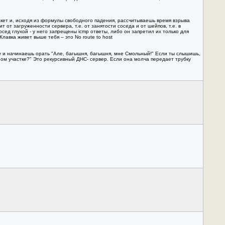
пакет и, исходя из формулы свободного падения, рассчитываешь время взрыва
 от загруженности сервера, т.е. от занятости соседа и от шейпов, т.е. в
сед глухой - у него запрещены icmp ответы, либо он запретил их только для
лавка живет выше тебя – это No route to host
ку и начинаешь орать "Але, багышня, багышня, мне Смольный!" Если ты слышишь,
ейном участке?" Это рекурсивный ДНС- сервер. Если она молча передает трубку