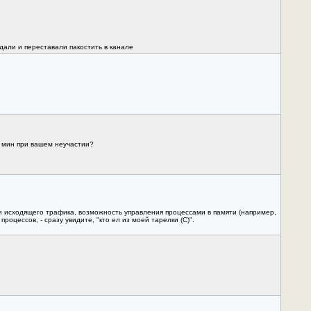
дали и переставали пакостить в канале
5 мин при вашем неучастии?
 и исходящего трафика, возможность управления процессами в памяти (например,
оцессов, - сразу увидите, "кто ел из моей тарелки (С)".