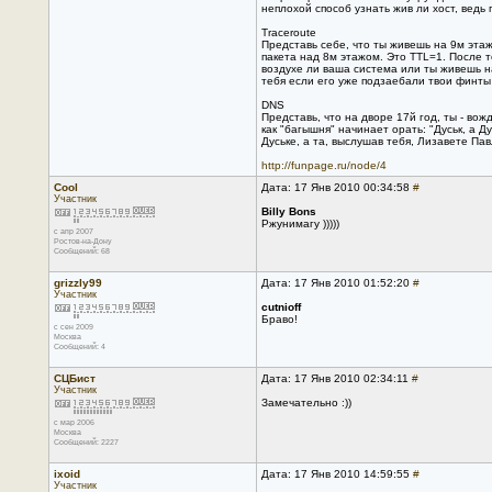
неплохой способ узнать жив ли хост, ведь
Traceroute
Представь себе, что ты живешь на 9м этаж
пакета над 8м этажом. Это TTL=1. После то
воздухе ли ваша система или ты живешь на
тебя если его уже подзаебали твои финты 
DNS
Представь, что на дворе 17й год, ты - во
как "багышня" начинает орать: "Дуськ, а Д
Дуське, а та, выслушав тебя, Лизавете Па
http://funpage.ru/node/4
Cool
Дата: 17 Янв 2010 00:34:58
#
Участник
Billy Bons
Ржунимагу )))))
с апр 2007
Ростов-на-Дону
Сообщений: 68
grizzly99
Дата: 17 Янв 2010 01:52:20
#
Участник
cutnioff
Браво!
с сен 2009
Москва
Сообщений: 4
СЦБист
Дата: 17 Янв 2010 02:34:11
#
Участник
Замечательно :))
с мар 2006
Москва
Сообщений: 2227
ixoid
Дата: 17 Янв 2010 14:59:55
#
Участник