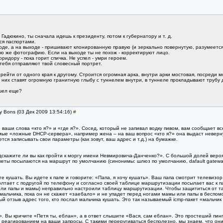
Гадюкино, ты сначала идешь к президенту, потом к губернатору и т. д.
ся паспортами.
оде, а на выходе - пришивают клонированную правую (и зеркально повернутую, разумеется)
ю же фотографию. Если на выходе ты не похож - корректируют лицо.
идору - пока горит спичка. Не успел - умри героем.
тебя отправляют твой словесный портрет.
рейти от одного края к другому. Строится огромная арка, внутри арки мостовая, посреди м
 них ставят огромную гранитную глыбу с туннелем внутри, в туннеле прокладывают трубу 
ушел еще?
ly Bons (03 Дек 2009 13:54:16)
#
 ваши слова «кто я?» и «где я?». Сосед, который не запивал водку пивом, вам сообщает вс
аемые «ложные DHCP-сервера», например жена – на ваш вопрос «кто я?» она выдаст неверн
ся записывать свои параметры (как зовут, ваш адрес и т.д.) на бумажке.
дскажите ли вы как пройти к моргу имени Невмировича-Данченко?». С большой долей вероя
акеты посылаются на маршрут по умолчанию (синонимы: шлюз по умолчанию, dafault gatewa
ите кушать. Вы идете к папе и говорите: «Папа, я хочу кушать». Ваш папа смотрит телевизо
лтает с подругой по телефону и согласно своей таблице маршрутизации посылает вас к папе
ели папы и мамы) неправильно настроили таблицу маршрутизации. Чтобы защититься от так
мальчика, пока он не скажет «заебало» и не упадет перед ногами мамы или папы в беспом
ый отзыв адрес того, кто послал мальчика кушать. Это так называемый icmp-пакет «мальчик
. Вы кричите «Петя ты, еблан», а в ответ слышите «Вася, сам еблан». Это простеший пинг
 реагированием на ваши запросы. С такими переругиваться бесполезно, мы знаем, что они