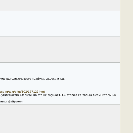
 ходящего/исходящего трафика, адреса и т.д.
osp.ru/text/print/302/177125.html
уязвимостях Ethereal, но это не смущает, т.к. ставлю её только в сомнительных
раивал файрволл.