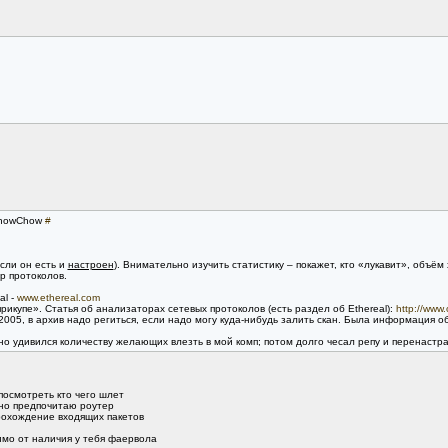
 ChowChow
#
если он есть и
настроен
). Внимательно изучить статистику – покажет, кто «лукавит», объём
р протоколов.
al -
www.ethereal.com
прикупе». Статья об анализаторах сетевых протоколов (есть раздел об Ethereal):
http://www.
2005, в архив надо региться, если надо могу куда-нибудь залить скан. Была информация об 
ядно удивился количеству желающих влезть в мой комп; потом долго чесал репу и перенаст
осмотреть кто чего шлет
 но предпочитаю роутер
рохождение входящих пакетов
мо от наличия у тебя фаервола