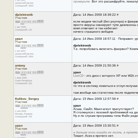
с окт 2007
проверьте.
Вот это расшифруйте, пожалу
уральский регион
Сообщений: 1863
djelektronik
Дата: 14 Июн 2009 18:39:22
#
Участник
если модем чистый (без роутера) и фаерв
просто вирусы сканируют тупо диапазоны
с авг 2005
комп отвечает и так набегает
Сообщений: 142
ничего страшного вобщем
урал
Дата: 14 Июн 2009 18:57:11 · Поправил: у
Участник
djelektronik
Т.е. попробовать включить фаервол? Комп
с окт 2007
уральский регион
Сообщений: 1863
antony
Дата: 14 Июн 2009 21:50:36
#
Участник
урал
LiveCD
- это диск с которого XP или W2k с
с фев 2005
Санкт-Петербург
djelektronik
Сообщений: 1111
то что в систему ломиться и отлуп получае
там вообще как статистика после подключ
Kulikov_Sergey
Дата: 15 Июн 2009 12:57:58
#
Участник
урал
Аська, Скайп, Маил-агент присутствуют?
с ноя 2005
Я столкнулся с похожей проблеммой на дач
Москва, Рязанка
Ну и по слухам программы типа Файн ридер
Сообщений: 705
урал
Дата: 15 Июн 2009 15:30:51
#
Участник
а дальше если никуда не лезть, а прост
Тикает. Асек и прочего нет.
с окт 2007