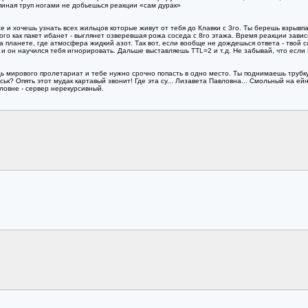
 пиная труп ногами не добьешься реакции «сам дурак»
е и хочешь узнать всех жильцов которые живут от тебя до Клавки с 3го. Ты берешь взрыв
го как пакет ибанет - выглянет озверевшая рожа соседа с 8го этажа. Время реакции зависит
 планете, где атмосфера жидкий азот. Так вот, если вообще не дождешься ответа - твой со
и он научился тебя игнорировать. Дальше выставляешь TTL=2 и т.д. Не забывай, что если К
ждь мирового пролетариат и тебе нужно срочно попасть в одно место. Ты поднимаешь труб
уськ? Опять этот мудак картавый звонит! Где эта су... Лизавета Павловна... Смольный на 
вловне - сервер нерекурсивный.