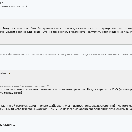
но.
апуск антивиря ;).
я. Модем залочен на билайн, причем сделано все достаточно хитро -- программа, которая с
аче модем рвет соединение. Это не позволяет, в частности, запустить этот модем из-под l
о все достаточно хитро -- программа, которая с него запускается, каждые несколько 
eafear
#
ленными - конфликтует или нет?
нтивируса, мониторящего активность в реальном времени. Видел варианты AVG (монитор и
ть между собой.
 в частичной комплектации - только файервол. А антивирус пользовать сторонний. Но реко
стей). Были использованы ClamWin + AVG, но некоторые особо вредоносные объекты были 
у ставить.