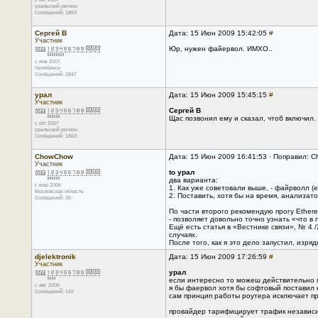
уральский регион
Сообщений: 1863
Сергей В
Дата: 15 Июн 2009 15:42:05
#
Участник
Юр, нужен файервол. ИМХО..
с янв 2007
Челябинск
Сообщений: 2847
урал
Дата: 15 Июн 2009 15:45:15
#
Участник
Сергей В
Щас позвонил ему и сказал, чтоб включил.
с окт 2007
уральский регион
Сообщений: 1863
ChowChow
Дата: 15 Июн 2009 16:41:53 · Поправил:
Участник
to урал
два варианта:
с мар 2006
1. Как уже советовали выше, - файрволл (
Московская область
2. Поставить, хотя бы на время, анализато
Сообщений: 35
По части второго рекомендую прогу Ethere
- позволяет довольно точно узнать «что в 
Ещё есть статья в «Вестнике связи», № 4 /
случаях.
После того, как я это дело запустил, изр
djelektronik
Дата: 15 Июн 2009 17:26:59
#
Участник
урал
если интересно то можеш действительно п
с авг 2005
я бы фаервол хотя бы софтовый поставил
Сообщений: 142
сам принцип работы роутера исключает п
провайдер тарифицирует трафик независи