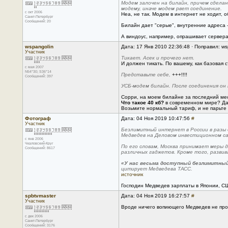
Модем залочен на билайн, причем сделан
модему, иначе модем рвет соединение.
с окт 2006
Неа, не так. Модем в интернет не ходит,
Санкт-Петербург
Сообщений: 20
Билайн дает "серые", внутренние адреса - 
А виндоус, например, опрашивает сервера 
wspangolin
Дата: 17 Янв 2010 22:36:48 · Поправил: ws
Участник
Тикает. Асек и прочего нет.
И должен тикать. По вашему, как базовая 
с мая 2007
N54*30; S36*14
Представьте себе,
+++!!!!
Сообщений: 397
УСБ-модем билайн. После соединения он 
Сорри, на моем билайне за последний мес
Что такое 40 кб?
в современном мире? Даж
Возьмите нормальный тариф, и не парьте 
Фотограф
Дата: 04 Ноя 2019 10:47:56
#
Участник
Безлимитный интернет в России в разы д
Медведев на Деловом инвестиционном са
с янв 2006
Чкаловский-Круг
По его словам, Москва принимает меры д
Сообщений: 8617
различных гаджетов. Кроме того, разви
«У нас весьма доступный безлимитный 
цитирует Медведева ТАСС.
источник
Господин Медведев зарплаты в Японии, С
spbtvmaster
Дата: 04 Ноя 2019 16:27:57
#
Участник
Вроде ничего вопиющего Медведев не прои
с дек 2006
Санкт-Петербург
Сообщений: 3176