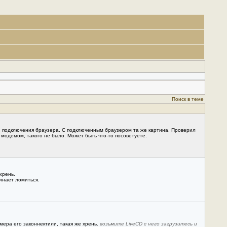
Поиск в теме
з подключения браузера. С подключенным браузером та же картина. Проверил
модемом, такого не было. Может быть что-то посоветуете.
хрень.
инает ломиться.
мера его законнектили, такая же хрень.
возьмите LiveCD с него загрузитесь и