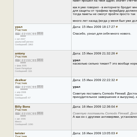
пакет прошел на твой адрес значит счетчи
как я уже говорил - в инторнете бродит м
для защиты от трафика провайдер должен 
тогда пакеты не смогут пройти просто так
много лет назад (когда у меня был уже дс
урал
Дата: 15 Июн 2009 18:17:27
#
Участник
Спасибо, узнал для себя много нового.
с окт 2007
уральский регион
Сообщений: 1863
antony
Дата: 15 Июн 2009 21:32:26
#
Участник
урал
насколько сильно тикает? это вообще норм
с фев 2005
Санкт-Петербург
Сообщений: 1111
deafear
Дата: 15 Июн 2009 22:22:32
#
Участник
урал
с апр 2008
Советую поставить Comodo Firewall. Дост
Херсон
принудительное завершение и выгрузка), а 
Сообщений: 67
Billy Bons
Дата: 16 Июн 2009 12:36:04
#
Участник
Советую поставить Comodo Firewall. Дос
А как он с другими антивирями, установле
с авг 2006
Минск
Сообщений: 1090
twister
Дата: 16 Июн 2009 13:05:03
#
Участник