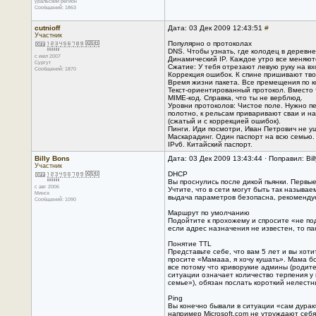
уральский регион
Сообщений: 1863
cutnioff
Дата: 03 Дек 2009 12:43:51
#
Участник
Популярно о протоколах
DNS. Чтобы узнать, где колодец в деревне 
с июл 2007
Динамический IP. Каждое утро все меняют
Сургут
Сжатие: У тебя отрезают левую руку на вх
Сообщений: 1870
Коррекция ошибок. К спине пришивают тво
Время жизни пакета. Все премещения по кор
Текст-ориентированный протокол. Вместо 
MIME-код. Справка, что ты не верблюд.
Уровни протоколов: Чистое поле. Нужно пе
полотно, к рельсам приваривают сваи и на
(сжатый и с коррекцией ошибок).
Пинги. Иди посмотри, Иван Петрович не 
Маскарадинг. Один паспорт на всю семью.
IPv6. Китайский паспорт.
Billy Bons
Дата: 03 Дек 2009 13:43:44 · Поправил: Bil
Участник
DHCP
Вы проснулись после дикой пьянки. Первые
с авг 2006
Учтите, что в сети могут быть так назыв
Минск
выдача параметров безопасна, рекомендует
Сообщений: 1090
Маршрут по умолчанию
Подойтите к прохожему и спросите «не по
если адрес назначения не известен, то п
Понятие TTL
Представьте себе, что вам 5 лет и вы хот
просите «Мамааа, я хочу кушать». Мама бо
все потому что криворукие админы (родит
ситуации означает количество терпения у 
семье»), обязан послать короткий нелестн
Ping
Вы конечно бывали в ситуации «сам дурак»
например Microsoft.com не утруждают себя