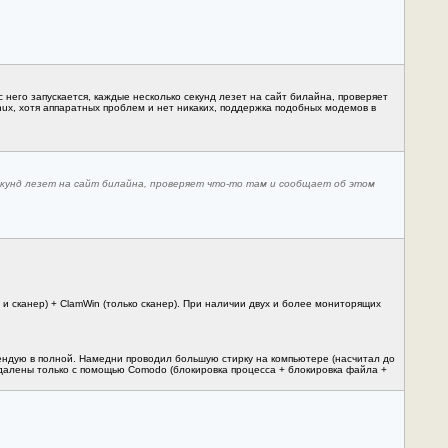
 него запускается, каждые несколько секунд лезет на сайт билайна, проверяет
inux, хотя аппаратных проблем и нет никаких, поддержка подобных модемов в
секунд лезет на сайт билайна, проверяет что-то там и сообщает об этом
 сканер) + ClamWin (только сканер). При наличии двух и более мониторящих
мендую в полной. Намедни проводил большую стирку на компьютере (насчитал до
удалены только с помощью Comodo (блокировка процесса + блокировка файла +