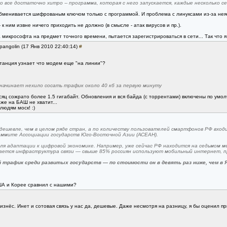
о все достаточно хитро -- программа, которая с него запускается, каждые несколько 
 обменивается шифрованым ключом только с программой. И проблема с линуксами из-за не
к ним извне ничего приходить не должно (в смысле - атак вирусов и пр.).
микрософта на предмет точного времени, пытается зарегистрироваться в сети... Так что я 
pangolin (17 Янв 2010 22:40:14)
#
станция узнает что модем еще "на линии"?
начинает нехило сосать трафик около 40 кб за первую минуту
яц сожрато более 1.5 гигабайт. Обновления и вся байда (с торрентами) включены по умо
е на БАШ не хватит...
людям моск! :)
ешевле, чем в целом ряде стран, а по количеству пользователей смартфонов РФ вход
ммите Ассоциации государств Юго-Восточной Азии (АСЕАН).
ля адаптации к цифровой экономике. Например, уже сейчас РФ находится на седьмом 
вается инфраструктура связи — свыше 85% россиян используют мобильный интернет, п
трафик среди развитых государств — по стоимости он в девять раз ниже, чем в Япо
ША и Корее сравнил с нашими?
знёс. Инет и сотовая связь у нас да, дешевые. Даже несмотря на разницу, я бы оценил п