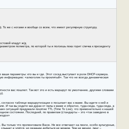
. То же с ногами и вообще со всем, что имеет регулярную структуру.
остовой кладут ж/д
диаметром полметра, по которой ты и ползешь пока горит спичка к президенту
е ваши параметры: кто вы и где. Этот сосед выступает в роли DHCP-сервера.
ую информацию: «алкоголик ты проклятый». Так что не всегда динамическая
тности вас пошлют. Так вот это и есть маршрут по умолчанию, другими словами
y).
р, согласно таблице маршрутизации о посылает вас к маме. Вы идете к ней и
. И так вы ходите как дурак от папы к маме и обратно, туда-сюда, туда-сюда, а
их ситуаций придумали понятие TTL (Time To Live), что применительно к нашей
ощном состоянии. Последний, по правилам (стандарты – это «так заведено в
 издох»
. Вы только что пропинговали Васю. Не все отвечают на пинги, особо культурные,
 слышат и злятся, но реакции добиться не можем. Тем не менее, пинг –