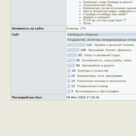
Различные схемы "развода на деньги"
Технологический сбор
Клинические случаи исполнения законо
Просто интересное видео, найденное в 
А вообще кто-нибудь горы любит?
Давайте о хорошем?
СССР до сих пор существует ??
Путин
Активность на сайте
Копилка: 175
Сайт
Свободное общение
Государство, политика, международные отно
...
142
Оружие и военная техника
...
106
Экономика, бизнес, финансы
...
85
Спорт и активный отдых
...
66
Безопасность, спецслужбы, закон
...
59
Автомобили и дороги
...
29
Культура и искусство
...
22
Компьютеры, сети, программы
...
15
Различная техника и технологии
...
12
Развлечения и юмор
...
5
Фотоаппараты и фотография
Последний раз был
09 Июл 2026 17:16:16