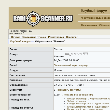
Клубный форум - 
·
Форум про радио здес
·
Наш магазин
·
Объявле
На сайте: гостей - 19,
участников - 0
·
Начало
·
Статистика
·
Поиск
·
Регистрация
·
Правила
·
Клубный Форум
—›
Об участнике "Плохиш"
Логин
Плохиш
Статус
Участник
Дата регистрации
24 Дек 2007 16:16:05
E-mail
Послать е-mail через сервер
Откуда
Москва
Род занятий
строю и продаю загородные дома
Интересы
кемпинговый туризм, охота-рыбалка, горные л
Оборудование
VX-7R, FT-270R, FT-70DR
Всего тем
3
(Показать все темы)
Всего сообщений
3180
(Показать все сообщения)
Гломар Эксплорер. Супер-технологии Х
Последние темы
Чубайс и Нанотех
Кто где летает/прыгает в Подмосковье?
Кто где летает/прыгает в Подмосковье?
Последние ответы
Космос и всё, что с этим связано.