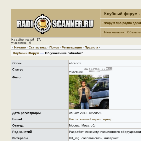
Клубный форум - 
·
Форум про радио здес
·
Наш магазин
·
Объявле
На сайте: гостей - 17,
участников - 0
·
Начало
·
Статистика
·
Поиск
·
Регистрация
·
Правила
·
Клубный Форум
—›
Об участнике "abradox"
Логин
abradox
Статус
Участник
Фото
Дата регистрации
05 Окт 2013 18:20:28
E-mail
Послать е-mail через сервер
Откуда
Москва, Mоск. обл
Род занятий
Разработчик коммуникационного оборудовани
Интересы
DX_ing, сотовая связь, интернет