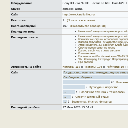
Оборудование
Sony ICF-SW7600G, Tecsun PL660, Icom-R20,
Skype
abradox_alpha
Сайт
http://www.karelia-life.net
Всего тем
1
(Показать все темы)
Всего сообщений
157
(Показать все сообщения)
Последние темы
Немного об авторском праве на россий
Немного об авторском праве на россий
Последние ответы
Клинические случаи исполнения законо
Выборы депутатов Государственной Дум
Умер создатель ZX Spectrum Клайв Син
Срочно нужен совет по компу
Космос и всё, что с этим связано.
Криптовалюта
Поставить на 64-х битный комп WinXP 3
"Эй, Ленинград, Петербург, Петроградище
Про футбол
Активность на сайте
Копилка: 118
::
Частоты: 106
::
Рейтинги: 16
::
Сайт
Государство, политика, международные отно
Свободное общение
...
20
Компьют
...
9
Культура и искусство
...
5
Различная техника и технологии
...
3
Спорт и активный отдых
...
2
Экономика, бизнес, финансы
Последний раз был
17 Июл 2026 13:54:47