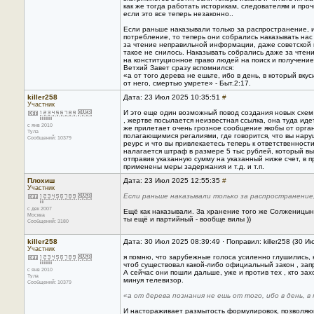
как же тогда работать историкам, следователям и про
если это все теперь незаконно..
Если раньше наказывали только за распространение, и
потребление, то теперь они собрались наказывать нас
за чтение неправильной информации, даже советской
такое не снилось. Наказывать собрались даже за чтен
на конституционное право людей на поиск и получени
Ветхий Завет сразу вспомнился:
«а от того дерева не ешьте, ибо в день, в который вкус
от него, смертью умрете» - Быт.2:17.
killer258
Дата: 23 Июл 2025 10:35:51
#
Участник
И это еще один возможный повод создания новых схе
, жертве посылается неизвестная ссылка, она туда иде
с янв 2010
же прилетает очень грозное сообщение якобы от орган
Тула
полагающимися регалиями, где говорится, что вы нар
Сообщений: 10379
реурс и что вы привлекаетесь теперь к ответственности 
налагается штраф в размере 5 тыс рублей, который вы
отправив указанную сумму на указанный ниже счет, в 
применены меры задержания и т.д. и т.п.
Плохиш
Дата: 23 Июл 2025 12:55:35
#
Участник
Если раньше наказывали только за распространение
с дек 2007
Ещё как наказывали. За хранение того же Солженицына
Москва
ты ещё и партийный - вообще вилы ))
Сообщений: 3180
killer258
Дата: 30 Июл 2025 08:39:49 · Поправил: killer258 (30 
Участник
я помню, что зарубежные голоса усиленно глушились, 
чтоб существовал какой-либо официальный закон , за
с янв 2010
А сейчас они пошли дальше, уже и против тех , кто зах
Тула
минуя телевизор.
Сообщений: 10379
«а от дерева познания не ешь от того, ибо в день, 
И настораживает размытость формулировок, позволяю