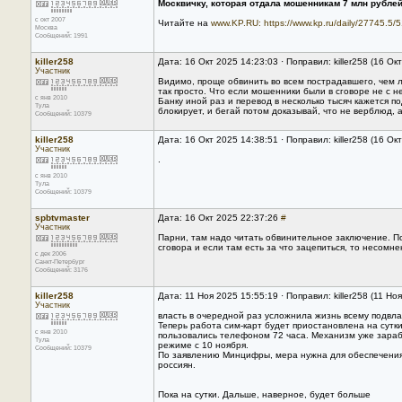
Москвичку, которая отдала мошенникам 7 млн рублей
с окт 2007
Читайте на
www.KP.RU:
https://www.kp.ru/daily/27745.5/
Москва
Сообщений: 1991
killer258
Дата: 16 Окт 2025 14:23:03 · Поправил: killer258 (16 Ок
Участник
Видимо, проще обвинить во всем пострадавшего, чем ло
так просто. Что если мошенники были в сговоре не с н
с янв 2010
Банку иной раз и перевод в несколько тысяч кажется п
Тула
блокирует, и бегай потом доказывай, что не верблюд, 
Сообщений: 10379
killer258
Дата: 16 Окт 2025 14:38:51 · Поправил: killer258 (16 Ок
Участник
.
с янв 2010
Тула
Сообщений: 10379
spbtvmaster
Дата: 16 Окт 2025 22:37:26
#
Участник
Парни, там надо читать обвинительное заключение. По
сговора и если там есть за что зацепиться, то несом
с дек 2006
Санкт-Петербург
Сообщений: 3176
killer258
Дата: 11 Ноя 2025 15:55:19 · Поправил: killer258 (11 Но
Участник
власть в очередной раз усложнила жизнь всему подвл
Теперь работа сим-карт будет приостановлена на сутки
с янв 2010
пользовались телефоном 72 часа. Механизм уже зараб
Тула
режиме с 10 ноября.
Сообщений: 10379
По заявлению Минцифры, мера нужна для обеспечения
россиян.
Пока на сутки. Дальше, наверное, будет больше