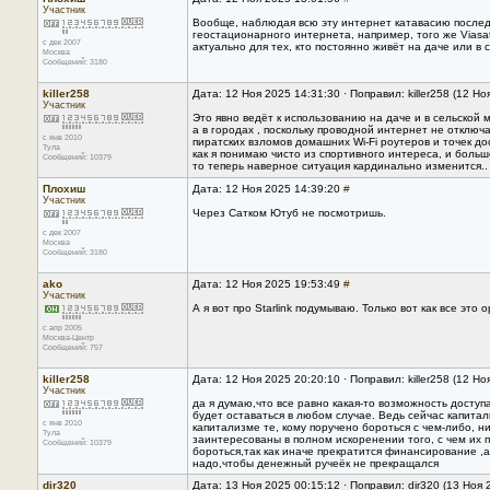
Участник
Вообще, наблюдая всю эту интернет катавасию последн
геостационарного интернета, например, того же Viasa
с дек 2007
актуально для тех, кто постоянно живёт на даче или в 
Москва
Сообщений: 3180
killer258
Дата: 12 Ноя 2025 14:31:30 · Поправил: killer258 (12 Н
Участник
Это явно ведёт к использованию на даче и в сельской 
а в городах , поскольку проводной интернет не отключ
с янв 2010
пиратских взломов домашних Wi-Fi роутеров и точек д
Тула
как я понимаю чисто из спортивного интереса, и больш
Сообщений: 10379
то теперь наверное ситуация кардинально изменится..
Плохиш
Дата: 12 Ноя 2025 14:39:20
#
Участник
Через Сатком Ютуб не посмотришь.
с дек 2007
Москва
Сообщений: 3180
ako
Дата: 12 Ноя 2025 19:53:49
#
Участник
А я вот про Starlink подумываю. Только вот как все это 
с апр 2005
Москва-Центр
Сообщений: 757
killer258
Дата: 12 Ноя 2025 20:20:10 · Поправил: killer258 (12 Н
Участник
да я думаю,что все равно какая-то возможность доступ
будет оставаться в любом случае. Ведь сейчас капитал
с янв 2010
капитализме те, кому поручено бороться с чем-либо, н
Тула
заинтересованы в полном искоренении того, с чем их 
Сообщений: 10379
бороться,так как иначе прекратится финансирование ,
надо,чтобы денежный ручеёк не прекращался
dir320
Дата: 13 Ноя 2025 00:15:12 · Поправил: dir320 (13 Ноя