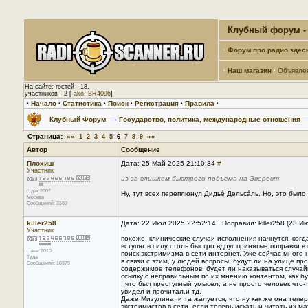
Клубный форум - 
·
Форум про радио здес
·
Наш магазин
·
Объявле
На сайте: гостей - 18,
участников - 2 [
ako
,
BR4096
]
·
Начало
·
Статистика
·
Поиск
·
Регистрация
·
Правила
·
Клубный Форум
—›
Государство, политика, международные отношения
—
Страница:
««
»»
1
2
3
4
5
6
7
8
9
Автор
Сообщение
Плохиш
Дата: 25 Май 2025 21:10:34
#
Участник
из-за слишком быстрого подъема на Эверест
с дек 2007
Ну, тут всех переплюнул Дидье́ Дельса́ль. Но, это было 
Москва
Сообщений: 3180
killer258
Дата: 22 Июл 2025 22:52:14 · Поправил: killer258 (23 И
Участник
похоже, клинические случаи исполнения начнутся, когда
вступят в силу столь быстро вдруг принятые поправки в
с янв 2010
поиск экстримизма в сети интернет. Уже сейчас много 
Тула
в связи с этим, у людей вопросы, будут ли на улице пр
Сообщений: 10379
содержимое телефонов, будет ли наказываться случай
ссылку с неправильным по их мнению контентом, как б
, что был преступный умысел, а не просто человек что
увидел и прочитал,и тд.
Даже Мизулина, и та жалуется, что ну как же она тепе
экстримистов в сети, если теперь искать и читать их 