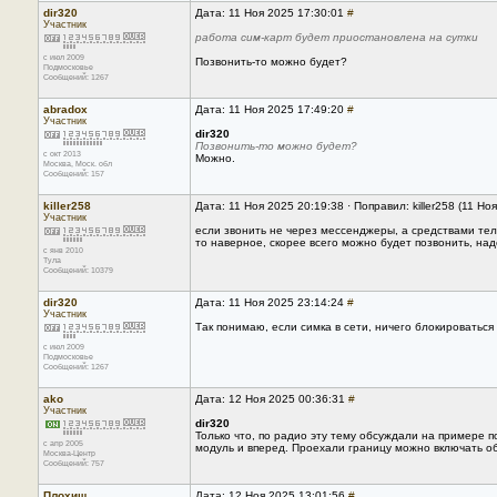
dir320
Дата: 11 Ноя 2025 17:30:01
#
Участник
работа сим-карт будет приостановлена на сутки
с июл 2009
Позвонить-то можно будет?
Подмосковье
Сообщений: 1267
abradox
Дата: 11 Ноя 2025 17:49:20
#
Участник
dir320
Позвонить-то можно будет?
с окт 2013
Можно.
Москва, Mоск. обл
Сообщений: 157
killer258
Дата: 11 Ноя 2025 20:19:38 · Поправил: killer258 (11 Но
Участник
если звонить не через мессенджеры, а средствами те
то наверное, скорее всего можно будет позвонить, над
с янв 2010
Тула
Сообщений: 10379
dir320
Дата: 11 Ноя 2025 23:14:24
#
Участник
Так понимаю, если симка в сети, ничего блокироваться 
с июл 2009
Подмосковье
Сообщений: 1267
ako
Дата: 12 Ноя 2025 00:36:31
#
Участник
dir320
Только что, по радио эту тему обсуждали на примере 
с апр 2005
модуль и вперед. Проехали границу можно включать об
Москва-Центр
Сообщений: 757
Плохиш
Дата: 12 Ноя 2025 13:01:56
#