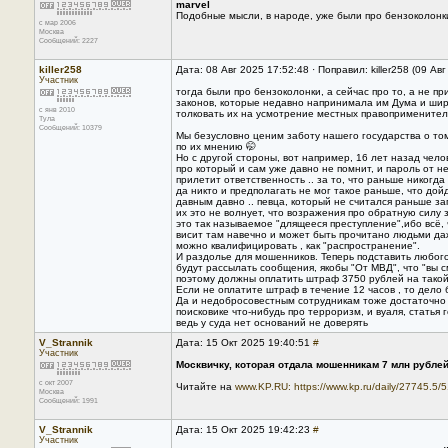
marvel
Подобные мысли, в народе, уже были про бензоколонки
с мар 2006
Москва
Сообщений: 2227
killer258
Дата: 08 Авг 2025 17:52:48 · Поправил: killer258 (09 Ав
Участник
тогда были про бензоколонки, а сейчас про то, а не пр
законов, которые недавно напринимала им Дума и ши
с янв 2010
толковать их на усмотрение местных правоприменителе
Тула
Сообщений: 10379
Мы безусловно ценим заботу нашего государства о то
по их мнению 🤭
Но с другой стороны, вот например, 16 лет назад чело
про который и сам уже давно не помнит, и пароль от н
прилетит ответственность .. за то, что раньше никогд
да никто и предполагать не мог такое раньше, что дойд
давным давно .. певца, который не считался раньше за
их это не волнует, что возражения про обратную силу 
это так называемое "длящееся преступление",ибо всё, 
висит там навечно и может быть прочитано людьми даж
можно квалифицировать , как "распространение".
И раздолье для мошенников. Теперь подставить любого
будут рассылать сообщения, якобы "От МВД", что "вы 
поэтому должны оплатить штраф 3750 рублей на такой
Если не оплатите штраф в течение 12 часов , то дело б
Да и недобросовестным сотрудникам тоже достаточно
поисковике что-нибудь про тeррoризм, и вуаля, статья 
ведь у суда нет оснований не доверять
V_Strannik
Дата: 15 Окт 2025 19:40:51
#
Участник
Москвичку, которая отдала мошенникам 7 млн рублей
с окт 2007
Читайте на
www.KP.RU:
https://www.kp.ru/daily/27745.5/
Москва
Сообщений: 1991
V_Strannik
Дата: 15 Окт 2025 19:42:23
#
Участник