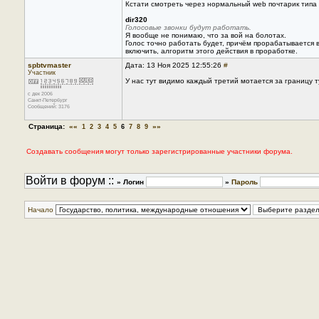
Кстати смотреть через нормальный web почтарик типа c
dir320
Голосовые звонки будут работать.
Я вообще не понимаю, что за вой на болотах.
Голос точно работать будет, причём прорабатывается в
включить, алгоритм этого действия в проработке.
spbtvmaster
Дата: 13 Ноя 2025 12:55:26
#
Участник
У нас тут видимо каждый третий мотается за границу ту
с дек 2006
Санкт-Петербург
Сообщений: 3176
Страница:
««
»»
1
2
3
4
5
6
7
8
9
Создавать сообщения могут только зарегистрированные участники форума.
Войти в форум ::
» Логин
»
Пароль
Начало