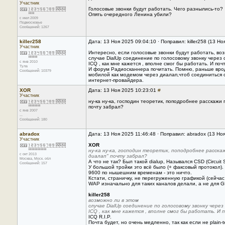
Участник
Голосовые звонки будут работать. Чего разнылись-то?
Опять очередного Ленина убили?
с июл 2009
Подмосковье
Сообщений: 1267
killer258
Дата: 13 Ноя 2025 09:04:10 · Поправил: killer258 (13 Н
Участник
Интересно, если голосовые звонки будут работать, во
случае DialUp соединение по голосовому звонку через
с янв 2010
ICQ , как мне кажется , вполне смог бы работать. И поч
Тула
И форум Радиосканнера почитать. Помню, раньше вро
Сообщений: 10379
мобилой как модемом через диалап,чтоб соединиться
интернет-провайдера.
XOR
Дата: 13 Ноя 2025 10:23:01
#
Участник
ну-ка ну-ка, господин теоретик, поподробнее расскаж
почту забрал?
с янв 2007
...
Сообщений: 180
abradox
Дата: 13 Ноя 2025 11:46:48 · Поправил: abradox (13 Но
Участник
XOR
ну-ка ну-ка, господин теоретик, поподробнее расск
с окт 2013
диалап" почту забрал?
Москва, Mоск. обл
А что не так? Был такой dialup, Назывался CSD (Circuit 
Сообщений: 157
У большой тройки это всё было (+ факсовый протокол). 
9600 по нышешним временам - это ничто.
Кстати, страничку, не перегруженную графикой (сейчас
WAP изначально для таких каналов делали, а не для 
killer258
возможно ли в этом
случае DialUp соединение по голосовому звонку чере
ICQ , как мне кажется , вполне смог бы работать. И 
ICQ R.I.P.
Почта будет, но очень медленно, так как если не plain-t