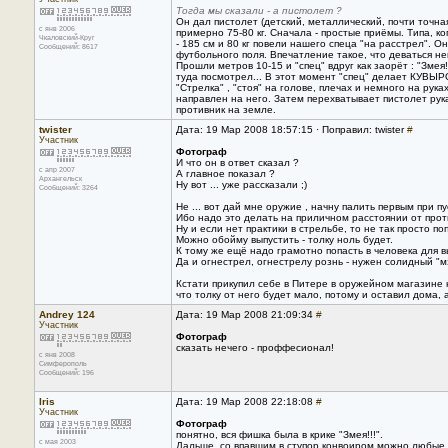
Тогда мы сказали - а пистолет ?
Он дал пистолет (детский, металлический, почти точн
с янв 2006
примерно 75-80 кг. Сначала - простые приёмы. Типа, ко
Чкаловский-Круг
- 185 см и 80 кг повели нашего спеца "на расстрел". О
Сообщений: 8617
футбольного поля. Впечатление такое, что деваться нек
Прошли метров 10-15 и "спец" вдруг как заорёт : "Змея!
туда посмотрел... В этот момент "спец" делает КУВЫРО
"Стрелка" , "стоя" на голове, плечах и немного на рук
направлен на него. Затем перехватывает пистолет рука
противник на земле.
twister
Дата: 19 Мар 2008 18:57:15 · Поправил: twister
#
Участник
Фотограф
И что он в ответ сказал ?
с апр 2007
А главное показал ?
Архангельск
Ну вот ... уже рассказали ;)
Сообщений: 3264
Не ... вот дай мне оружие , начну палить первым при пу
Ибо надо это делать на приличном расстоянии от проти
Ну и если нет практики в стрельбе, то не так просто п
Можно обойму выпустить - толку ноль будет.
К тому же ещё надо грамотно попасть в человека для выв
Да и огнестрел, огнестрелу рознь - нужен солидный "мэн
Кстати прикупил себе в Питере в оружейном магазине н
что толку от него будет мало, потому и оставил дома, 
Andrey 124
Дата: 19 Мар 2008 21:09:34
#
Участник
Фотограф
сказать нечего - проффесионал!
с янв 2008
Симферополь
Сообщений: 196
Iris
Дата: 19 Мар 2008 22:18:08
#
Участник
Фотограф
понятно, вся фишка была в крике "Змея!!!".
с мая 2003
Дальше, со впавшим в ступор конвоиром можно любые тр