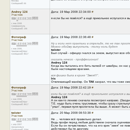
Москва
Сообщений: 66
Andrey 124
Дата: 19 Мар 2008 22:34:00
#
Участник
я если бы не повёлся? а ещё прикольнее испугался и в
с янв 2008
Симферополь
Сообщений: 196
Фотограф
Дата: 19 Мар 2008 22:36:48
#
Участник
Ну и если нет практики в стрельбе, то не так прос
Можно обойму выпустить - толку ноль будет
с янв 2006
twister
Чкаловский-Круг
Был случай - офицер гнался за зеком, выпустил всю обо
Сообщений: 8617
сказать нечего - проффесионал!
Andrey 124
Когда мы пытались его бить палкой от швабры, он нас 
были настоящими врагами.
вся фишка была в крике "Змея!!!".
Iris
Отвлекающий манёвр. Он
ТАК
заорал, что мы тоже смо
Фотограф
Дата: 19 Мар 2008 22:42:19
#
Участник
если бы не повёлся? а ещё прикольнее испугался и в
Andrey 124
с янв 2006
А он как-то лениво сначала посмотрел направо. (Заодно
Чкаловский-Круг
Т.Е. надо быть очень трусливым, чтобы сразу стрельнуть
Сообщений: 8617
"упал", первая пуля пролетела бы выше. А может быть 
twister
Дата: 20 Мар 2008 08:53:38
#
Участник
Не ... человек всё правильно делал.
Ведь профи перед любым действием сначала оценивает
с апр 2007
Если бы он почувствовал, что на его крик "змея" не по
Архангельск
действовал бы по другому.
Сообщений: 3264