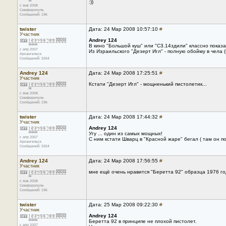
:))
с янв 2008
Симферополь
Сообщений: 196
twister
Дата: 24 Мар 2008 10:57:10
#
Участник
Andrey 124
В кино "Большой куш" или "С3.14здили" классно показа
с апр 2007
Из Израильского "Дезерт Игл" - полную обойму в чела (Б
Архангельск
Сообщений: 3264
Andrey 124
Дата: 24 Мар 2008 17:25:51
#
Участник
Кстати "Дезерт Игл" - мощненький пистолетик...
с янв 2008
Симферополь
Сообщений: 196
twister
Дата: 24 Мар 2008 17:44:32
#
Участник
Andrey 124
Угу ... один из самых мощных!
с апр 2007
С ним кстати Шварц в "Красной жаре" бегал ( там он п
Архангельск
Сообщений: 3264
Andrey 124
Дата: 24 Мар 2008 17:56:55
#
Участник
мне ещё очень нравится "Беретта 92" образца 1976 го
с янв 2008
Симферополь
Сообщений: 196
twister
Дата: 25 Мар 2008 09:22:30
#
Участник
Andrey 124
Беретта 92 в принципе не плохой пистолет.
с апр 2007