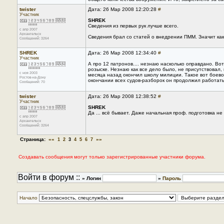
twister
Дата: 26 Мар 2008 12:20:28
#
Участник
SHREK
Сведения из первых рук лучше всего.
с апр 2007
Архангельск
Сведения брал со статей о внедрении ПММ. Значит как в
Сообщений: 3264
SHREK
Дата: 26 Мар 2008 12:34:40
#
Участник
А про 12 патронов.... незнаю насколько оправдано. Во
розыске. Незнаю как все дело было, не присутствова
с ноя 2003
месяца назад окончил школу милиции. Такое вот боев
Ростов-на-Дону
окончании всех судов-разборок он продолжил работать
Сообщений: 70
twister
Дата: 26 Мар 2008 12:38:52
#
Участник
SHREK
Да ... всё бывает. Даже начальная проф. подготовка не 
с апр 2007
Архангельск
Сообщений: 3264
Страница:
««
»»
1
2
3
4
5
6
7
Создавать сообщения могут только зарегистрированные участники форума.
Войти в форум ::
» Логин
»
Пароль
Начало