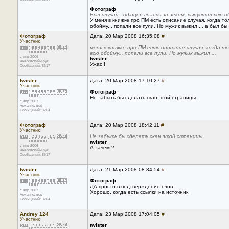
Фотограф
Был случай - офицер гнался за зеком, выпустил всю об
У меня в книжке про ПМ есть описание случая, когда т
обойму... попали все пули. Но мужик выжил ... а был б
Фотограф
Дата: 20 Мар 2008 16:35:08
#
Участник
меня в книжке про ПМ есть описание случая, когда т
всю обойму... попали все пули. Но мужик выжил ...
с янв 2006
twister
Чкаловский-Круг
Ужас !
Сообщений: 8617
twister
Дата: 20 Мар 2008 17:10:27
#
Участник
Фотограф
Не забыть бы сделать скан этой страницы.
с апр 2007
Архангельск
Сообщений: 3264
Фотограф
Дата: 20 Мар 2008 18:42:11
#
Участник
Не забыть бы сделать скан этой страницы.
twister
с янв 2006
А зачем ?
Чкаловский-Круг
Сообщений: 8617
twister
Дата: 21 Мар 2008 08:34:54
#
Участник
Фотограф
ДА просто в подтверждение слов.
с апр 2007
Хорошо, когда есть ссылки на источник.
Архангельск
Сообщений: 3264
Andrey 124
Дата: 23 Мар 2008 17:04:05
#
Участник
twister