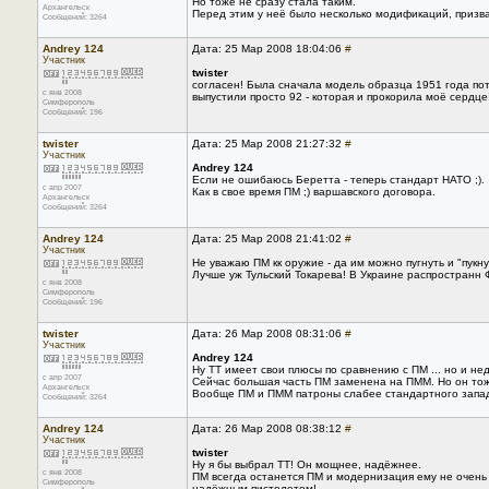
Но тоже не сразу стала таким.
Архангельск
Перед этим у неё было несколько модификаций, призв
Сообщений: 3264
Andrey 124
Дата: 25 Мар 2008 18:04:06
#
Участник
twister
согласен! Была сначала модель образца 1951 года пото
с янв 2008
выпустили просто 92 - которая и прокорила моё сердце
Симферополь
Сообщений: 196
twister
Дата: 25 Мар 2008 21:27:32
#
Участник
Andrey 124
Если не ошибаюсь Беретта - теперь стандарт НАТО ;).
с апр 2007
Как в свое время ПМ ;) варшавского договора.
Архангельск
Сообщений: 3264
Andrey 124
Дата: 25 Мар 2008 21:41:02
#
Участник
Не уважаю ПМ кк оружие - да им можно пугнуть и "пукн
Лучше уж Тульский Токарева! В Украине распространн 
с янв 2008
Симферополь
Сообщений: 196
twister
Дата: 26 Мар 2008 08:31:06
#
Участник
Andrey 124
Ну ТТ имеет свои плюсы по сравнению с ПМ ... но и нед
с апр 2007
Сейчас большая часть ПМ заменена на ПММ. Но он тож
Архангельск
Вообще ПМ и ПММ патроны слабее стандартного запад
Сообщений: 3264
Andrey 124
Дата: 26 Мар 2008 08:38:12
#
Участник
twister
Ну я бы выбрал ТТ! Он мощнее, надёжнее.
с янв 2008
ПМ всегда останется ПМ и модернизация ему не очень 
Симферополь
надёжным пистолетом!