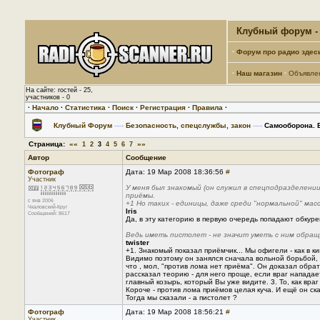
Клубный форум - 
·
Форум про радио здес
·
Наш магазин
·
Объявле
На сайте: гостей - 25,
участников - 0
·
Начало
·
Статистика
·
Поиск
·
Регистрация
·
Правила
·
Клубный Форум
—›
Безопасность, спецслужбы, закон
—›
Самооборона. В
Страница:
««
»»
1
2
3
4
5
6
7
Автор
Сообщение
Фотограф
Дата: 19 Мар 2008 18:36:56
#
Участник
У меня был знакомый (он служил в спецподразделени
приёмы.
с янв 2006
+1 Но таких - единицы, даже среди "нормальной" мас
Чкаловский-Круг
Iris
Сообщений: 8617
Да, в эту категорию в первую очередь попадают обкур
Ведь иметь пистолет - не значит уметь с ним обращ
twister
+1. Знакомый показал приёмчик... Мы офигели - как в ки
Видимо поэтому он занялся сначала вольной борьбой, за
что , мол, "против лома нет приёма". Он доказал обр
рассказал теорию - для него проще, если враг нападает
главный козырь, который Вы уже видите. 3. То, как вра
Короче - против лома приёмов целая куча. И ещё он ска
Тогда мы сказали - а пистолет ?
Фотограф
Дата: 19 Мар 2008 18:56:21
#
Участник