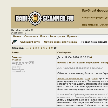
Клубный форум 
·
Форум про радио зде
·
Наш магазин
·
Объяв
На сайте: гостей - 34,
участников - 0
·
Начало
·
Статистика
·
Поиск
·
Регистрация
·
Правила
·
Клубный Форум
—›
Оружие и военная техника
—›
Первая тема форума -
Страница:
««
1
2
3
4
5
6
7
8
9
10
Автор
Сообщение
Ветерок
Дата: 19 Окт 2018 18:32:43
#
Участник
начало в теме "Взрыв, обрушение, пожар
с янв 2013
т.н. "культура обращения с оружием"
Верхняя Волга
Сообщений: 157
Объясните мне пожалуйста, что такое "кул
Эту ссылочку я уже когда-то давал
, прочти
регистрировалось вовсе. Так почему же в 
запросто лет на десять отправиться в "кр
просто висело на стене деревенского дома
была та самая культура, когда человека с 
И вот когда сбудется утопичная мечта фа
появится т.н. "культура обращения с ор
любым оружием
, а любое найденное у н
наказанием. И если уж так любишь пострел
просто вопрос, устроит? И найдется ли у