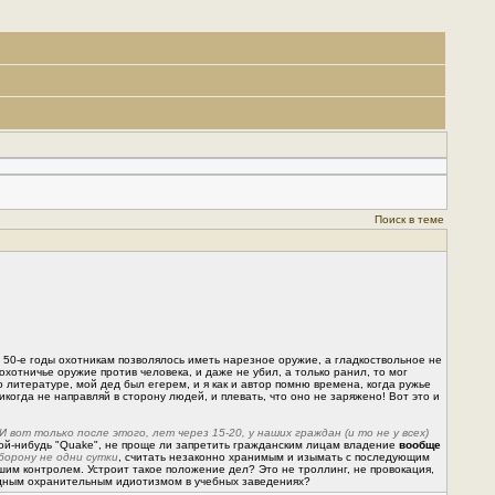
Поиск в теме
 в 50-е годы охотникам позволялось иметь нарезное оружие, а гладкоствольное не
охотничье оружие против человека, и даже не убил, а только ранил, то мог
о литературе, мой дед был егерем, и я как и автор помню времена, когда ружье
икогда не направляй в сторону людей, и плевать, что оно не заряжено! Вот это и
вот только после этого, лет через 15-20, у наших граждан (и то не у всех)
кой-нибудь "Quake", не проще ли запретить гражданским лицам владение
вообще
борону не одни сутки
, считать незаконно хранимым и изымать с последующим
йшим контролем. Устроит такое положение дел? Это не троллинг, не провокация,
редным охранительным идиотизмом в учебных заведениях?