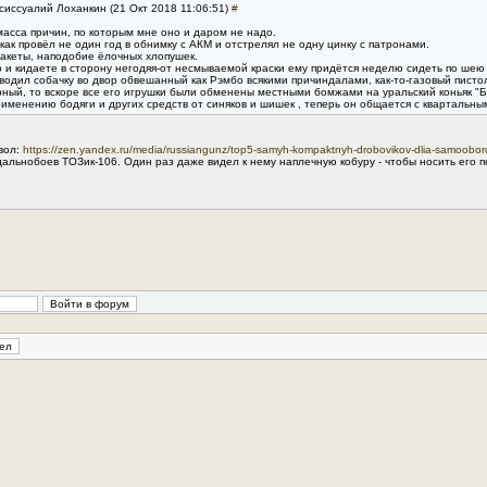
асиссуалий Лоханкин (21 Окт 2018 11:06:51)
#
масса причин, по которым мне оно и даром не надо.
как провёл не один год в обнимку с АКМ и отстрелял не одну цинку с патронами.
акеты, наподобие ёлочных хлопушек.
 и кидаете в сторону негодяя-от несмываемой краски ему придётся неделю сидеть по шею 
ыводил собачку во двор обвешанный как Рэмбо всякими причиндалами, как-то-газовый писто
рный, то вскоре все его игрушки были обменены местными бомжами на уральский коньяк "Б
именению бодяги и других средств от синяков и шишек , теперь он общается с квартальны
вол:
https://zen.yandex.ru/media/russiangunz/top5-samyh-kompaktnyh-drobovikov-dlia-samoo
льнобоев ТОЗик-106. Один раз даже видел к нему наплечную кобуру - чтобы носить его по