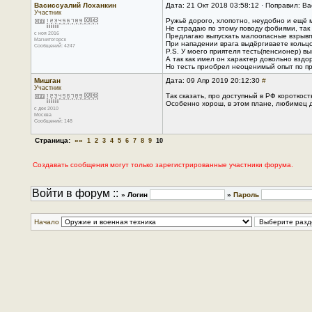
Васиссуалий Лоханкин
Дата: 21 Окт 2018 03:58:12 · Поправил: В
Участник
Ружьё дорого, хлопотно, неудобно и ещё 
Не страдаю по этому поводу фобиями, так 
с ноя 2016
Предлагаю выпускать малоопасные взрывп
Магнитогорск
При нападении врага выдёргиваете кольцо
Сообщений: 4247
P.S. У моего приятеля тесть(пенсионер) в
А так как имел он характер довольно вздо
Но тесть приобрел неоценимый опыт по пр
Мишган
Дата: 09 Апр 2019 20:12:30
#
Участник
Так сказать, про доступный в РФ короткост
Особенно хорош, в этом плане, любимец да
с дек 2010
Москва
Сообщений: 148
Страница:
««
1
2
3
4
5
6
7
8
9
10
Создавать сообщения могут только зарегистрированные участники форума.
Войти в форум ::
» Логин
»
Пароль
Начало