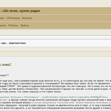
- обо всем, кроме радио
сь!
·
LPD-Форум
·
Копилка
ления
·
Рейтинг
·
Файлы
 про... короткоствол
, теракт"
ьтура"?
те еще раз, там в комментариях еще многое есть, а то некоторые до сих пор не верят, что
те годы не было стрельбы в школах и техникумах? Во-первых был закон. Если ты применил 
овавый ГУЛАГ". Это даже в художественной литературе тех лет описано. Но я знаю это не п
. Нам, детям внятно объясняли - без разрешения старших не трогай, а если дали в руки, н
детства учили, что такое хорошо и что такое плохо.
натов "больших и блестящих"... когда боевое оружие будет стрелять КАЖДЫЙ день... И 
ужием"
, а проще говоря, когда многие нынешние молодые люди путают реальный мир и ка
их оружие которым можно
в случае вторжения "инопланетян" будет держать активную о
ять зверушек - получай в руки оружие только на время охоты или в тире, и то под строжа
 кого воля так сделать, а не заниматься очередным маханием кулаками после драки и оче