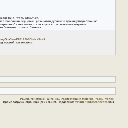
в ацетоне, чтобы отмыться.
лет, баллончик перцовый, резиновая дубинка и прочая утварь "бойца".
оярышник" и они вновь стали ждать его появления в квартале.
ми бомжами только с балкона.
borony-5ca3aedf78122b00b4aa54a9
д мышкой, как пистолет.
Рации, приемники, антенны. Радиостанции Motorola, Yaesu, Vertex.
Время загрузки страницы (сек.): 0.039. Поддержка:
miniBB
/
radioscanner
© 2004