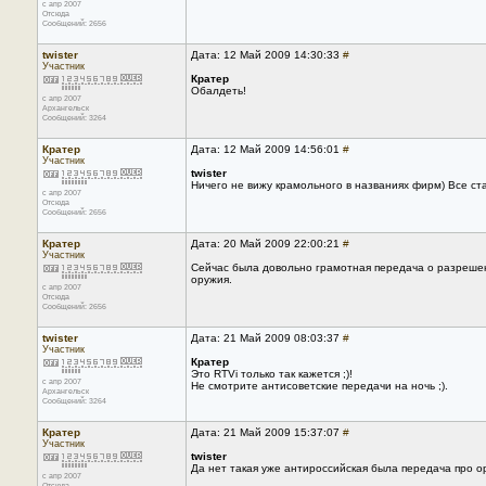
с апр 2007
Отсюда
Сообщений: 2656
twister
Дата: 12 Май 2009 14:30:33
#
Участник
Кратер
Обалдеть!
с апр 2007
Архангельск
Сообщений: 3264
Кратер
Дата: 12 Май 2009 14:56:01
#
Участник
twister
Ничего не вижу крамольного в названиях фирм) Все с
с апр 2007
Отсюда
Сообщений: 2656
Кратер
Дата: 20 Май 2009 22:00:21
#
Участник
Сейчас была довольно грамотная передача о разрешен
оружия.
с апр 2007
Отсюда
Сообщений: 2656
twister
Дата: 21 Май 2009 08:03:37
#
Участник
Кратер
Это RTVi только так кажется ;)!
с апр 2007
Не смотрите антисоветские передачи на ночь ;).
Архангельск
Сообщений: 3264
Кратер
Дата: 21 Май 2009 15:37:07
#
Участник
twister
Да нет такая уже антироссийская была передача про о
с апр 2007
Отсюда