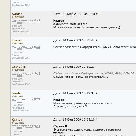
Отсюда
Сообщений: 2656
twister
Дата: 22 Май 2009 13:29:28
#
Участник
Кратер
а думаете поможет ;)?
с апр 2007
Может сначала на Украине потренеруемся ;).
Архангельск
Сообщений: 3264
Кратер
Дата: 14 Сен 2009 15:23:47
#
Участник
Сейчас заходит в Сафари стиль, АК-74, АКМ стоит 1850
с апр 2007
Отсюда
Сообщений: 2656
Сергей В
Дата: 14 Сен 2009 16:15:23
#
Участник
Сейчас заходит в Сафари стиль, АК-74, АКМ, РПК-74..
Самые, что ни есть, короткостволы...
с янв 2007
Челябинск
Сообщений: 2847
twister
Дата: 14 Сен 2009 16:19:37
#
Участник
Кратер
И что можно прийти купить просто так ?
с апр 2007
Али лицензия нужна ?
Архангельск
Сообщений: 3264
Кратер
Дата: 14 Сен 2009 16:54:10
#
Участник
Сергей В
Эта тема уже давно ушла далеко от коротких.
с апр 2007
twister
Отсюда