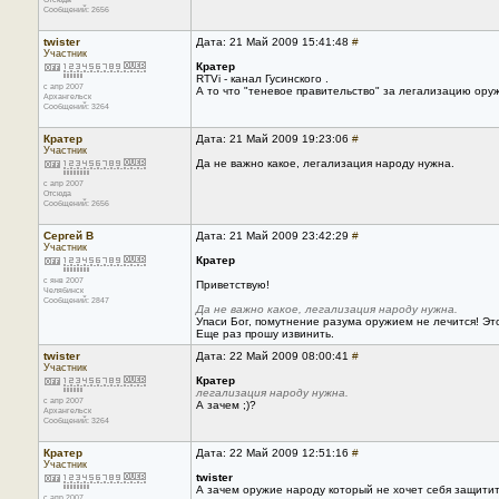
Сообщений: 2656
twister
Дата: 21 Май 2009 15:41:48
#
Участник
Кратер
RTVi - канал Гусинского .
с апр 2007
А то что "теневое правительство" за легализацию оружи
Архангельск
Сообщений: 3264
Кратер
Дата: 21 Май 2009 19:23:06
#
Участник
Да не важно какое, легализация народу нужна.
с апр 2007
Отсюда
Сообщений: 2656
Сергей В
Дата: 21 Май 2009 23:42:29
#
Участник
Кратер
с янв 2007
Приветствую!
Челябинск
Сообщений: 2847
Да не важно какое, легализация народу нужна.
Упаси Бог, помутнение разума оружием не лечится! Эт
Еще раз прошу извинить.
twister
Дата: 22 Май 2009 08:00:41
#
Участник
Кратер
легализация народу нужна.
с апр 2007
А зачем ;)?
Архангельск
Сообщений: 3264
Кратер
Дата: 22 Май 2009 12:51:16
#
Участник
twister
А зачем оружие народу который не хочет себя защитит
с апр 2007