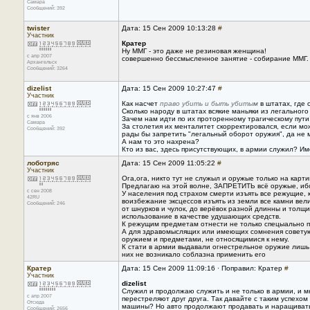
Самара
Сообщений: 392
twister
Дата: 15 Сен 2009 10:13:28
#
Участник
Кратер
Ну ММГ - это даже не резиновая женщина!
с апр 2007
совершенно бессмысленное занятие - собирание ММГ.
Архангельск
Сообщений: 3264
dizelist
Дата: 15 Сен 2009 10:27:47
#
Участник
Как насчет
право убить и быть убитым
в штатах, где 
Сколько народу в штатах всякие маньяки из легальног
с янв 2006
Зачем нам идти по их проторенному трагическому пути
Самара
За столетия их менталитет скорректировался, если мож
Сообщений: 392
рады бы запретить "легальный оборот оружия", да не м
А нам то это нахрена?
Кто из вас, здесь присутствующих, в армии служил? Им
лоботряс
Дата: 15 Сен 2009 11:05:22
#
Участник
Ога,ога, никто тут не служыл и оружые только на карти
Предлагаю на этой волне, ЗАПРЕТИТЬ всё оружые, иб
с сен 2008
У населения под страхом смерти изъять все режущие, 
42RU
воизбежание эксцессов изъять из земли все камни вел
Сообщений: 246
от шнурков и чулок, до верёвок разной длинны и толщи
использование в качестве удушающих средств.
К режущим предметам отнести не только спецыально п
А для здравомыслящих или имеющих сомнения советую
оружием и предметами, не относящимися к нему.
К стати в армии выдавали огнестрельное оружие лишь 
них не возникало соблазна применить его
Кратер
Дата: 15 Сен 2009 11:09:16 · Поправил: Кратер
#
Участник
dizelist
Служил и продолжаю служить и не только в армии, и м
с апр 2007
перестреляют друг друга. Так давайте с таким успехом
Отсюда
машины? Но авто продолжают продавать и наращивать п
Сообщений: 2656