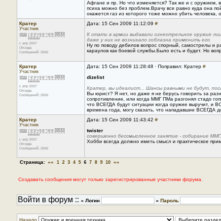
Афгане и пр. Но что изменяется? Так же и с оружием, в
психа можно без проблем.Врачу все равно куда она пой
окажется газ из которого тоже можно убить человека, 
Кратер
Дата: 15 Сен 2009 11:12:09
#
Участник
К стати в армии выдавали огнестрельное оружие лиш
даже у них не возникало соблазна применить его
с апр 2007
Ну по поводу дебилов вопрос спорный, самострелы и 
Отсюда
караулов как боевой службы.Было есть и будет. Но воп
Сообщений: 2656
Кратер
Дата: 15 Сен 2009 11:28:48 · Поправил: Кратер
#
Участник
dizelist
с апр 2007
Кратер, вы идеалист... Шансы равными не будут, по
Отсюда
Вы юрист? Я нет, но даже я не берусь говорить за ра
Сообщений: 2656
сопротивление, или когда ММГ ПМа разгонял стадо гопн
что ВСЕГДА будут ситуации когда оружие выручит, и ВС
времена года, могу сказать, что нападавшие ВСЕГДА д
Кратер
Дата: 15 Сен 2009 11:43:42
#
Участник
twister
совершенно бессмысленное занятие - собирание ММГ
с апр 2007
Хобби всегда должно иметь смысл и практическое пр
Отсюда
Сообщений: 2656
Страница:
««
»»
1
2
3
4
5
6
7
8
9
10
Создавать сообщения могут только зарегистрированные участники форума.
Войти в форум ::
» Логин
»
Пароль
Начало