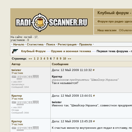
Клубный форум - 
·
Форум про радио здес
·
Наш магазин
·
Объявле
На сайте: гостей - 17,
участников - 0
·
Начало
·
Статистика
·
Поиск
·
Регистрация
·
Правила
·
Клубный Форум
—›
Оружие и военная техника
—›
Первая тема форума - п
Страница:
««
»»
1
2
3
4
5
6
7
8
9
10
Автор
Сообщение
twister
Дата: 12 Май 2009 11:10:32
#
Участник
Кратер
украинском предприятии "Шмайсер-Украина"
с апр 2007
Так и называется?
Архангельск
Сообщений: 3264
Кратер
Дата: 12 Май 2009 13:44:01
#
Участник
twister
Именно так. "Шмайсер-Украина", совместное предприя
с апр 2007
Отсюда
Сообщений: 2656
Кратер
Дата: 12 Май 2009 13:45:28
#
Участник
К счастью министр внутренних дел подал в отставку, п