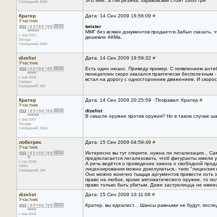
Это ММГ, а ПМ резина, харьковский стоит 2800 грн
Сообщений: 2656
Кратер
Дата: 14 Сен 2009 16:56:09
#
Участник
twister
ММГ без всяких документов продается.Забыл сказать, 
с апр 2007
дешевле АКМа.
Отсюда
Сообщений: 2656
dizelist
Дата: 14 Сен 2009 19:59:32
#
Участник
Есть один нюанс. Приведу пример. С появлением анти
пенициллин скоро оказался практически бесполезным - 
с янв 2006
встал на дорогу с односторонним движением. И скорос
Самара
Сообщений: 392
Кратер
Дата: 14 Сен 2009 20:25:59 · Поправил: Кратер
#
Участник
dizelist
В смысле оружие против оружия? Но в таком случае ша
с апр 2007
Отсюда
Сообщений: 2656
лоботряс
Дата: 15 Сен 2009 04:59:49
#
Участник
Интересно вы тут спорите, нужна ли легализация... С
предполагается легализовать, чтоб фигуранты имели у
с сен 2008
А речь ведётся о проведении закона о свободной прод
42RU
лицензирования можно доколупаться,- типо "лицензия 
Сообщений: 246
Оно можно конечно тыщщи аргументов привести хоть за
право на любое, кроме автоматического оружие, то пол
право только быть убитым. Даже застрелицца не имее
dizelist
Дата: 15 Сен 2009 10:11:06
#
Участник
Кратер, вы идеалист... Шансы равными не будут, посл
с янв 2006