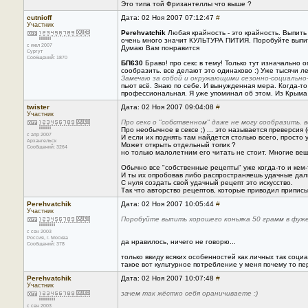
Это типа той Фризантеллы что выше ?
cutnioff
Дата: 02 Ноя 2007 07:12:47
#
Участник
Perehvatchik
Любая крайность - это крайность. Выпить 
очень много значит КУЛЬТУРА ПИТИЯ. Поробуйте выпить
с июл 2007
Думаю Вам понравится
Сургут
Сообщений: 1870
БП630
Браво! про секс в тему! Только тут изначально 
сообразить. все делают это одинаково :) Уже тысячи лет
Замечаю за собой и окружающими сезонно-социальн
пьют всё. Знаю по себе. И вынужденная мера. Когда-то я
профессиональная. Я уже упоминал об этом. Из Крыма
twister
Дата: 02 Ноя 2007 09:04:08
#
Участник
Про секс о "собственном" даже не могу сообразить. в
Про необычное в сексе ;) ... это называется преверсия 
с апр 2007
И если их поднять там найдется столько всего, просто 
Архангельск
Может открыть отдельный топик ?
Сообщений: 3264
но только малолетним его читать не стоит. Многие ве
Обычно все "собственные рецепты" уже когда-то и кем-
И ты их опробовав либо распространяешь удачные дал
С нуля создать свой удачный рецепт это искусство.
Так что авторство рецептов, которые приводил приписыва
Perehvatchik
Дата: 02 Ноя 2007 10:05:44
#
Участник
Поробуйте выпить хорошего коньяка 50 грамм в фужер
с сен 2003
Россия, г. Москва
да нравилось, ничего не говорю...
Сообщений: 378
только ввиду всяких особенностей как личных так соци
такое вот культурное потребление у меня почему то пе
Perehvatchik
Дата: 02 Ноя 2007 10:07:48
#
Участник
зачем так жёстко себя ораничиваете :)
с сен 2003