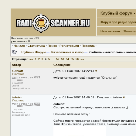
Клубный форум - 
·
Форум про радио здес
·
Наш магазин
·
Объявле
На сайте: гостей - 33,
участников - 0
·
Начало
·
Статистика
·
Поиск
·
Регистрация
·
Правила
·
Клубный Форум
—›
Развлечения и юмор
—›
Любимый алкогольный напито
Страница:
««
...
»»
1
2
3
4
5
52
53
54
55
56
Автор
Сообщение
cutnioff
Дата: 01 Ноя 2007 14:22:41
#
Участник
twister
согласен. ещё нравится "Стольная"
с июл 2007
Сургут
Сообщений: 1870
twister
Дата: 01 Ноя 2007 14:46:52 · Поправил: twister
#
Участник
cutnioff
Смотрю остальной народ с пьянством ;) завязал ;) ...
с апр 2007
Архангельск
Немного освежим ветку :
Сообщений: 3264
Сейчас много продается разной бормотушки (плодово-в
Типа Фризантелла. Дешёвая такая, охлажденной можн