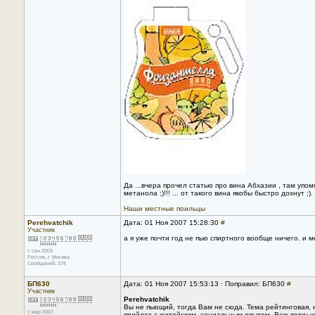
Да ...вчера прочел статью про вина Абхазии , там упо
метанола ;)!!! ... от такого вина якобы быстро дохнут ;).
Наши местные поильцы
Perehvatchik
Дата: 01 Ноя 2007 15:28:30
#
Участник
а я уже почти год не пью спиртного вообще ничего. и 
с сен 2003
Россия, г. Москва
Сообщений: 378
БП630
Дата: 01 Ноя 2007 15:53:13 · Поправил: БП630
#
Участник
Perehvatchik
Вы не пьющий, тогда Вам не сюда. Тема рейтинговая, н
с мар 2007
прийдет с житейским, социальным опытом. Всю ветку чит