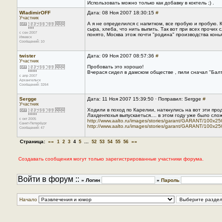
Использовать можно только как добавку в коктель ;) .
WladimirOFF
Дата: 08 Ноя 2007 18:30:15
#
Участник
А я не определился с напитком, все пробую и пробую. К
сыра, хлеба, что нить выпить. Так вот при всех прочих
с сен 2007
понято, Москва этож почти "родина" производства конья
Ижевск
Сообщений: 10
twister
Дата: 09 Ноя 2007 08:57:36
#
Участник
Пробовать это хорошо!
Вчерася сидел в дамском обществе , пили сначал "Балт
с апр 2007
Архангельск
Сообщений: 3264
Sergge
Дата: 11 Ноя 2007 15:39:50 · Поправил: Sergge
#
Участник
Ходили в поход по Карелии, наткнулись на вот эти прод
Лахденпохья выпускаеться.... в этом году уже было слож
с окт 2005
http://www.aalto.ru/images/stories/garant/GARANT/100x25
Санкт-Петербург
http://www.aalto.ru/images/stories/garant/GARANT/100x25
Сообщений: 47
Страница:
««
...
»»
1
2
3
4
5
52
53
54
55
56
Создавать сообщения могут только зарегистрированные участники форума.
Войти в форум ::
» Логин
»
Пароль
Начало