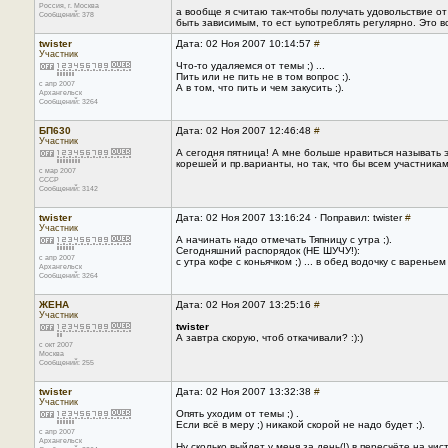
Россия, г. Москва
а вообще я считаю так-чтобы получать удовольствие от 
Сообщений: 378
быть зависимым, то ест ьупотреблять регулярно. Это 
twister
Дата: 02 Ноя 2007 10:14:57
#
Участник
Что-то удаляемся от темы ;) ...
Пить или не пить не в том вопрос ;).
с апр 2007
А в том, что пить и чем закусить ;).
Архангельск
Сообщений: 3264
БП630
Дата: 02 Ноя 2007 12:46:48
#
Участник
А сегодня пятница! А мне больше нравиться называть э
корешей и пр.варианты, но так, что бы всем участникам 
с мар 2007
CCCP
Сообщений: 3142
twister
Дата: 02 Ноя 2007 13:16:24 · Поправил: twister
#
Участник
А начинать надо отмечать Тяпницу с утра ;).
Сегодняшний распорядок (НЕ ШУЧУ!):
с апр 2007
с утра кофе с коньячком ;) ... в обед водочку с вареньем ;
Архангельск
Сообщений: 3264
ЖЕНА
Дата: 02 Ноя 2007 13:25:16
#
Участник
twister
А завтра скорую, чтоб откачивали? :):)
с окт 2007
Москва
Сообщений: 255
twister
Дата: 02 Ноя 2007 13:32:38
#
Участник
Опять уходим от темы ;) .
Если всё в меру ;) никакой скорой не надо будет ;).
с апр 2007
Архангельск
Ну сколько выйдет у меня за день(!) в пересчёте на чис