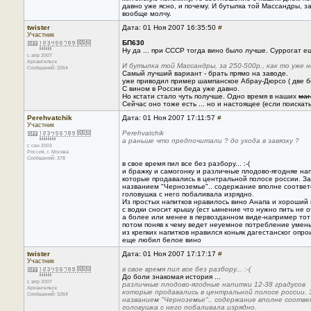
давно уже ясно, и почему. И бутылка той Массандры, за 
вообще молчу.
twister
Дата: 01 Ноя 2007 16:35:50
#
Участник
БП630
Ну да ... при СССР тогда вино было лучше. Суррогат е
с апр 2007
Архангельск
И бутылка той Массандры, за 250-500р., как то уже н
Сообщений: 3264
Самый лучший вариант - брать прямо на заводе.
уже приводил пример шампанское Абрау-Дюрсо ( две б
С вином в России беда уже давно.
Но кстати стало чуть получше. Одно время в наших
маг
Сейчас оно тоже есть ... но и настоящее (если поискат
Perehvatchik
Дата: 01 Ноя 2007 17:11:57
#
Участник
Perehvatchik
а раньше что предпочитали ? до ухода в завязку ?
с сен 2003
Россия, г. Москва
Сообщений: 378
в свое время пил все без разбору... :-(
и бражку и самогонку и различные плодово-ягодняе нап
которые продавались в центральной полосе россии. З
названием "Черноземье".. содержание вполне соответ
головушка с него побаливала изрядно.
Из простых напитков нравилось вино Анапа и хороший 
с водки сносит крышу (ест ьмнение что нужно пить не
а более или менее в первозданном виде-например тот ж
потом поняв к чему ведет неуемное потребление уменьш
из крепких напитков нравился коньяк дагестанског опр
еще любил белое вино
twister
Дата: 01 Ноя 2007 17:17:17
#
Участник
в свое время пил все без разбору... :-(
До боли знакомая история ...
с апр 2007
различные плодово-ягодные напитки 12-38 градусов
Архангельск
которые продавались в центральной полосе россии.
Сообщений: 3264
названием "Черноземье".. содержание вполне соотве
головушка с него побаливала изрядно.