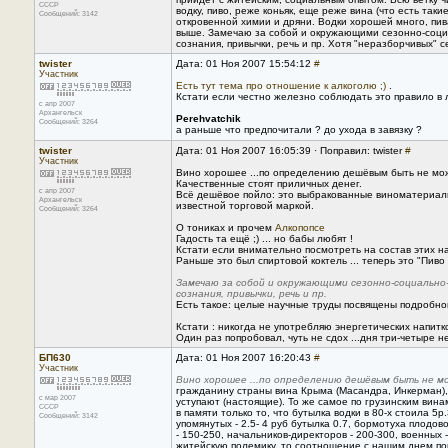
CCCP
водку, пиво, реже коньяк, еще реже вина (что есть так
Сообщений: 3142
откровенной химии и дряни. Водки хорошей много, пива
выше. Замечаю за собой и окружающими сезонно-социа
сознания, привычки, речь и пр. Хотя "неразборчивых" 
twister
Дата: 01 Ноя 2007 15:54:12
#
Участник
Есть тут тема про отношение к алкоголю ;)
.
Кстати если честно железно соблюдать это правило в 
с апр 2007
Архангельск
Perehvatchik
Сообщений: 3264
а раньше что предпочитали ? до ухода в завязку ?
twister
Дата: 01 Ноя 2007 16:05:39 · Поправил: twister
#
Участник
Вино хорошее ...по определению дешёвым быть не мо
Качественные стоят приличных денег.
с апр 2007
Всё дешёвое пойло: это выбракованные виноматериалы
Архангельск
известной торговой маркой.
Сообщений: 3264
О тониках и прочем
Алкопопсе
Гадость та ещё ;) ... но бабы любят !
Кстати если внимательно посмотреть на состав этих на
Раньше это был спиртовой коктель ... теперь это "Пиво
Замечаю за собой и окружающими сезонно-социально
сознания, привычки, речь и пр.
Есть такое: целые научные труды посвящены подробно
Кстати : никогда не употребляю энергетических напитко
Один раз попробовал, чуть не сдох ...дня три-четыре н
БП630
Дата: 01 Ноя 2007 16:20:43
#
Участник
Вино хорошее ...по определению дешёвым быть не 
гражданину страны вина Крыма (Масандра, Инкерман), 
с мар 2007
уступают (настоящие). То же самое по грузинским вина
CCCP
в памяти только то, что бутылка водки в 80-х стоила 5р
Сообщений: 3142
упомянутых - 2.5- 4 руб бутылка 0.7, бормотуха плодов
- 150-250, начальников-директоров - 200-300, военных 
житейскую полемику, то соотношение с нашим днем показ