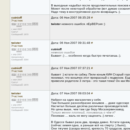
В выходные надыбал после продолжительных поисков кн
Может после некоторой обработки (вот думаю сосканить
Надо тему в конструктивное русло возвращать ;).
cutnioff
Дата: 06 Ноя 2007 08:35:28
#
Участник
twister
немного ошибся. пЕрВЕРсия :)
с июл 2007
Сургут
Сообщений: 1870
twister
Дата: 06 Ноя 2007 09:31:48
#
Участник
cutnioff
немного ошибся
с апр 2007
Бывает ;) ... особенно когда быстро печатаешь ;).
Архангельск
Сообщений: 3264
cutnioff
Дата: 07 Ноя 2007 07:37:21
#
Участник
бывает :) кстати по сабжу. Пили коньяк КИН Старый го
понимал, что коньячок этот прекрасный с подвохом. Ещё
с июл 2007
привезли родители 3 литра - это такая тема! Он как М
Сургут
Сообщений: 1870
twister
Дата: 07 Ноя 2007 09:03:04
#
Участник
Набрел на один магазинчик у себя.
Там большое разнообразие коньяков ... даже одесские 
с апр 2007
Насчитал больше десятка различных производителей.
Архангельск
Но цены выше, чем там где беру Мосазервинзавод.
Сообщений: 3264
Только менее плотный, понимаешь о чём я?
Понимаю ... жаль не могу заценить ;) лично .
В Одессе бывал раза два, правда давно. Кстати однаж
(сейчас химия одна, а раньше всё на спирту ;) было),
Они тягучие (сахара много), крепость 70 градусов, арома