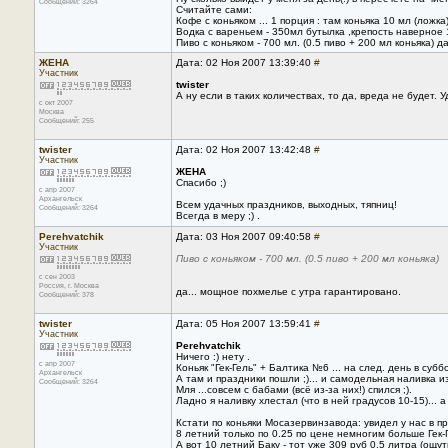
Сообщений: 3264
Считайте сами:
Кофе с коньяком ... 1 порция : там коньяка 10 мл (ложка
Водка с вареньем - 350мл бутылка ,крепость наверное 1
Пиво с коньяком - 700 мл. (0.5 пиво + 200 мл коньяка) д
ЖЕНА
Дата: 02 Ноя 2007 13:39:40
#
Участник
twister
А ну если в таких количествах, то да, вреда не будет. 
с окт 2007
Москва
Сообщений: 255
twister
Дата: 02 Ноя 2007 13:42:48
#
Участник
ЖЕНА
Спасибо ;)
с апр 2007
Архангельск
Всем удачных праздников, выходных, тяпниц!
Сообщений: 3264
Всегда в меру ;) .
Perehvatchik
Дата: 03 Ноя 2007 09:40:58
#
Участник
Пиво с коньяком - 700 мл. (0.5 пиво + 200 мл коньяка)
с сен 2003
Россия, г. Москва
да... мощное похмелье с утра гарантировано.
Сообщений: 378
twister
Дата: 05 Ноя 2007 13:59:41
#
Участник
Perehvatchik
Ничего :) нету .
с апр 2007
Коньяк "Гек-Гель" + Балтика №6 ... на след. день в субб
Архангельск
А там и праздники пошли ;)... и самодельная наливка 
Сообщений: 3264
Мля ...совсем с бабами (всё из-за них!) спился ;).
Ладно я наливку хлестал (что в ней градусов 10-15)... а
Кстати по коньяки Мосазервинзавода: увидел у нас в пр
8 летний только по 0.25 по цене немногим больше Гек-
А вот 10 летний Баку - тот уже 309 руб 0.5 литра (ощут