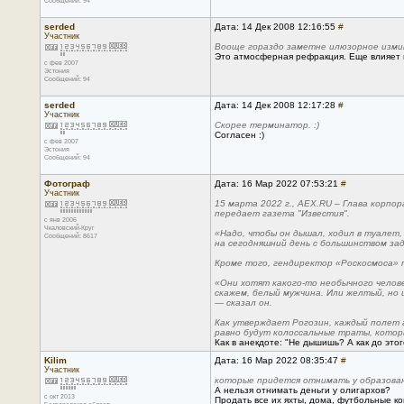
Сообщений: 94
serded
Дата: 14 Дек 2008 12:16:55
#
Участник
Вооще гораздо заметне илюзорное измин
Это атмосферная рефракция. Еще влияет 
с фев 2007
Эстония
Сообщений: 94
serded
Дата: 14 Дек 2008 12:17:28
#
Участник
Скорее терминатор. :)
Согласен :)
с фев 2007
Эстония
Сообщений: 94
Фотограф
Дата: 16 Мар 2022 07:53:21
#
Участник
15 марта 2022 г., AEX.RU – Глава корпо
передает газета "Известия".
с янв 2006
Чкаловский-Круг
«Надо, чтобы он дышал, ходил в туалет,
Сообщений: 8617
на сегодняшний день с большинством за
Кроме того, гендиректор «Роскосмоса»
«Они хотят какого-то необычного челове
скажем, белый мужчина. Или желтый, но
— сказал он.
Как утверждает Рогозин, каждый полет 
равно будут колоссальные траты, которы
Как в анекдоте: "Не дышишь? А как до этог
Kilim
Дата: 16 Мар 2022 08:35:47
#
Участник
которые придется отнимать у образовани
А нельзя отнимать деньги у олигархов?
с окт 2013
Продать все их яхты, дома, футбольные ко