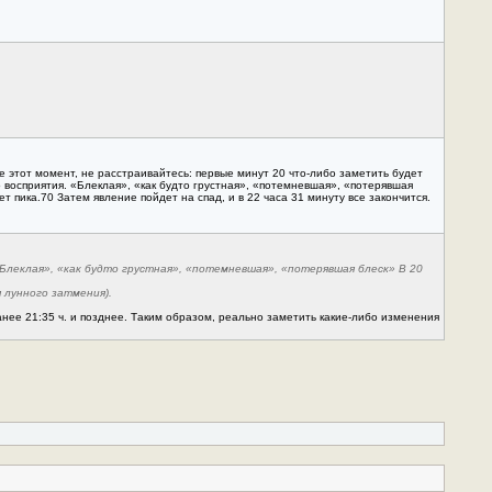
е этот момент, не расстраивайтесь: первые минут 20 что-либо заметить будет
 восприятия. «Блеклая», «как будто грустная», «потемневшая», «потерявшая
 пика.70 Затем явление пойдет на спад, и в 22 часа 31 минуту все закончится.
«Блеклая», «как будто грустная», «потемневшая», «потерявшая блеск» В 20
я лунного затмения).
нее 21:35 ч. и позднее. Таким образом, реально заметить какие-либо изменения