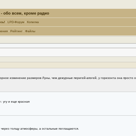
- обо всем, кроме радио
сь!
·
LPD-Форум
·
Копилка
ления
·
Рейтинг
·
Файлы
рное изминение размеров Луны, чем дежурные перигей-апогей, у горизонта она просто о
т.
угу и еще красная
т через толщу атмосферы, а остальные поглащаются.