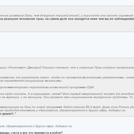
ение размеров Луны, чем дежурные перигей-апогей, у горизонта она просто огромная
на реальное положение луны, на самом деле она находится ниже чем мы ее наблюдаем(п
рации «Роскосмос» Дмитрий Рогозин считает, что к освоению Луны следует привлекать р
 кормился, его развлекать нужно, чтобы он занимался физическими упражнениями, иначе
дач справляются специальные механизмы.
 прокомментировал перспективы космической программы США.
ка туда послать. А я спрашиваю: зачем? Вот первый американский человек (по возобно
 и не мужчина, и не женщина. Они решают свои национальные внутренние проблемы. То
американцев на Луну по новой программе будет стоить $4,5 млрд. Даже если России у
е придется отнимать у образования, здравоохранения и других сфер, добавил он.
о дышал!.."
я, здравоохранения и других сфер, добавил он.
манды, счета и все это перевести в рубли?