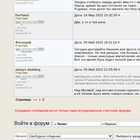
Белгородская область
Заодно отобрать скирды денег вместе с к
Сообщений: 4312
Народ, думаю бы дал согласие на такое...
Я думаю, этих денег бы хватило бы Луну 
FanTom2
Дата: 16 Мар 2022 10:32:30
#
Участник
Два, а то и три раза.
с мая 2021
Москва
Сообщений: 71
Фотограф
Дата: 05 Май 2023 18:11:24
#
Участник
Сегодня доставайте бинокли или просто см
невозможно. Но чем дальше, тем больше Лу
с янв 2006
блеск» - только некоторые впечатления, к
Чкаловский-Круг
Все это время Луна будет полной (как и п
Сообщений: 8617
always doubting
Дата: 05 Май 2023 21:55:09
#
Участник
смотрите в небо. Все начнется в 18 час
часов 23 минуты явление достигнет пик
с июн 2021
Затем явление пойдет на спад, и в 22 ча
Москва
Сообщений: 153
Над Москвой, над юго-восточным горизонт
в её облике было мягко говоря сложно, не
Страница:
««
1
2
Создавать сообщения могут только зарегистрированные участники форума.
Войти в форум ::
» Логин
»
Пароль
Начало