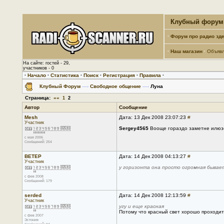
Клубный форум 
·
Форум про радио зде
·
Наш магазин
·
Объяв
На сайте: гостей - 29,
участников - 0
·
Начало
·
Статистика
·
Поиск
·
Регистрация
·
Правила
·
Клубный Форум
—›
Свободное общение
—›
Луна
Страница:
««
1
2
Автор
Сообщение
Mesh
Дата: 13 Дек 2008 23:07:23
#
Участник
Sergey4565
Вооще гораздо заметне илюзо
с мая 2006
Сообщений: 254
ВЕТЕР
Дата: 14 Дек 2008 04:13:27
#
Участник
у горизонта она просто огромная бывае
с фев 2008
Сообщений: 179
serded
Дата: 14 Дек 2008 12:13:59
#
Участник
угу и еще красная
Потому что красный свет хорошо проходи
с фев 2007
Эстония