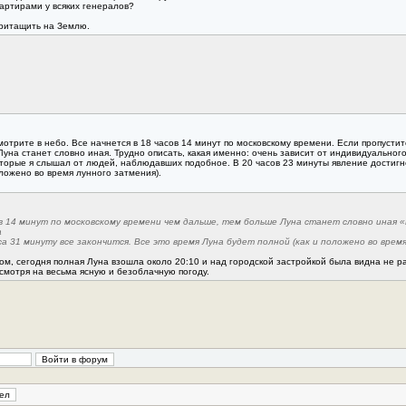
вартирами у всяких генералов?
притащить на Землю.
отрите в небо. Все начнется в 18 часов 14 минут по московскому времени. Если пропустит
на станет словно иная. Трудно описать, какая именно: очень зависит от индивидуального
оторые я слышал от людей, наблюдавших подобное. В 20 часов 23 минуты явление достигнет
оложено во время лунного затмения).
ов 14 минут по московскому времени чем дальше, тем больше Луна станет словно иная 
а
са 31 минуту все закончится. Все это время Луна будет полной (как и положено во врем
ом, сегодня полная Луна взошла около 20:10 и над городской застройкой была видна не ра
 смотря на весьма ясную и безоблачную погоду.