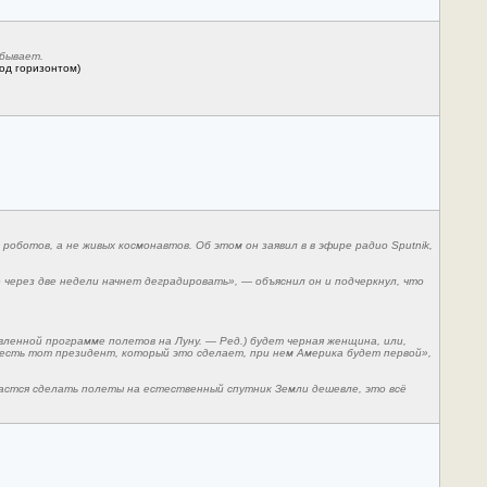
 бывает.
од горизонтом)
оботов, а не живых космонавтов. Об этом он заявил в в эфире радио Sputnik,
 через две недели начнет деградировать», — объяснил он и подчеркнул, что
вленной программе полетов на Луну. — Ред.) будет черная женщина, или,
 есть тот президент, который это сделает, при нем Америка будет первой»,
дастся сделать полеты на естественный спутник Земли дешевле, это всё