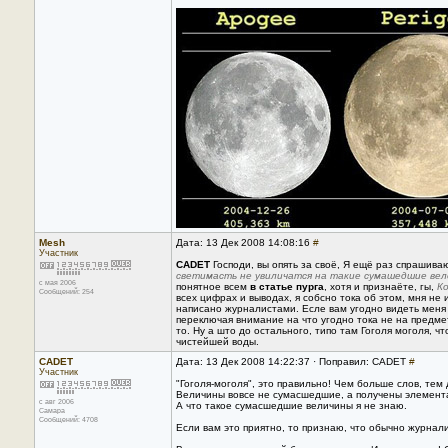
Mesh
Дата: 13 Дек 2008 14:08:16
#
Участник
CADET
Господи, вы опять за своё, Я ещё раз спрашиваю
светимасть не увиличатся на такие сумашедшие вел
с мая 2006
понятное всем
в статье пурга
, хотя и признаёте, гы,
Ко
Сообщений: 254
всех цифрах и выводах, я собсно тока об этом, мня не
написано журналистами. Есле вам угодно видеть меня 
переключая внимание на что угодно тока не на предме
то. Ну а што до остального, типо там Гоголя моголя, ч
чистейшей воды.
CADET
Дата: 13 Дек 2008 14:22:37 · Поправил: CADET
#
Участник
"Гоголя-моголя", это правильно! Чем больше слов, тем
Величины вовсе не сумасшедшие, а получены элемента
с авг 2006
А что такое сумасшедшие величины я не знаю.
Самара
Сообщений: 4708
Если вам это приятно, то признаю, что обычно журнал