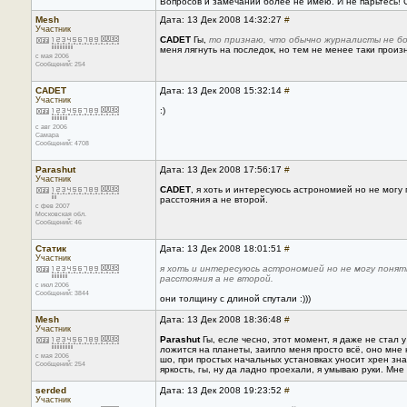
Вопросов и замечаний более не имею. И не парьтесь! С
Mesh
Дата: 13 Дек 2008 14:32:27
#
Участник
CADET
Гы,
то признаю, что обычно журналисты не бо
меня лягнуть на последок, но тем не менее таки произне
с мая 2006
Сообщений: 254
CADET
Дата: 13 Дек 2008 15:32:14
#
Участник
:)
с авг 2006
Самара
Сообщений: 4708
Parashut
Дата: 13 Дек 2008 17:56:17
#
Участник
CADET
, я хоть и интересуюсь астрономией но не мог
расстояния а не второй.
с фев 2007
Московская обл.
Сообщений: 46
Статик
Дата: 13 Дек 2008 18:01:51
#
Участник
я хоть и интересуюсь астрономией но не могу поня
расстояния а не второй.
с июл 2006
Сообщений: 3844
они толщину с длиной спутали :)))
Mesh
Дата: 13 Дек 2008 18:36:48
#
Участник
Parashut
Гы, есле чесно, этот момент, я даже не стал у
ложится на планеты, заипло меня просто всё, оно мне
с мая 2006
шо, при простых начальных установках уносит хрен знае
Сообщений: 254
яркость, гы, ну да ладно проехали, я умываю руки. Мн
serded
Дата: 13 Дек 2008 19:23:52
#
Участник