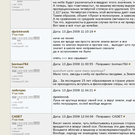
на небе будет различаться в квадрат этого значения, то
с авг 2006
А теперь, про «светимасть», по вашему меткому выраж
Самара
пропорциональна четвёртой степени его удаления. Отн
Сообщений: 4708
1,117 раза. Четвёртая степень этой величины даёт нам
Таким образом, объект «Луна» в полнолуние, в зависим
А по сравнению со средним значением светимости на
Так что, журналисты в данном случае почти и не привр
Вот вам и всё «гы» до копейки.
djelektronik
Дата: 13 Дек 2008 11:10:19
#
Участник
ниче не понял
луна же вроде как просто возле земли висит и все
с авг 2005
какие то апогеи перигеи и прочие геи... выходит што л
Сообщений: 142
значит в школе мне неправильно сказали
да и астрономии не было
опять
они
все скрывают
borman784
Дата: 13 Дек 2008 11:30:55 · Поправил: borman784
#
Участник
выходит што луна таки крутица?
Мало того, звезды к небу не прибиты гвоздями, а Земля
с июл 2004
Москва
Да... За последние 15 лет образование в стране упал
Сообщений: 286
не приходилось вступать в философские споры, но чел
лоботряс
Дата: 13 Дек 2008 11:34:21
#
Участник
djelektronik
Луна не крутица вокруг своей оси, а вкруг земли, ещё 
с сен 2008
либо полушарии, еслиб вообще видели.
42RU
Сообщений: 246
CADET
Дата: 13 Дек 2008 12:04:06 · Поправил: CADET
#
Участник
Висит около земли, чуть побалтываясь в разные сторо
вращается и вокруг своей оси. Поскольку эти два пер
с авг 2006
Возьмите яблочко и вишенку и поэкспериментируйте. М
Самара
Вообще, народу не знающему таких элементарных вещей
Сообщений: 4708