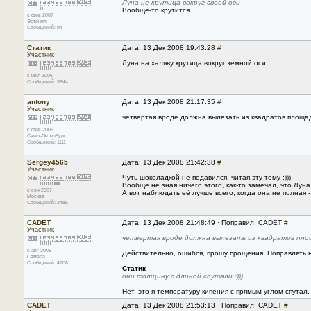
Луна не крутица вокруг своей оси
Вообще-то крутится.
с фев 2007
Эстония
Сообщений: 94
Статик
Дата: 13 Дек 2008 19:43:28
#
Участник
Луна на халяву крутица вокруг земной оси.
с июл 2006
Сообщений: 3844
antony
Дата: 13 Дек 2008 21:17:35
#
Участник
четвертая вроде должна вылезать из квадратов площади
с фев 2005
Санкт-Петербург
Сообщений: 1111
Sergey4565
Дата: 13 Дек 2008 21:42:38
#
Участник
Чуть шоколадкой не подавился, читая эту тему :)))
Вообще не зная ничего этого, как-то замечал, что Лун
с сен 2007
А вот наблюдать её лучше всего, когда она не полная 
Москва
Сообщений: 2485
CADET
Дата: 13 Дек 2008 21:48:49 · Поправил: CADET
#
Участник
четвертая вроде должна вылезать из квадратов площ
с авг 2006
Действительно, ошибся, прошу прощения. Поправлять не 
Самара
Сообщений: 4708
Статик
они толщину с длиной спутали :)))
Нет, это я температуру кипения с прямым углом спутал.
CADET
Дата: 13 Дек 2008 21:53:13 · Поправил: CADET
#