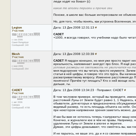
люди ходят на боках» (с)
какие то апогеи перигеи и прочие геи
Похоже, в школе вас больше интересовали не объясне
Но, для того, чтобы понять, как устроена Вселенная, э
Legion
Дата: 13 Дек 2008 12:31:13
#
Участник
CADET
+1000, я всегда говорил, что учебники надо было читать
с сен 2006
Санкт-Петербург
Сообщений: 140
Mesh
Дата: 13 Дек 2008 12:33:39
#
Участник
CADET
Я пардон конешно, но мня уже просто парит необ
иреальность, напоминает анегдот про блох. Я ещё раз
с мая 2006
угловые размеры не светимасть не увиличатся на т
Сообщений: 254
мня подозрение что вы читать просто неумеете. Зачем
статья в ней цифры, я говорю что это пурга, Вы начи
расматриваетмому вопросу. Изменене расстояния до 
понятного! Причём тут площать? Кто о ней вооще хоть
дальше, гы.
CADET
Дата: 13 Дек 2008 13:34:23 · Поправил: CADET
#
Участник
В том числовом примере, который вы приводите, име
расстояний Луны от Земли будет равно 1, 1 Надеюсь, в
с авг 2006
обыватели, для которых и предназначена обсуждаемая
Самара
видимый размер, то есть площадь объекта на небе. Она
Сообщений: 4708
при некотором напряжении зрения заметить можно, да
И как бы вам не хотелось теперь «запуржить» вашу нек
Конечно, и журналюги кое в чём не правы. Например,
удалением Луны от Земли в апогее и перигее.
Думаю, эти цифры доказывают, что смеётесь вы, как го
И не парьтесь, не ваше это, да и я со своими поправка