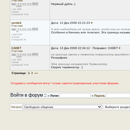
Участник
Нервный дубль :)
с авг 2006
Самара
Сообщений: 4708
serded
Дата: 13 Дек 2008 22:21:23
#
Участник
А вот наблюдать её лучше всего, когда она не полн
Особенно в бинокль или телескоп. Эта граница называ
с фев 2007
Эстония
Сообщений: 94
CADET
Дата: 13 Дек 2008 22:34:12 · Поправил: CADET
#
Участник
на границе света и темноты поверхность выглядит 
Рельефнее
с авг 2006
Самара
Эта граница называется Терминатор.
Сообщений: 4708
Скорее терминатор. :)
Страница:
»»
1
2
Создавать сообщения могут только зарегистрированные участники форума.
Войти в форум ::
» Логин
»
Пароль
Начало