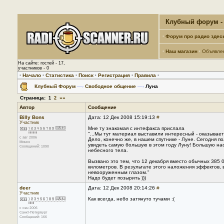
Клубный форум - 
·
Форум про радио здес
·
Наш магазин
·
Объявле
На сайте: гостей - 17,
участников - 0
·
Начало
·
Статистика
·
Поиск
·
Регистрация
·
Правила
·
Клубный Форум
—›
Свободное общение
—›
Луна
Страница:
»»
1
2
Автор
Сообщение
Billy Bons
Дата: 12 Дек 2008 15:19:13
#
Участник
Мне ту знакомая с интефакса прислала
"...Мы тут материал выставили интересный - оказывает
с авг 2006
Дело, конечно же, в нашем спутнике - Луне. Сегодня п
Минск
увидеть самую большую в этом году Луну! Большую наст
Сообщений: 1090
небесного тела.
Вызвано это тем, что 12 декабря вместо обычных 385 0
километров. В результате этого наложения эффектов, 
невооруженным глазом."
Надо будет позырить )))
deer
Дата: 12 Дек 2008 20:14:26
#
Участник
Как всегда, небо затянуто тучами :(
с сен 2006
Санкт-Петербург
Сообщений: 166