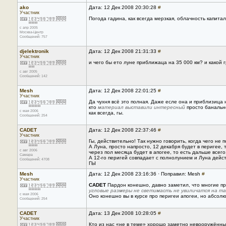
ako
Дата: 12 Дек 2008 20:30:28
#
Участник
Погода гадина, как всегда мерзкая, облачность капита
с апр 2005
Москва-Центр
Сообщений: 757
djelektronik
Дата: 12 Дек 2008 21:31:33
#
Участник
и чего бы ето луне приближаца на 35 000 км? и какой 
с авг 2005
Сообщений: 142
Mesh
Дата: 12 Дек 2008 22:01:25
#
Участник
Да чухня всё это полная. Даже есле она и приблизица
кто
материал выставили интересный
просто банально
с мая 2006
как всегда, гы.
Сообщений: 254
CADET
Дата: 12 Дек 2008 22:37:46
#
Участник
Гы, действительно! Так нужно говорить, когда чего не 
А Луна, просто напросто, 12 декабря будет в перигее, 
с авг 2006
через пол месяца будет в апогее, то есть дальше всего
Самара
А 12-го перигей совпадает с полнолунием и Луна дейст
Сообщений: 4708
ГЫ
Mesh
Дата: 12 Дек 2008 23:16:36 · Поправил: Mesh
#
Участник
CADET
Пардон конешно, давно заметил, что многие пр
угловые размеры не светимасть не увиличатся на т
с мая 2006
Оно конешно вы в курсе про перигеи апогеи, но абсолют
Сообщений: 254
CADET
Дата: 13 Дек 2008 10:28:05
#
Участник
Кто из нас «не в теме» хорошо заметно невооружённым