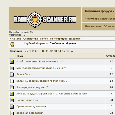
Клубный форум - 
·
Форум про радио здес
·
Наш магазин
·
Объявле
На сайте: гостей - 19,
участников - 0
·
Начало
·
Статистика
·
Поиск
·
Регистрация
·
Правила
·
Клубный Форум
—›
Свободное общение
Страница:
««
...
»»
1
2
3
10
11
12
13
14
15
16
Тема
Ответ
Какой тип бритвы Вы предпочитаете?
17
Мониторим вспышку на Луне 10 июня ?
8
Завел блог...
12
Колдуны, ведьмы, бабки и прочая херь...
13
А аквариумы есть у кого?
26
Хочешь похудеть спроси меня ... "Как опять начинается?"
7
Слова - паразиты
23
Применение для вышки
6
Забавная астрология
23