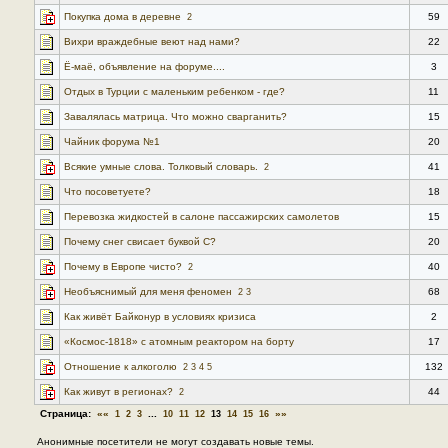
Покупка дома в деревне
59
2
Вихри враждебные веют над нами?
22
Ё-маё, объявление на форуме....
3
Отдых в Турции с маленьким ребенком - где?
11
Завалялась матрица. Что можно сварганить?
15
Чайник форума №1
20
Всякие умные слова. Толковый словарь.
41
2
Что посоветуете?
18
Перевозка жидкостей в салоне пассажирских самолетов
15
Почему снег свисает буквой С?
20
Почему в Европе чисто?
40
2
Необъяснимый для меня феномен
68
2
3
Как живёт Байконур в условиях кризиса
2
«Космос-1818» с атомным реактором на борту
17
Отношение к алкоголю
132
2
3
4
5
Как живут в регионах?
44
2
Страница:
««
...
»»
1
2
3
10
11
12
13
14
15
16
Анонимные посетители не могут создавать новые темы.