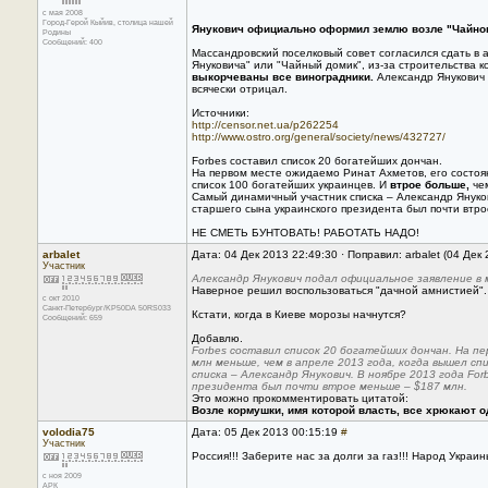
с мая 2008
Город-Герой Кыйив, столица нашей
Янукович официально оформил землю возле "Чайного
Родины
Сообщений: 400
Массандровский поселковый совет согласился сдать в 
Януковича" или "Чайный домик", из-за строительства 
выкорчеваны все виноградники.
Александр Янукович 
всячески отрицал.
Источники:
http://censor.net.ua/p262254
http://www.ostro.org/general/society/news/432727/
Forbes составил список 20 богатейших дончан.
На первом месте ожидаемо Ринат Ахметов, его состоя
список 100 богатейших украинцев. И
втрое больше,
чем
Самый динамичный участник списка – Александр Януко
старшего сына украинского президента был почти втр
НЕ СМЕТЬ БУНТОВАТЬ! РАБОТАТЬ НАДО!
arbalet
Дата: 04 Дек 2013 22:49:30 · Поправил: arbalet (04 Дек
Участник
Александр Янукович подал официальное заявление в 
Наверное решил воспользоваться "дачной амнистией".
с окт 2010
Санкт-Петербург/KP50DA 50RS033
Кстати, когда в Киеве морозы начнутся?
Сообщений: 659
Добавлю.
Forbes составил список 20 богатейших дончан. На п
млн меньше, чем в апреле 2013 года, когда вышел сп
списка – Александр Янукович. В ноябре 2013 года Fo
президента был почти втрое меньше – $187 млн.
Это можно прокомментировать цитатой:
Возле кормушки, имя которой власть, все хрюкают о
volodia75
Дата: 05 Дек 2013 00:15:19
#
Участник
Россия!!! Заберите нас за долги за газ!!! Народ Украины
с ноя 2009
АРК