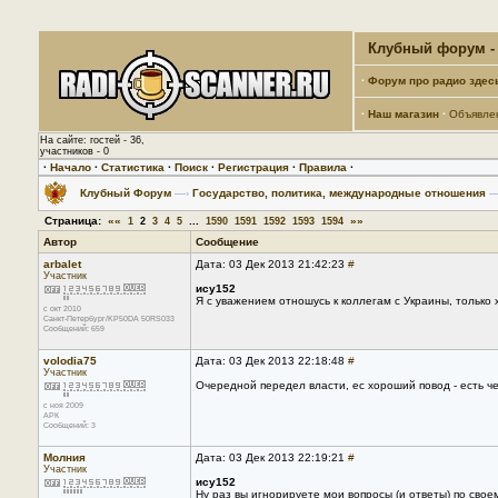
Клубный форум - 
·
Форум про радио здес
·
Наш магазин
·
Объявле
На сайте: гостей - 36,
участников - 0
·
Начало
·
Статистика
·
Поиск
·
Регистрация
·
Правила
·
Клубный Форум
—›
Государство, политика, международные отношения
—
Страница:
««
...
»»
1
2
3
4
5
1590
1591
1592
1593
1594
Автор
Сообщение
arbalet
Дата: 03 Дек 2013 21:42:23
#
Участник
ису152
Я с уважением отношусь к коллегам с Украины, только
с окт 2010
Санкт-Петербург/KP50DA 50RS033
Сообщений: 659
volodia75
Дата: 03 Дек 2013 22:18:48
#
Участник
Очередной передел власти, ес хороший повод - есть чем
с ноя 2009
АРК
Сообщений: 3
Молния
Дата: 03 Дек 2013 22:19:21
#
Участник
ису152
Ну раз вы игнорируете мои вопросы (и ответы) по свое