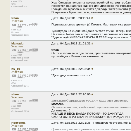
с мая 2004
Хех, большая половина трудоспособной латвии горбатит
СПб
Несмотря на наличие одного или двух верхних образов
Сообщений: 1241
Гражданам в розовых очечках для ради эксперимента (
Понравится буквально все, начиная с величины подохо
triton
Дата: 04 Дек 2013 20:11:41
#
Участник
Порвалась связь времен (с) Гамлет. Мартышки уже разг
с окт 2009
«Джигурда на сцене Майдана читает стихи. Теперь я за
Россия
На своем Twitter сам артист написал несколько постов
Сообщений: 6716
"Здравствуй КИЕВСКАЯ РУСЬ/ Я ТЕБЕ еще приснюсь..." 
Mamadu
Дата: 04 Дек 2013 21:51:31
#
Участник
triton
Он там что-нить, в оде своей, про гениталии начертал
с мар 2010
про майдан с Богом там каким-то :-)
Надо жить у моря
Сообщений: 4461
hs_19
Дата: 04 Дек 2013 22:03:35
#
Участник
"Джигурда головного мозга"
с мая 2004
СПб
Сообщений: 1241
triton
Дата: 04 Дек 2013 22:20:00
#
Участник
Здравствуй КИЕВСКАЯ РУСЬ/ Я ТЕБЕ еще приснюсь
MAMADU
с окт 2009
Он там что-нить, в оде своей, про гениталии начер
Россия
Да конечно :)
Сообщений: 6716
И ВАЩЕ Я ВЕСЬ БАЛДА ПОТОМУ ЧТО ДЖИГУРДА
СКОРО ВЫНУ ИЗ ШТАНИН И СКАЖУ ЧТО ГРАЖДАНИН
Неотесла
Дата: 04 Дек 2013 22:21:38 · Поправил: Неотесла (05 Д
Участник
Провокаторов, недоумков и просто негодяев там хва