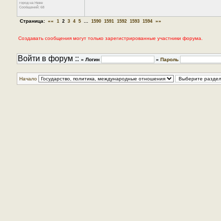
город на Неве
Сообщений: 68
Страница:
««
...
»»
1
2
3
4
5
1590
1591
1592
1593
1594
Создавать сообщения могут только зарегистрированные участники форума.
Войти в форум ::
» Логин
»
Пароль
Начало