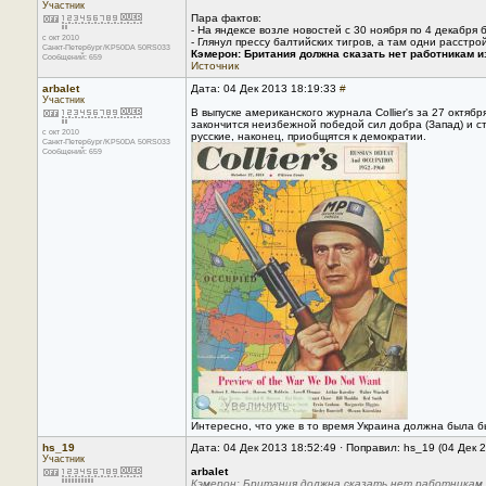
Участник
Пара фактов:
- На яндексе возле новостей с 30 ноября по 4 декабря
с окт 2010
- Глянул прессу балтийских тигров, а там одни расстро
Санкт-Петербург/KP50DA 50RS033
Кэмерон: Британия должна сказать нет работникам и
Сообщений: 659
Источник
arbalet
Дата: 04 Дек 2013 18:19:33
#
Участник
В выпуске американского журнала Collier's за 27 октяб
закончится неизбежной победой сил добра (Запад) и с
с окт 2010
русские, наконец, приобщятся к демократии.
Санкт-Петербург/KP50DA 50RS033
Сообщений: 659
Интересно, что уже в то время Украина должна была 
hs_19
Дата: 04 Дек 2013 18:52:49 · Поправил: hs_19 (04 Дек 
Участник
arbalet
Кэмерон: Британия должна сказать нет работникам 