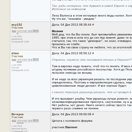
Так, ради интереса, что думают в самой Европе о ев
Источник на немецком
Леха Валенса в этом интервью много воды налил, болт
Ну что-же, "поживём - увидим."
ису152
Дата: 04 Дек 2013 08:38:44
#
Участник
Молния
Мой дед, что бы Вы знали, был чрезвычайно уважаемым 
с сен 2011
1995, при этом в селе его до сих пор помнят, даже те
Крыжополь
считался, так, что такое "демократ", он знал, очевидн
Сообщений: 1348
прошлись не слабо.
Что ж Вы так свою страну не любите, что за оголтел
triton
Дата: 04 Дек 2013 08:56:12
#
Участник
Странно, неужели это понимают только в Украине!?
с окт 2009
Там в европах надо пожить, чтоб что-то понять. И весь 
Россия
штурму поляками российского посольства. Хотя до Поль
Сообщений: 6716
польское никогда не возьму.
И не надо за всех украинцев решать- по последним ук
определились. Поэтому и еврореволюция сдулась, на
цивилизованные люди делают. И все хорошо будет.
с какого перепуга украинцы решили, что их примут в
И это вызывает улыбку. Чем украинцы лучше ромелл, п
низкоквалифицированная -прислуга, сантехники, ну и д
Нет работы, нет денег. Никто ничего сейчас просто та
первого раза славяне не поняли.
Ветерок
Дата: 04 Дек 2013 09:00:09
#
Участник
Цитата с основного форума:
с янв 2013
участник
Starover
Верхняя Волга
Сообщений: 157