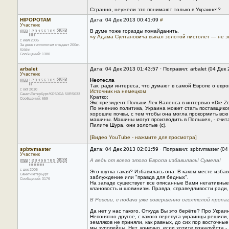
Странно, неужели это понимают только в Украине!?
HIPOPOTAM
Дата: 04 Дек 2013 00:41:09
#
Участник
В думе тоже горазды помайданить.
«у Адама Султановича выпал золотой пистолет — не з
с июл 2005
За день гиппопотам съедает 200кг.
травы
Сообщений: 1380
arbalet
Дата: 04 Дек 2013 01:43:57 · Поправил: arbalet (04 Дек
Участник
Неотесла
Так, ради интереса, что думают в самой Европе о евро
с окт 2010
Источник на немецком
Санкт-Петербург/KP50DA 50RS033
Кратко:
Сообщений: 659
Экс-президент Польши Лех Валенса в интервью «Die Zei
По мнению политика, Украина может стать поставщико
хорошие почвы, с тем чтобы она могла прокормить всю
машины. Машины могут производить в Польше», - счита
Пилите Шура, они золотые (с).
[Видео YouTube - нажмите для просмотра]
spbtvmaster
Дата: 04 Дек 2013 02:01:59 · Поправил: spbtvmaster (0
Участник
А ведь от всего этого Европа избавилась! Сумела!
с дек 2006
Это шутка такая? Избавилась она. В каком месте избав
Санкт-Петербург
заблуждение или "правда для бедных".
Сообщений: 3176
На западе существует все описанные Вами негативные 
клановость и шовинизм. Правда, справедливости ради, 
В России, с подачи уже совершенно оголтелой пропаг
Да нет у нас такого. Откуда Вы это берёте? Про Украин
Непонятно другое, с какого перепуга украинцы решили,
земляков не приняли, как равных, до сих пор восточны
мы эуропейцы. Нет, конечно, если хотите пожалуйста - 