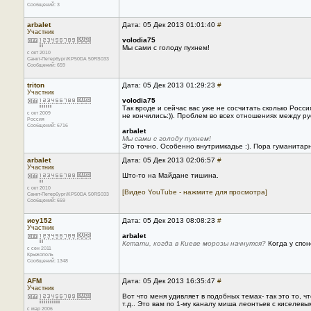
Сообщений: 3
arbalet
Дата: 05 Дек 2013 01:01:40
#
Участник
volodia75
Мы сами с голоду пухнем!
с окт 2010
Санкт-Петербург/KP50DA 50RS033
Сообщений: 659
triton
Дата: 05 Дек 2013 01:29:23
#
Участник
volodia75
Так вроде и сейчас вас уже не сосчитать сколько Росс
с окт 2009
не кончились:)). Проблем во всех отношениях между ру
Россия
Сообщений: 6716
arbalet
Мы сами с голоду пухнем!
Это точно. Особенно внутримкадье :). Пора гуманитарн
arbalet
Дата: 05 Дек 2013 02:06:57
#
Участник
Што-то на Майдане тишина.
с окт 2010
[Видео YouTube - нажмите для просмотра]
Санкт-Петербург/KP50DA 50RS033
Сообщений: 659
ису152
Дата: 05 Дек 2013 08:08:23
#
Участник
arbalet
Кстати, когда в Киеве морозы начнутся?
Когда у спон
с сен 2011
Крыжополь
Сообщений: 1348
AFM
Дата: 05 Дек 2013 16:35:47
#
Участник
Вот что меня удивляет в подобных темах- так это то, 
т.д.. Это вам по 1-му каналу миша леонтьев с киселевы
с мар 2006