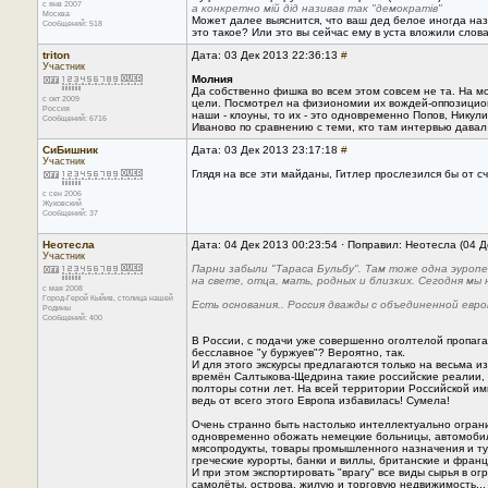
с янв 2007
а конкретно мій дід називав так "демократів"
Москва
Может далее выяснится, что ваш дед белое иногда наз
Сообщений: 518
это такое? Или это вы сейчас ему в уста вложили слова
triton
Дата: 03 Дек 2013 22:36:13
#
Участник
Молния
Да собственно фишка во всем этом совсем не та. На мо
с окт 2009
цели. Посмотрел на физиономии их вождей-оппозиционе
Россия
наши - клоуны, то их - это одновременно Попов, Никули
Сообщений: 6716
Иваново по сравнению с теми, кто там интервью давал 
СиБишник
Дата: 03 Дек 2013 23:17:18
#
Участник
Глядя на все эти майданы, Гитлер прослезился бы от сч
с сен 2006
Жуковский
Сообщений: 37
Неотесла
Дата: 04 Дек 2013 00:23:54 · Поправил: Неотесла (04 Д
Участник
Парни забыли "Тараса Бульбу". Там тоже одна эуроп
на свете, отца, мать, родных и близких. Сегодня мы
с мая 2008
Город-Герой Кыйив, столица нашей
Есть основания.. Россия дважды с объединенной европ
Родины
Сообщений: 400
В России, с подачи уже совершенно оголтелой пропаган
бесславное "у буржуев"? Вероятно, так.
И для этого экскурсы предлагаются только на весьма и
времён Салтыкова-Щедрина такие российские реалии, к
полторы сотни лет. На всей территории Российской им
ведь от всего этого Европа избавилась! Сумела!
Очень странно быть настолько интеллектуально ограни
одновременно обожать немецкие больницы, автомобили 
мясопродукты, товары промышленного назначения и ту
греческие курорты, банки и виллы, британские и фран
И при этом экспортировать "врагу" все виды сырья в о
самолёты, острова, жилую и торговую недвижимость...