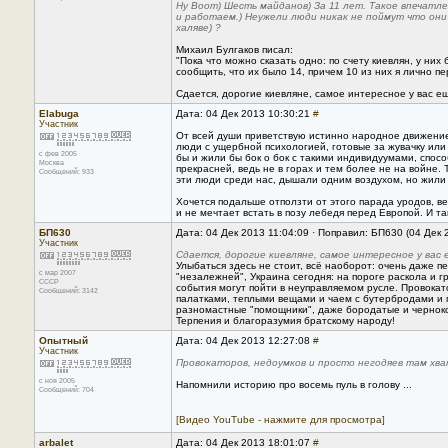
Ну Воот) Шесть майданов) За 11 лет. Такое впечатл
и работаем.) Неужели люди никак не поймут что они
халяве) ?
Михаил Булгаков писал:
"Пока что можно сказать одно: по счету киевлян, у ни
сообщить, что их было 14, причем 10 из них я лично п
Сдается, дорогие киевляне, самое интересное у вас ещ
Elabuga
Дата: 04 Дек 2013 10:30:21
#
Участник
От всей души приветствую истинно народное движение
люди с ущербной психологией, готовые за жувачку или 
с фев 2005
бы и жили бы бок о бок с такими индивидуумами, спос
Москва
прекрасней, ведь не в горах и тем более не на войне.
Сообщений: 933
эти люди среди нас, дышали одним воздухом, но жили п
Хочется подальше отползти от этого парада уродов, ве
и не мечтает встать в позу лебедя перед Европой. И т
БП630
Дата: 04 Дек 2013 11:04:09 · Поправил: БП630 (04 Дек 
Участник
Сдается, дорогие киевляне, самое интересное у вас 
Улыбаться здесь не стоит, всё наоборот: очень даже 
с мар 2007
"незалежней", Украина сегодня: на пороге раскола и г
CCCP
события могут пойти в неуправляемом русле. Провокат
Сообщений: 3142
палатками, теплыми вещами и чаем с бутербродами и п
разномастные "помощники", даже бородатые и чернокож
Терпения и благоразумия братскому народу!
Опытный
Дата: 04 Дек 2013 12:27:08
#
Участник
Провокаторов, недоумков и просто негодяев там хв
с ноя 2005
Напомнили историю про восемь пуль в голову ...
Сообщений: 704
[Видео YouTube - нажмите для просмотра]
arbalet
Дата: 04 Дек 2013 18:01:07
#