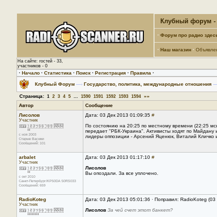
Клубный форум - 
·
Форум про радио здес
·
Наш магазин
·
Объявле
На сайте: гостей - 33,
участников - 0
·
Начало
·
Статистика
·
Поиск
·
Регистрация
·
Правила
·
Клубный Форум
—›
Государство, политика, международные отношения
—
Страница:
...
»»
1
2
3
4
5
1590
1591
1592
1593
1594
Автор
Сообщение
Лисолов
Дата: 03 Дек 2013 01:09:35
#
Участник
По состоянию на 20:25 по местному времени (22:25 мск
передает "РБК-Украина". Активисты ходят по Майдану
с ноя 2003
лидеры оппозиции - Арсений Яценюк, Виталий Кличко и
Старые Васюки
Сообщений: 101
arbalet
Дата: 03 Дек 2013 01:17:10
#
Участник
Лисолов
Вы опоздали. За все уплочено.
с окт 2010
Санкт-Петербург/KP50DA 50RS033
Сообщений: 659
RadioKoteg
Дата: 03 Дек 2013 05:01:36 · Поправил: RadioKoteg (03
Участник
Лисолов
За чей счет этот банкет?