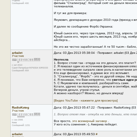
Родины
фильма "Сталинград". Который снят на деньги пенсион
Сообщений: 400
телеканалов.
И тут же для примера:
Янукович, декларация о доходах 2010 года (приход к вл
И далее по сообщению Форбс-Украина:
Юный сынок его, через три годика, 2013 год, апрель
Юный сынок его, через шесть месяцев, 2013 год, нояб
айсберга...
Но это же честно заработанные! А те 50 тысяч - бабло
arbalet
Дата: 03 Дек 2013 05:38:04 · Поправил: arbalet (03 Дек
Участник
Неотесла
1. Вопрос стоял так - откуда на это деньги, кто платит?
с окт 2010
2. Я показал один из источников финансирования оппо
Санкт-Петербург/KP50DA 50RS033
и это телевидение сыграло свою роль в нагнетании а
Сообщений: 659
Кто еще финансировал, я думаю все это всплывет.
3. "Сталинград", "Форбс" - это из другой оперы. Не на
4. Я понимаю, что Вам неприятно, что
светлые идеи 
5. С Януковичем и компанией, разбирайтесь сами.
Кстати, удачно так получилось - деньги в сентябре, май
Вечером деньги, утром стулья.
А можно наоборот? Можно, но деньги вперед!
[Видео YouTube - нажмите для просмотра]
RadioKoteg
Дата: 03 Дек 2013 05:47:22 · Поправил: RadioKoteg (03
Участник
1. Вопрос стоял так - откуда на это деньги, кто пл
с сен 2006
Все просто,
это всемирный заговор
.
Киев
У кого есть сомнения :-), Америка победит.
Сообщений: 1231
arbalet
Дата: 03 Дек 2013 05:49:53
#