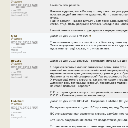
Участник
Было бы чем решать.
с дек 2006
Раньше я думал, что в Европу страну тянет за уши рук
Санкт-Петербург
простых людей им понятно дела нет. Но, то количество
Сообщений: 3176
плохо.
Парни забыли "Тараса Бульбу". Там тоже одна эуропей
свете, отца, мать, родных и близких. Сегодня мы наб
Низкий поклон силовым структурам и в первую очередь
QTX
Дата: 03 Дек 2013 17:51:28
#
Участник
Я не понимаю одного: с какой стати Россия должна о
Такое ощущение, что вся эта говорильня со всех дуро
с мая 2004
пусть мне тут ещё скажут, что у нас их нет.
Москва
Сообщений: 69
ису152
Дата: 03 Дек 2013 18:05:27 · Поправил: ису152 (03 Дек
Участник
Я зарекся писать в квазиполитические темы, типа этой,
галимый неоколониализм во всей своей неприкрытой к
с сен 2011
еврочиновником хрен договоришься, сунет под нос бума
Крыжополь
бумажку, а не на её содержимое? Где возможность без
Сообщений: 1348
У турков ещё можно спросить, как им лет сорок итерац
Для меня весь тот бардак который, твориться в Матер
по своей привычке - горлом?
П.С. это крик души и вопрос риторический, можно и не 
П.С.С. в Киев все равно по весне поеду.
Es4dbad
Дата: 03 Дек 2013 18:34:41 · Поправил: Es4dbad (03 Де
Участник
Вы лучше спросите что даст ЕС простому народу Украин
с июл 2007
ЕС это разрушенная экономика страны, загубленное сел
EU
Сообщений: 23
Это 100% подорожание всего что продается за деньги, 
Это насильное впрягание страны выделять деньги на по