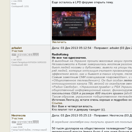
с сен 2006
Еще осталось в LPD форуме открыть тему.
Киев
Сообщений: 1231
Увеличить
arbalet
Дата: 03 Дек 2013 05:12:54 · Поправил: arbalet (03 Дек
Участник
RadioKoteg
Не все так однозначно.
с окт 2010
В выходные на Украине прошли массовые акции прот
Санкт-Петербург/KP50DA 50RS033
Независимости в Киеве завершилась жестким разгоно
Сообщений: 659
бьют людей ногами и дубинками, вывели на улицы ты
ряд людей, которых оппозиция считает провокатора
эффектнее всего, как и бывает в таких случаях, тел
Самым заметным СМИ освещавшим «евромайдан», и о
«Общественное телевидение»). Он был создан
лето
оппозиционного канала ТВi, весной со скандалом сме
«Радио Свобода», «Украинская правда» и РБК Украи
общественный информационный канал, финансируемы
посольства США в размере 400 тысяч гривен
(вдоб
Таким образом, украинское «общественное телевиден
Источник Лента.ру, кстати очень хорошо и подробно о
Ссылка.
Вот Вам и четвертая власть.
Кто платит тот и девушку танцует (с).
Неотесла
Дата: 03 Дек 2013 05:25:13 · Поправил: Неотесла (03 Д
Участник
В середине сентября они получили грант от посольс
с мая 2008
50 тысяч долларов на общественное телевидение? Где 
Город-Герой Кыйив, столица нашей
перепуганной власти (вчера было 4 или даже больше 