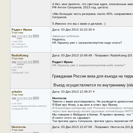
4.Нет, мне приятно, что светлые идеи, оплаченные ам
РФ Антон Силуанов, 2013 год, цитата:
«Мы большую часть резервов, около 45%, направляем 
Силуанов.
5.Именно это мы с вами и делаем. :)
Радист Ирака
Дата: 03 Дек 2013 10:22:30
#
Участник
Америка победит.
Надеюсь.
с мар 2009
НА Украину уже с загранпаспортом надо ехать?
дер. Лимпопо
Сообщений: 875
RadioKoteg
Дата: 03 Дек 2013 10:46:49 · Поправил: RadioKoteg (03
Участник
Радист Ирака
НА Украину уже с загранпаспортом надо ехать?
с сен 2006
Киев
Сообщений: 1231
 Въезд осуществляется по внутреннему (об
arbalet
Дата: 03 Дек 2013 12:39:37
#
Участник
Неотесла
Тяжело с вами разговаривать. Не разводите демагогию
с окт 2010
Я Вам про Фому, а вы мне в ответ про Ярему.
Санкт-Петербург/KP50DA 50RS033
И благодаря которому над Россией постоянно летаю
Сообщений: 659
через всю матушку возят грузовые контейнеры НАТО
Мы говорим о Майдане в Киеве. Я привел пример, чт
И никто этого не скрывает.
Так причем здесь Силуанов, причем здесь перевозки Н
Неотесла
Дата: 03 Дек 2013 12:47:06 · Поправил: Неотесла (03 Д
Участник