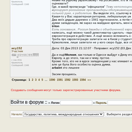
невже на рідному українському? На російський, хто ж т
Крыжополь
оцінювати?
Сообщений: 1348
Где, в какой пропаганде "офоциалов"
Тему неполноценн
муссируют российские пропагандеры обслуживающие в
сильной руке, к раболепию.
Вы видели это, ссылочку в
Какая-то у Вас характерная риторика, либеральную уж
Два моїх дядьки даремно з 1941 партизанили, а потім го
думки западенцев, які зараз на майдане кричать, мені 
triton
Есть основания.. Россия дважды с объединенной европ
написать, ещё можно такой демотиватор сделать - паро
евроинтеграция в действии. А ещё можно вспомнить о 
Треба про євроінтеграцію запитати не в Києві у студентів
Кріжопoлем, лише запитати не у кого скоро буде, все х
ису152
Дата: 03 Дек 2013 21:12:07 · Поправил: ису152 (03 Дек
Участник
Да и ещё
Молния
, как только в Одессе выйдут к Дюку к
Европу, а до этого, так ни к чему, пустое.
с сен 2011
Кроме того, кто не в курсе западенцамі у нас кликают не
Крыжополь
але це була його особиста оцінна думка.
Сообщений: 1348
arbalet
это лишнее
Засим прощаюсь.
Страница:
...
»»
1
2
3
4
5
1590
1591
1592
1593
1594
Создавать сообщения могут только зарегистрированные участники форума.
Войти в форум ::
» Логин
»
Пароль
Начало