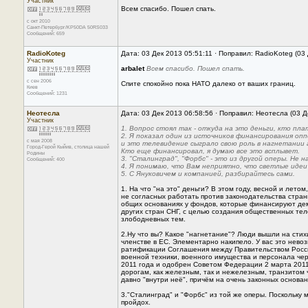
Участник
Всем спасибо. Пошел спать.
с окт 2010
Санкт-Петербург/KP50DA 50RS033
Сообщений: 659
RadioKoteg
Дата: 03 Дек 2013 05:51:11 · Поправил: RadioKoteg (03
Участник
arbalet
Всем спасибо. Пошел спать.
с сен 2006
Спите спокойно пока НАТО далеко от ваших границ.
Киев
Сообщений: 1231
Неотесла
Дата: 03 Дек 2013 06:58:56 · Поправил: Неотесла (03 Д
Участник
1. Вопрос стоял так - откуда на это деньги, кто пл
2. Я показал один из источников финансирования оп
с мая 2008
и это телевидение сыграло свою роль в нагнетании
Город-Герой Кыйив, столица нашей
Кто еще финансировал, я думаю все это всплывет.
Родины
3. "Сталинград", "Форбс" - это из другой оперы. Не 
Сообщений: 400
4. Я понимаю, что Вам неприятно, что светлые идеи
5. С Януковичем и компанией, разбирайтесь сами.
1. На что "на это" деньги? В этом году, весной и лет
не согласных работать против законодательства стран
общих основаниях у фондов, которые финансируют де
других стран СНГ, с целью создания общественных тел
злободневных тем.
2.Ну что вы? Какое "нагнетание"? Люди вышли на сти
членстве в ЕС. Элементарно накипело. У вас это нево
ратификации Соглашения между Правительством Росс
военной техники, военного имущества и персонала че
2011 года и одобрен Советом Федерации 2 марта 2011
дорогам, как железным, так и нежелезным, транзитом 
давно "внутри неё", причём на очень законных основани
3."Сталинград" и "Форбс" из той же оперы. Поскольку 
пройдох.