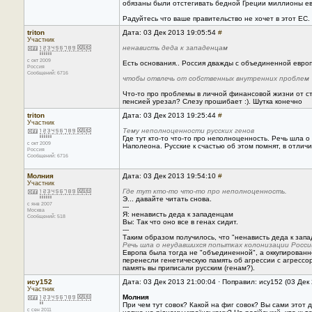
обязаны были отстегивать бедной Греции миллионы ев
Радуйтесь что ваше правительство не хочет в этот ЕС.
triton
Дата: 03 Дек 2013 19:05:54
#
Участник
ненависть деда к западенцам
с окт 2009
Есть основания.. Россия дважды с объединенной европой
Россия
Сообщений: 6716
чтобы отвлечь от собственных внутренних проблем
Что-то про проблемы в личной финансовой жизни от ст
пенсией урезал? Слезу прошибает :). Шутка конечно
triton
Дата: 03 Дек 2013 19:25:44
#
Участник
Тему неполноценности русских генов
Где тут кто-то что-то про неполноценность. Речь шла
с окт 2009
Наполеона. Русские к счастью об этом помнят, в отличи
Россия
Сообщений: 6716
Молния
Дата: 03 Дек 2013 19:54:10
#
Участник
Где тут кто-то что-то про неполноценность.
Э... давайте читать снова.
с янв 2007
---
Москва
Я: ненависть деда к западенцам
Сообщений: 518
Вы: Так что оно все в генах сидит.
---
Таким образом получилось, что "ненависть деда к запа
Речь шла о неудавшихся попытках колонизации Росс
Европа была тогда не "объединенной", а оккупированн
перенесли генетическую память об агрессии с агресс
память вы приписали русским (генам?).
ису152
Дата: 03 Дек 2013 21:00:04 · Поправил: ису152 (03 Дек
Участник
Молния
При чем тут совок? Какой на фиг совок? Вы сами этот д
с сен 2011