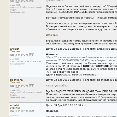
причем здесь
с мая 2008
Надоела ваша "политика двойных стандартов". "Поучай
Город-Герой Кыйив, столица нашей
Здесь 50 тысяч на независимый телеканал - означает 
Родины
военные НЕДОСМАТРИВАЕМЫЕ контейнеры колесят по до
Сообщений: 400
Вот ещё "государственные интересы" - Глазьев, помощ
"- Как они могли, - ругал он кипрское правительство, -
Встал резонный вопрос, почему это так волнует его, да
- Потому, что из Кипра к нам в основном идут иностр
Источник.
Вписался в название темы? Ещё непонятно, почему у на
собственном "возмущении трудового коллектива проис
arbalet
Дата: 03 Дек 2013 12:56:33 · Поправил: arbalet (03 Дек
Участник
Неотесла
Здесь 50 тысяч на независимый телеканал - означае
с окт 2010
военные НЕДОСМАТРИВАЕМЫЕ контейнеры колесят по 
Санкт-Петербург/KP50DA 50RS033
У меня нет двойных стандартов. Повторяю еще раз - т
Сообщений: 659
контейнеры НАТО, помещу в
СООТВЕТСТВУЮЩЕЙ
тем
Иногда если по сути разговора одному из оппонентов ск
"А у нас в квартире газ"(с)
Удачи в Евросоюзе. Ушел за попкорном.
Неотесла
Дата: 03 Дек 2013 12:58:44 · Поправил: Неотесла (03 Д
Участник
тема про Майдан
с мая 2008
Где ВЫ ВИДИТЕ ТЕМУ ПРО МАЙДАН? Тема ПРО БАНКЕ
Город-Герой Кыйив, столица нашей
Приятного аппетита на вашем банкете с омарами, икрой
Родины
знаете, исключительно салом питаемся. И "отравленн
Сообщений: 400
людьми", на "неправильном оборудовании", по "неправ
arbalet
Дата: 03 Дек 2013 13:32:00
#
Участник
Неотесла
с окт 2010
Где ВЫ ВИДИТЕ ТЕМУ ПРО МАЙДАН? Тема ПРО БАНКЕ