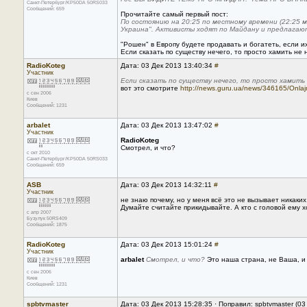
Санкт-Петербург/KP50DA 50RS033
Сообщений: 659
Прочитайте самый первый пост:
По состоянию на 20:25 по местному времени (22:25 
Украина". Активисты ходят по Майдану и предлагаю
"Рошен" в Европу будете продавать и богатеть, если их
Если сказать по существу нечего, то просто хамить не 
RadioKoteg
Дата: 03 Дек 2013 13:40:34
#
Участник
Если сказать по существу нечего, то просто хамить 
вот это смотрите
http://news.guru.ua/news/346165/Onlaj
с сен 2006
Киев
Сообщений: 1231
arbalet
Дата: 03 Дек 2013 13:47:02
#
Участник
RadioKoteg
Смотрел, и что?
с окт 2010
Санкт-Петербург/KP50DA 50RS033
Сообщений: 659
ASB
Дата: 03 Дек 2013 14:32:11
#
Участник
не знаю почему, но у меня всё это не вызывает никаки
Думайте считайте прикидывайте. А кто с головой ему х
с апр 2007
Бузулук 50RS409
Сообщений: 1875
RadioKoteg
Дата: 03 Дек 2013 15:01:24
#
Участник
arbalet
Смотрел, и что?
Это наша страна, не Ваша, и
с сен 2006
Киев
Сообщений: 1231
spbtvmaster
Дата: 03 Дек 2013 15:28:35 · Поправил: spbtvmaster (0