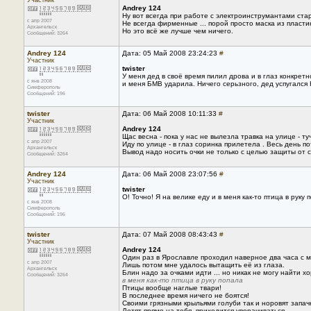
Участник
Andrey 124
Ну вот всегда при работе с электроинструмантами ста
с апр 2007
Не всегда фирменные ... порой просто маска из пласти
Архангельск
Но это всё же лучше чем ничего.
Сообщений: 3264
Andrey 124
Дата: 05 Май 2008 23:24:23
#
Участник
twister
У меня дед в своё время пилил дрова и в глаз конкрет
с янв 2008
и меня БМВ ударила. Ничего серьзного, дед успугалс
Симферополь
Сообщений: 196
twister
Дата: 06 Май 2008 10:11:33
#
Участник
Andrey 124
Щас весна - пока у нас не вылезла травка на улице - ту
с апр 2007
Иду по улице - в глаз соринка прилетела . Весь день п
Архангельск
Вывод надо носить очки не только с целью защиты от с
Сообщений: 3264
Andrey 124
Дата: 06 Май 2008 23:07:56
#
Участник
twister
О! Точно! Я на велике еду и в меня как-то птица в рук
с янв 2008
Симферополь
Сообщений: 196
twister
Дата: 07 Май 2008 08:43:43
#
Участник
Andrey 124
Один раз в Ярославле проходил наверное два часа с му
с апр 2007
Лишь потом мне удалось вытащить её из глаза.
Архангельск
Блин надо за очками идти ... но никак не могу найти 
Сообщений: 3264
в меня как-то птица в руку попала
Птицы вообще наглые твари!
В последнее время ничего не боятся!
Своими грязными крыльями голуби так и норовят запачк
Летят прямо на тебя, приходится уворачиваться.