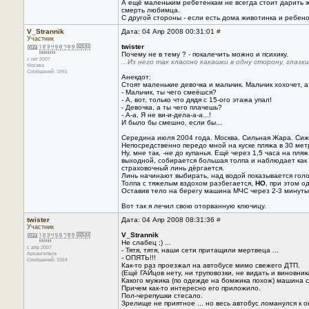
А ещё маленьким ребетенкам не всегда стоит дарить ж
смерть любимца.
С другой стороны - если есть дома животинка и ребено
V_Strannik
Дата: 04 Апр 2008 00:31:01
#
Участник
twister
Почему не в тему ? - покалечить можно и психику.
с окт 2007
...Из него так классно какашки в одну сторону, глазк
Москва
Сообщений: 1991
Анекдот:
Стоят маленькие девочка и мальчик. Мальчик хохочет, а
- Мальчик, ты чего смеёшся?
- А, вот, только что дядя с 15-ого этажа упал!
- Девочка, а ты чего плачешь?
- А-а, Я не ви-и-дела-а-а...!
И было бы смешно, если бы...
Середина июля 2004 года. Москва. Сильная Жара. Сиж
Непосредственно передо мной на куске пляжа в 30 метро
Ну, мне так, -не до купанья. Ещё через 1,5 часа на пл
выходной, собирается большая толпа и наблюдает как
страховочный линь дёргается.
Линь начинают выбирать, над водой показывается голова
Толпа с тяжелым вздохом разбегается,
НО
, при этом о
Оставив тело на берегу машина МЧС через 2-3 минуты 
Вот так я лечил свою оторванную ключицу.
twister
Дата: 04 Апр 2008 08:31:36
#
Участник
V_Strannik
Не слабец ;) ...
с апр 2007
- Тятя, тятя, наши сети притащили мертвеца ...
Архангельск
- ОПЯТЬ!!!
Сообщений: 3264
Как-то раз проезжал на автобусе мимо свежего ДТП.
(Ещё ГАЙцов нету, ни труповозки, не видать и виновника
Какого мужика (по одежде на бомжика похож) машина 
Причем как-то интересно его приложило.
Пол-черепушки стесало.
Зрелище не приятное ... но весь автобус ломанулся к о