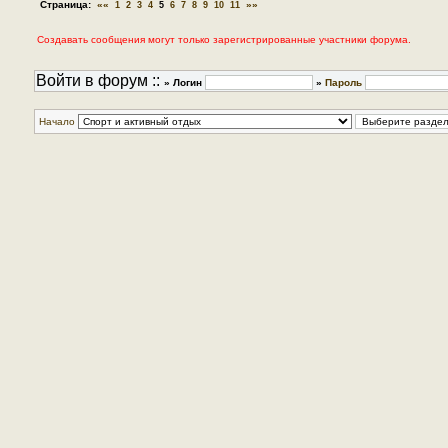
Страница:
««
»»
1
2
3
4
5
6
7
8
9
10
11
Создавать сообщения могут только зарегистрированные участники форума.
Войти в форум ::
» Логин
»
Пароль
Начало