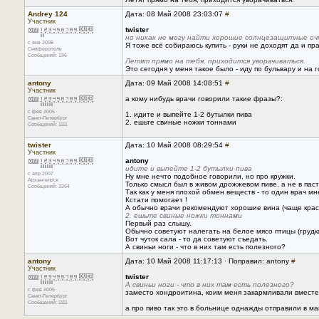
Andrey 124
Дата: 08 Май 2008 23:03:07
#
Участник
twister
но никак не могу найти хорошие солнцезащитные оч
с янв 2008
Я тоже всё собираюсь купить - руки не доходят да и п
Симферополь
Сообщений: 196
Летят прямо на тебя, приходится уворачиваться.
Это сегодня у меня такое было - иду по бульвару и на го
antony
Дата: 09 Май 2008 14:08:51
#
Участник
а кому нибудь врачи говорили такие фразы?:
с фев 2005
1. идите и выпейте 1-2 бутылки пива
Санкт-Петербург
2. ешьте свиные ножки тоннами
Сообщений: 1111
twister
Дата: 10 Май 2008 08:29:54
#
Участник
antony
идите и выпейте 1-2 бутылки пива
с апр 2007
Ну мне нечто подобное говорили, но про кружки.
Архангельск
Только смысл был в живом дрожжевом пиве, а не в пас
Сообщений: 3264
Так как у меня плохой обмен веществ - то один врач м
Кстати помогает !
А обычно врачи рекомендуют хорошие вина (чаще крас
2. ешьте свиные ножки тоннами
Первый раз слышу.
Обычно советуют налегать на белое мясо птицы (грудк
Вот чуток сала - то да советуют съедать.
А свиньи ноги - что в них там есть полезного?
antony
Дата: 10 Май 2008 11:17:13 · Поправил: antony
#
Участник
twister
А свиньи ноги - что в них там есть полезного?
с фев 2005
заместо хондроитина, коим меня закармливали вместе 
Санкт-Петербург
Сообщений: 1111
а про пиво так это в больнице однажды отправили в ма