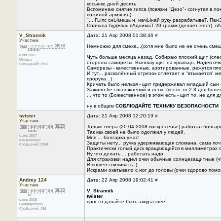
косынке дней десять.
Вспоминаю снятие гипса (повязки "Дезо"- согнутая в ло
пожилой армянин):
"... ГЫпс снЫмешь и, начЫнай руку разрабатываТ. ПанЭ
Сначала будЫшь пАднимаТ 20 грамм (делает жест), пА
V_Strannik
Дата: 21 Апр 2008 01:38:46
#
Участник
Немножко для смеха...(хотя мне было не не очень сме
с окт 2007
Чуть больше месяца назад. Собираю плоский щит (слес
Москва
стороны саморезы. Выношу щит на крыльцо. Надев очки
Сообщений: 1991
Саморезы - качественные, азотированные, режутся пло
И тут... раскалённый отрезок отлетает и "втыкается" 
проруха...)
Кричать было нельзя - щит придерживал младший сын -
Зажило без осложнений и легко (всего то 2-3 дня болев
... что то (Божественное) в этом есть - щит то, не для д
ну в общем
СОБЛЮДАЙТЕ ТЕХНИКУ БЕЗОПАСНОСТИ
twister
Дата: 21 Апр 2008 12:20:19
#
Участник
Только вчера (20.04.2008 воскресенье) работал болгар
Так как своей не было одолжил у людей.
с апр 2007
Мля ... болгарка ужас!
Архангельск
Защиты нету... ручка удерживающая сломана, сама поч
Сообщений: 3264
Практически голый диск вращающийся в миллиметрах от
Ну что делать ... работать надо.
Для страховки надел очки обычные солнцезащитные (чт
И пошёл спиливать ;).
Искрами окатывало с ног до головы (очки здорово помог
Andrey 124
Дата: 22 Апр 2008 19:02:41
#
Участник
V_Strannik
twister
с янв 2008
просто давайте быть аккуратнее!
Симферополь
Сообщений: 196