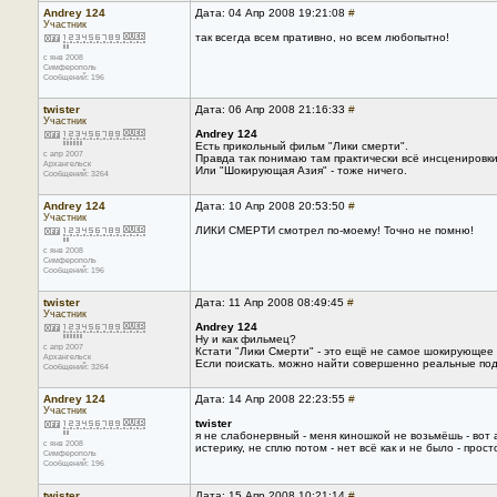
Andrey 124
Дата: 04 Апр 2008 19:21:08
#
Участник
так всегда всем пративно, но всем любопытно!
с янв 2008
Симферополь
Сообщений: 196
twister
Дата: 06 Апр 2008 21:16:33
#
Участник
Andrey 124
Есть прикольный фильм "Лики смерти".
с апр 2007
Правда так понимаю там практически всё инсценировки
Архангельск
Или "Шокирующая Азия" - тоже ничего.
Сообщений: 3264
Andrey 124
Дата: 10 Апр 2008 20:53:50
#
Участник
ЛИКИ СМЕРТИ смотрел по-моему! Точно не помню!
с янв 2008
Симферополь
Сообщений: 196
twister
Дата: 11 Апр 2008 08:49:45
#
Участник
Andrey 124
Ну и как фильмец?
с апр 2007
Кстати "Лики Смерти" - это ещё не самое шокирующее 
Архангельск
Если поискать. можно найти совершенно реальные под
Сообщений: 3264
Andrey 124
Дата: 14 Апр 2008 22:23:55
#
Участник
twister
я не слабонервный - меня киношкой не возьмёшь - вот
с янв 2008
истерику, не сплю потом - нет всё как и не было - прос
Симферополь
Сообщений: 196
twister
Дата: 15 Апр 2008 10:21:14
#