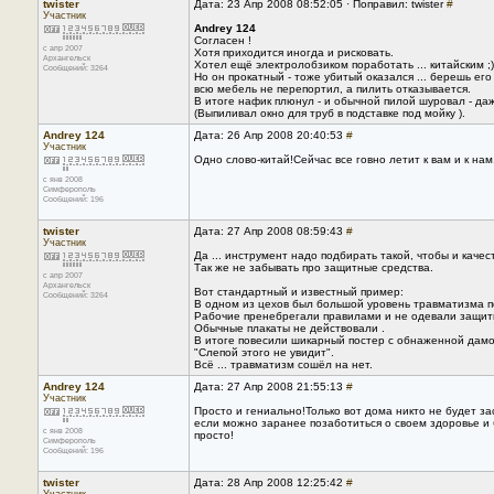
twister
Дата: 23 Апр 2008 08:52:05 · Поправил: twister
#
Участник
Andrey 124
Согласен !
с апр 2007
Хотя приходится иногда и рисковать.
Архангельск
Хотел ещё электролобзиком поработать ... китайским ;)
Сообщений: 3264
Но он прокатный - тоже убитый оказался ... берешь его 
всю мебель не перепортил, а пилить отказывается.
В итоге нафик плюнул - и обычной пилой шуровал - да
(Выпиливал окно для труб в подставке под мойку ).
Andrey 124
Дата: 26 Апр 2008 20:40:53
#
Участник
Одно слово-китай!Сейчас все говно летит к вам и к нам
с янв 2008
Симферополь
Сообщений: 196
twister
Дата: 27 Апр 2008 08:59:43
#
Участник
Да ... инструмент надо подбирать такой, чтобы и качес
Так же не забывать про защитные средства.
с апр 2007
Архангельск
Вот стандартный и известный пример:
Сообщений: 3264
В одном из цехов был большой уровень травматизма п
Рабочие пренебрегали правилами и не одевали защит
Обычные плакаты не действовали .
В итоге повесили шикарный постер с обнаженной дамо
"Слепой этого не увидит".
Всё ... травматизм сошёл на нет.
Andrey 124
Дата: 27 Апр 2008 21:55:13
#
Участник
Просто и гениально!Только вот дома никто не будет зас
если можно заранее позаботиться о своем здоровье и 
с янв 2008
просто!
Симферополь
Сообщений: 196
twister
Дата: 28 Апр 2008 12:25:42
#