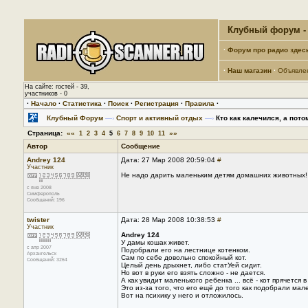
Клубный форум - 
·
Форум про радио здес
·
Наш магазин
·
Объявле
На сайте: гостей - 39,
участников - 0
·
Начало
·
Статистика
·
Поиск
·
Регистрация
·
Правила
·
Клубный Форум
—›
Спорт и активный отдых
—›
Кто как калечился, а пото
Страница:
««
»»
1
2
3
4
5
6
7
8
9
10
11
Автор
Сообщение
Andrey 124
Дата: 27 Мар 2008 20:59:04
#
Участник
Не надо дарить маленьким детям домашних животных! 
с янв 2008
Симферополь
Сообщений: 196
twister
Дата: 28 Мар 2008 10:38:53
#
Участник
Andrey 124
У дамы кошак живет.
с апр 2007
Подобрали его на лестнице котенком.
Архангельск
Сам по себе довольно спокойный кот.
Сообщений: 3264
Целый день дрыхнет, либо статУей сидит.
Но вот в руки его взять сложно - не дается.
А как увидит маленького ребенка ... всё - кот прячется
Это из-за того, что его ещё до того как подобрали ма
Вот на психику у него и отложилось.