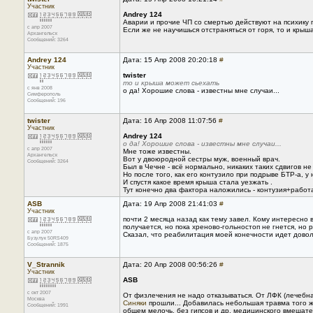
Участник
Andrey 124
Аварии и прочие ЧП со смертью действуют на психику 
с апр 2007
Если же не научишься отстраняться от горя, то и крыш
Архангельск
Сообщений: 3264
Andrey 124
Дата: 15 Апр 2008 20:20:18
#
Участник
twister
то и крыша может сьехать
с янв 2008
о да! Хорошие слова - известны мне случаи...
Симферополь
Сообщений: 196
twister
Дата: 16 Апр 2008 11:07:56
#
Участник
Andrey 124
о да! Хорошие слова - известны мне случаи...
с апр 2007
Мне тоже известны.
Архангельск
Вот у двоюродной сестры муж, военный врач.
Сообщений: 3264
Был в Чечне - всё нормально, никаких таких сдвигов не
Но после того, как его контузило при подрыве БТР-а, у
И спустя какое время крыша стала уезжать .
Тут конечно два фактора наложились - контузия+работ
ASB
Дата: 19 Апр 2008 21:41:03
#
Участник
почти 2 месяца назад как тему завел. Кому интересно в
получается, но пока хреново-гольностоп не гнется, но 
с апр 2007
Сказал, что реабилитация моей конечности идет довол
Бузулук 50RS409
Сообщений: 1875
V_Strannik
Дата: 20 Апр 2008 00:56:26
#
Участник
ASB
с окт 2007
От физлечения не надо отказываться. От ЛФК (лечебна
Москва
Синяки
прошли... Добавилась небольшая травма того же
Сообщений: 1991
общем мелочь, без гипсов и др. медицинского вмешате